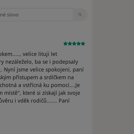
zorech
....., velice lituji let
y nezáleželo, ba se i podepsaly
.. Nyní jsme velice spokojeni, paní
dským přístupem a srdíčkem na
ochotná a vstřícná ku pomoci....Je
místě", které si získají jak svoje
ěru i vděk rodičů....... Paní
yl odstraněn