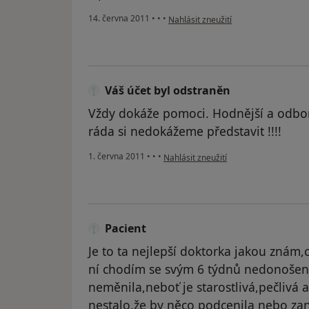
podle názoru uživatele Pacient
14. června 2011
•
•
•
Nahlásit zneužití
Váš účet byl odstraněn
Vždy dokáže pomoci. Hodnější a odborn
ráda si nedokážeme představit !!!!
podle názoru uživatele Váš účet byl o
1. června 2011
•
•
•
Nahlásit zneužití
Pacient
Je to ta nejlepší doktorka jakou znám,c
ní chodím se svým 6 týdnů nedonošen
neměnila,neboť je starostlivá,pečlivá 
nestalo,že by něco podcenila nebo za