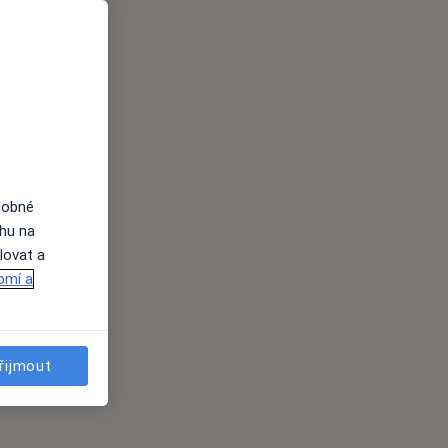
dobné
ahu na
lovat a
omí a
řijmout