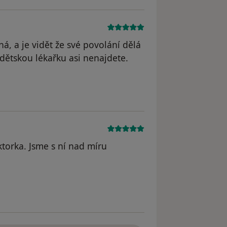
á, a je vidět že své povolání dělá
 dětskou lékařku asi nenajdete.
dstraněn
ktorka. Jsme s ní nad míru
straněn