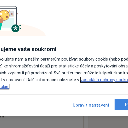
ách nejsou k dispozici
ádné informace o svých službách.
ujeme vaše soukromí
ovolujete nám a našim partnerům používat soubory cookie (nebo po
e) ke shromažďování údajů pro statistické účely a poskytování obs
ich zvyklostí při procházení. Své preference můžete kdykoli zkontro
t v nastavení. Další informace naleznete v
zásadách ochrany soukr
okie.
 mapu
 otevře v nové záložce
P
Upravit nastavení
ní