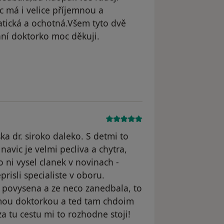
íc má i velice příjemnou a
atická a ochotná.Všem tyto dvě
ní doktorko moc děkuji.
ka dr. siroko daleko. S detmi to
 navic je velmi pecliva a chytra,
ni vysel clanek v novinach -
risli specialiste v oboru.
 povysena a ze neco zanedbala, to
 mou doktorkou a ted tam chdoim
a tu cestu mi to rozhodne stoji!