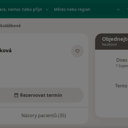
ace, nemoc nebo příjmení
Město nebo region
Mikulášková
a
Objednejt
Neaktivní
šková
acích
Dnes
7 Srpen
Tento 
Rezervovat termín
Názory pacientů (35)