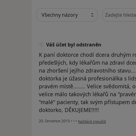
Hledejte v ná
Váš účet byl odstraněn
K paní doktorce chodí dcera druhým rokem
předešlých, kdy lékařům na zdraví dcer
na zhoršení jejího zdravotního stavu...
doktorka je úžasná profesionálka s li
pravém místě........ Velice svědomitá, 
velice málo takových lékařů na "pravém 
"malé" pacienty, tak svým přístupem dův
doktorko, DĚKUJEME!!!!!
podle názoru uživatele Váš účet b
20. července 2015
•
•
•
Nahlásit zneužití