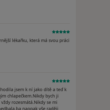
ější lékařku, která má svou práci
dstraněn
hodila jsem k ní jako dítě a teď k
ým chlapečkem.Nikdy bych ji
a vždy rozesmátá.Nikdy se mi
nedbala,ba naopak vše raději