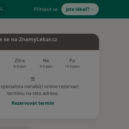
Přihlásit se
Jste lékař?
e se na ZnamyLekar.cz
Zítra
Ne
Po
Út
St
8 Srpen
9 Srpen
10 Srpen
11 Srpen
12 Srp
specialista nenabízí online rezervaci
termínu na této adrese.
Rezervovat termín