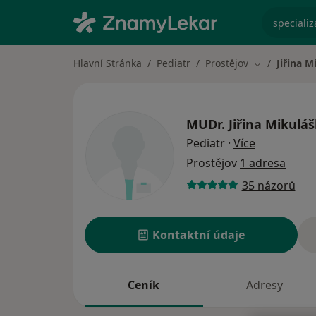
specializ
Hlavní Stránka
Pediatr
Prostějov
Jiřina 
Změna měst
MUDr.
Jiřina Mikulá
o specializ
Pediatr
·
Více
Prostějov
1 adresa
35 názorů
Kontaktní údaje
Ceník
Adresy