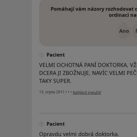
Pomáhají vám názory rozhodovat o 
ordinaci na
Ano
Pacient
VELMI OCHOTNÁ PANÍ DOKTORKA, VŽ
DCERA JI ZBOŽNUJE, NAVÍC VELMI PEČ
TAKY SUPER.
podle názoru uživatele Pacient
13. srpna 2011
•
•
•
Nahlásit zneužití
Pacient
Opravdu velmi dobrá doktorka.