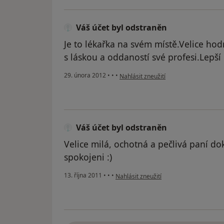
Váš účet byl odstraněn
Je to lékařka na svém místě.Velice hodn
s láskou a oddaností své profesi.Lepší
podle názoru uživatele Váš účet byl o
29. února 2012
•
•
•
Nahlásit zneužití
Váš účet byl odstraněn
Velice milá, ochotná a pečlivá paní do
spokojeni :)
podle názoru uživatele Váš účet byl od
13. října 2011
•
•
•
Nahlásit zneužití