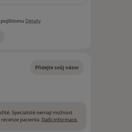
 pojišťovnu
Detaily
adrese
Přidejte svůj názor
žité. Specialisté nemají možnost
Další informace o názor
 recenze pacienta.
Další informace.