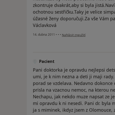
zkontruje dvakrát,aby si byla jistá.Nav
ochotnou sestřičku.Taky je velice simp
úžasné ženy doporučuji.Za vše Vám pa
Václavková
podle názoru uživatele Pacient
14. dubna 2011
•
•
•
Nahlásit zneužití
Pacient
Pani doktorka je opravdu nejlepsi dets
umi, je k nim nezna a deti ji maji rady.
porad se vzdelava. Nedavno dokonce o 
prisla na vzacnou nemoc, na kterou nep
Nechapu, jak nekdo muze napsat ze je
mi opravdu k ni nesedi. Pani dr. byla
ja s miminek, ikdyz jsem z Olomouce, z