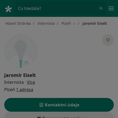
Hla
Co hledáte?
Hlavní Stránka
Internista
Plzeň
Jaromír Eiselt
Změna města
Jaromír Eiselt
o specializacích
Internista
·
Více
Plzeň
1 adresa
Kontaktní údaje