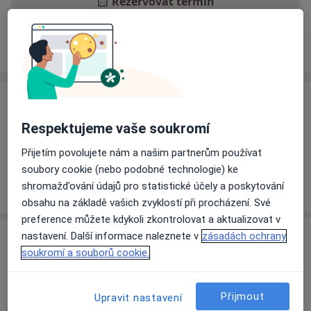
Rezervovat termín
Ceník
Adresy
Názory pacientů
Ceník
Respektujeme vaše soukromí
Informace o službách a cenách nejsou k dispozici
Tento specialista ještě nepřidával žádné informace o
Přijetím povolujete nám a našim partnerům používat
svých službách.
soubory cookie (nebo podobné technologie) ke
shromažďování údajů pro statistické účely a poskytování
obsahu na základě vašich zvyklostí při procházení. Své
preference můžete kdykoli zkontrolovat a aktualizovat v
Adresa
nastavení. Další informace naleznete v
zásadách ochrany
soukromí a souborů cookie.
Ordinace
Plzeň
Přijmout
Upravit nastavení