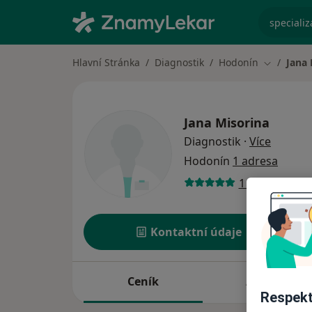
specializ
Hlavní Stránka
Diagnostik
Hodonín
Jana 
Změna mě
Jana Misorina
o specia
Diagnostik
·
Více
Hodonín
1 adresa
1 názor
Kontaktní údaje
Ceník
Adresy
Respekt