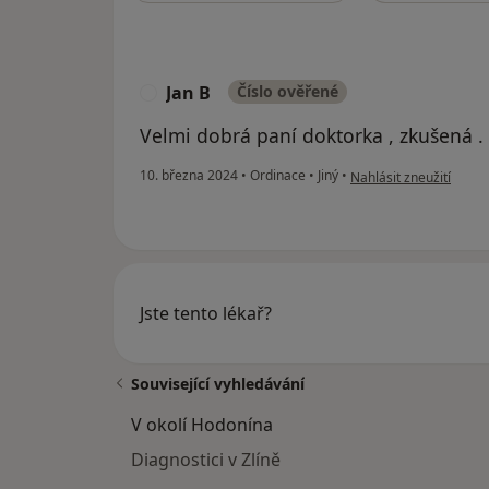
Jan B
Číslo ověřené
J
Velmi dobrá paní doktorka , zkušená .
podle názoru uživatele
10. března 2024
•
Ordinace
•
Jiný
•
Nahlásit zneužití
Jste tento lékař?
Související vyhledávání
V okolí Hodonína
Diagnostici v Zlíně