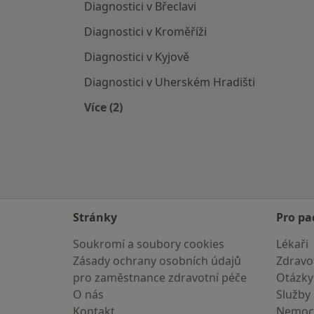
Diagnostici v Břeclavi
Diagnostici v Kroměříži
Diagnostici v Kyjově
Diagnostici v Uherském Hradišti
Více (2)
Více v kategorii: V okolí Hodonína
Stránky
Pro pa
Soukromí a soubory cookies
Lékaři
Zásady ochrany osobních údajů
Zdravot
pro zaměstnance zdravotní péče
Otázky
O nás
Služby
Kontakt
Nemoc