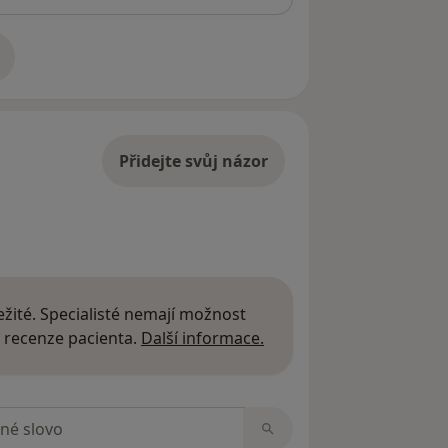
adrese
Přidejte svůj názor
žité. Specialisté nemají možnost
Další informace o názor
 recenze pacienta.
Další informace.
zorech