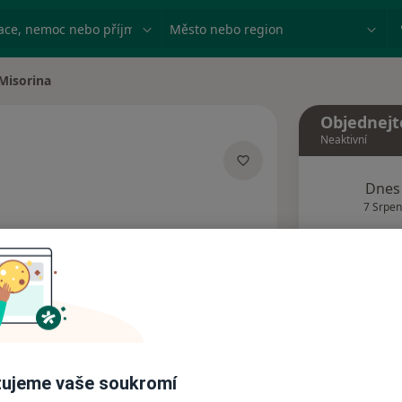
ace, nemoc nebo příjmení
Město nebo region
Misorina
sta
Objednejt
Neaktivní
lizacích
Dnes
7 Srpen
Tento 
Rezervovat termín
Názory pacientů (1)
ujeme vaše soukromí