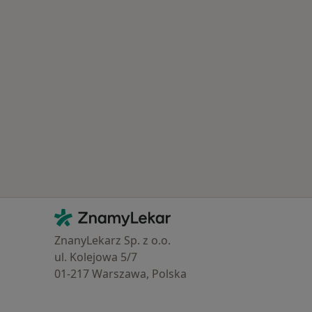
Kontakt
ZnamyLekar - Hlavní stránka
ZnanyLekarz Sp. z o.o.
ul. Kolejowa 5/7
01-217 Warszawa, Polska