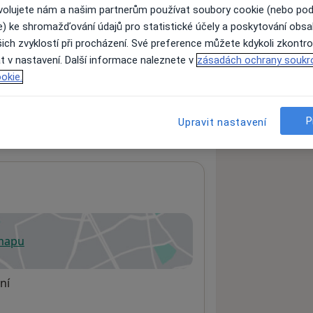
ovolujete nám a našim partnerům používat soubory cookie (nebo po
e) ke shromažďování údajů pro statistické účely a poskytování obs
ich zvyklostí při procházení. Své preference můžete kdykoli zkontro
ách nejsou k dispozici
t v nastavení. Další informace naleznete v
zásadách ochrany soukr
ádné informace o svých službách.
okie.
P
Upravit nastavení
 mapu
 otevře v nové záložce
ní