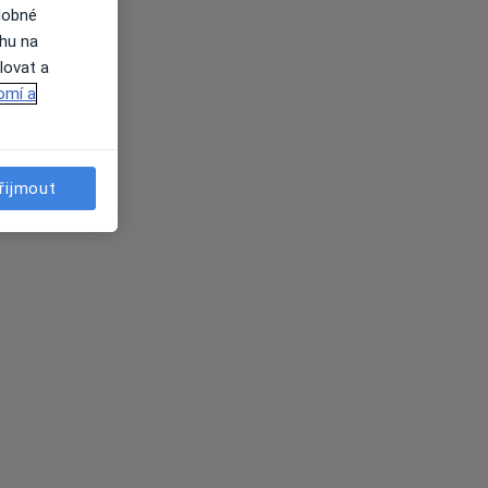
dobné
ahu na
lovat a
omí a
řijmout