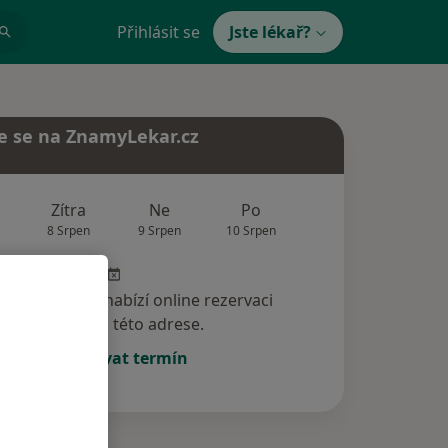
Přihlásit se
Jste lékař?
e se na ZnamyLekar.cz
Zítra
Ne
Po
Út
St
8 Srpen
9 Srpen
10 Srpen
11 Srpen
12 Srp
specialista nenabízí online rezervaci
termínu na této adrese.
Rezervovat termín