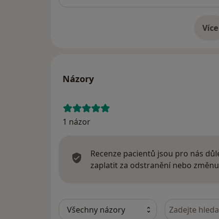
Více
o 
Názory
1 názor
Recenze pacientů jsou pro nás důle
zaplatit za odstranění nebo změnu
Hledejte v ná