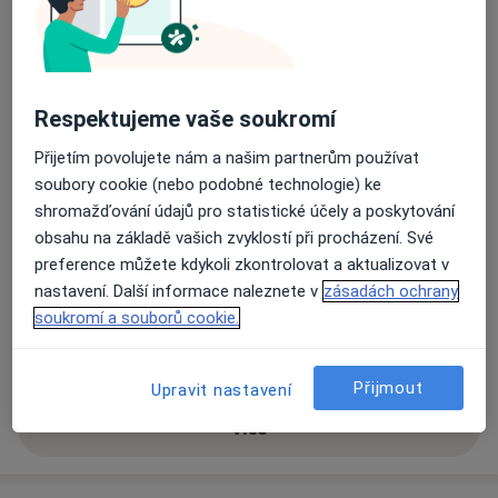
Sam. ord. lékaře spec. - oční
náměstí T. G. Masaryka 30,
Holice
53401
Respektujeme vaše soukromí
Přiblížit mapu
se otevře v nové záložce
Přijetím povolujete nám a našim partnerům používat
soubory cookie (nebo podobné technologie) ke
Dostupnost
shromažďování údajů pro statistické účely a poskytování
Na této adrese online kalendář není aktivní
obsahu na základě vašich zvyklostí při procházení. Své
Co mám v takové situaci udělat?
preference můžete kdykoli zkontrolovat a aktualizovat v
nastavení. Další informace naleznete v
zásadách ochrany
Způsoby platby (soukromé návštěvy)
soukromí a souborů cookie.
Na teto adrese lékař přijímá pacienty na pojišťovnu
Detaily
Přijmout
Upravit nastavení
Více
o adrese