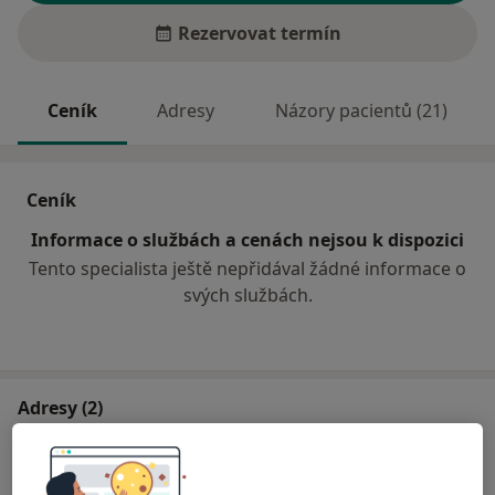
Rezervovat termín
Ceník
Adresy
Názory pacientů (21)
Ceník
Informace o službách a cenách nejsou k dispozici
Tento specialista ještě nepřidával žádné informace o
svých službách.
Adresy (2)
Adresa 1
Adresa 2