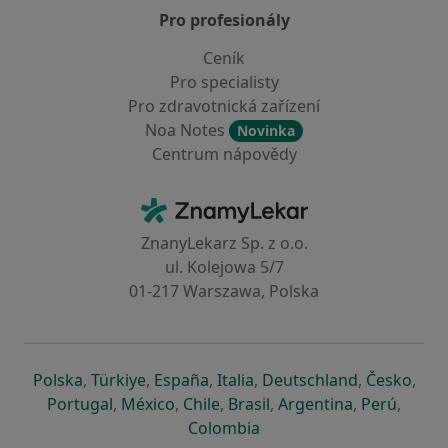
Pro profesionály
Ceník
Pro specialisty
Pro zdravotnická zařízení
Noa Notes
Novinka
Centrum nápovědy
Kontakt
ZnamyLekar - Hlavní stránka
ZnanyLekarz Sp. z o.o.
ul. Kolejowa 5/7
01-217 Warszawa, Polska
se otevře v nové záložce
se otevře v nové záložce
se otevře v nové záložce
se otevře v nové záložce
se otevře v 
se o
Polska
,
Türkiye
,
España
,
Italia
,
Deutschland
,
Česko
,
se otevře v nové záložce
se otevře v nové záložce
se otevře v nové záložce
se otevře v nové záložc
se otevře v 
se ote
Portugal
,
México
,
Chile
,
Brasil
,
Argentina
,
Perú
,
se otevře v nové záložce
Colombia