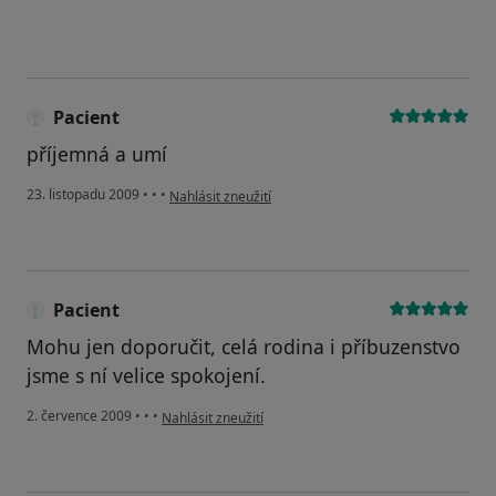
Pacient
příjemná a umí
podle názoru uživatele Pacient
23. listopadu 2009
•
•
•
Nahlásit zneužití
Pacient
Mohu jen doporučit, celá rodina i příbuzenstvo
jsme s ní velice spokojení.
podle názoru uživatele Pacient
2. července 2009
•
•
•
Nahlásit zneužití