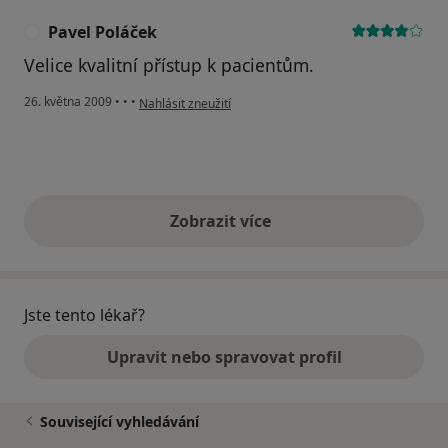
Pavel Poláček
P
Velice kvalitní přístup k pacientům.
podle názoru uživatele Pavel Poláček
26. května 2009
•
•
•
Nahlásit zneužití
Zobrazit více
výše uvedené názory
Jste tento lékař?
Upravit nebo spravovat profil
Související vyhledávání