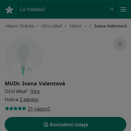
Hla
Co hledáte?
Hlavní Stránka
Oční Lékař
Holice
Ivana Valentová
Změna města
MUDr.
Ivana Valentová
o specializacích
Oční lékař
·
Více
Holice
2 adresy
21 názorů
Kontaktní údaje