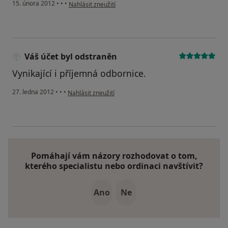
podle názoru uživatele D. Vaníčková
15. února 2012
•
•
•
Nahlásit zneužití
Váš účet byl odstraněn
Vynikající i příjemná odbornice.
podle názoru uživatele Váš účet byl odstraněn
27. ledna 2012
•
•
•
Nahlásit zneužití
Pomáhají vám názory rozhodovat o tom,
kterého specialistu nebo ordinaci navštívit?
Ano
Ne