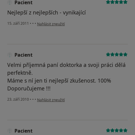
Pacient
Nejlepší z nejlepších - vynikající
podle názoru uživatele Pacient
15. září 2011
•
•
•
Nahlásit zneužití
Pacient
Velmi příjemná paní doktorka a svoji práci dělá
perfektně.
Máme s ní jen ti nejlepší zkušenost. 100%
Doporučujeme !!!
podle názoru uživatele Pacient
23. září 2010
•
•
•
Nahlásit zneužití
Pacient