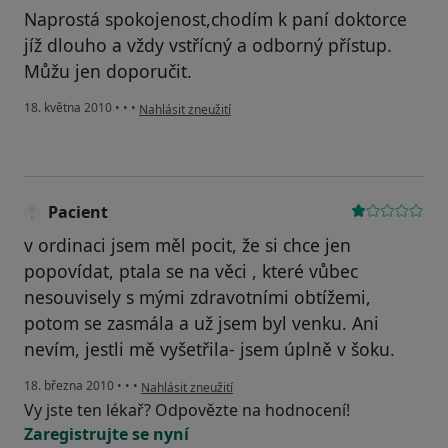
Naprostá spokojenost,chodím k paní doktorce
jíž dlouho a vždy vstřícný a odborný přístup.
Můžu jen doporučit.
podle názoru uživatele Pacient
18. května 2010
•
•
•
Nahlásit zneužití
Pacient
v ordinaci jsem měl pocit, že si chce jen
popovídat, ptala se na věci , které vůbec
nesouvisely s mými zdravotními obtížemi,
potom se zasmála a už jsem byl venku. Ani
nevím, jestli mě vyšetřila- jsem úplně v šoku.
podle názoru uživatele Pacient
18. března 2010
•
•
•
Nahlásit zneužití
Vy jste ten lékař? Odpovězte na hodnocení!
Zaregistrujte se nyní