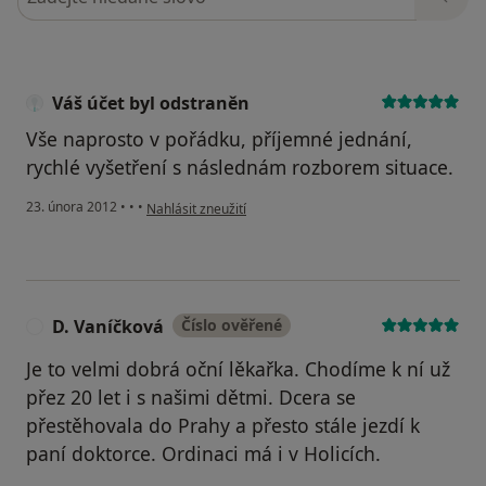
Váš účet byl odstraněn
Vše naprosto v pořádku, příjemné jednání,
rychlé vyšetření s následnám rozborem situace.
podle názoru uživatele Váš účet byl odstraněn
23. února 2012
•
•
•
Nahlásit zneužití
D. Vaníčková
Číslo ověřené
D
Je to velmi dobrá oční lěkařka. Chodíme k ní už
přez 20 let i s našimi dětmi. Dcera se
přestěhovala do Prahy a přesto stále jezdí k
paní doktorce. Ordinaci má i v Holicích.