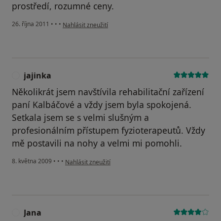
prostředí, rozumné ceny.
podle názoru uživatele Pacient
26. října 2011
•
•
•
Nahlásit zneužití
jajinka
J
Několikrát jsem navštívila rehabilitační zařízení
paní Kalbáčové a vždy jsem byla spokojená.
Setkala jsem se s velmi slušným a
profesionálním přístupem fyzioterapeutů. Vždy
mě postavili na nohy a velmi mi pomohli.
podle názoru uživatele jajinka
8. května 2009
•
•
•
Nahlásit zneužití
Jana
J