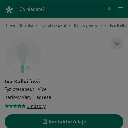
Hla
Co hledáte?
Hlavní Stránka
Fyzioterapeut
Karlovy Vary
Iva Kalb
Změna města
Iva Kalbáčová
o specializacích
Fyzioterapeut
·
Více
Karlovy Vary
1 adresa
3 názory
Kontaktní údaje