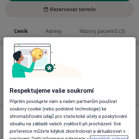
Rezervovat termín
Ceník
Adresy
Názory pacientů (3)
Ceník
Informace o službách a cenách nejsou k dispozici
Tento specialista ještě nepřidával žádné informace o
svých službách.
Respektujeme vaše soukromí
Přijetím povolujete nám a našim partnerům používat
soubory cookie (nebo podobné technologie) ke
Adresa
shromažďování údajů pro statistické účely a poskytování
obsahu na základě vašich zvyklostí při procházení. Své
Soukromá rehabilitace
preference můžete kdykoli zkontrolovat a aktualizovat v
Lidická 12,
Karlovy Vary
36020
nastavení. Další informace naleznete v
zásadách ochrany