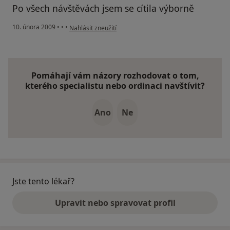
Po všech návštěvách jsem se cítila výborně
podle názoru uživatele Jana
10. února 2009
•
•
•
Nahlásit zneužití
Pomáhají vám názory rozhodovat o tom,
kterého specialistu nebo ordinaci navštívit?
Ano
Ne
Jste tento lékař?
Upravit nebo spravovat profil