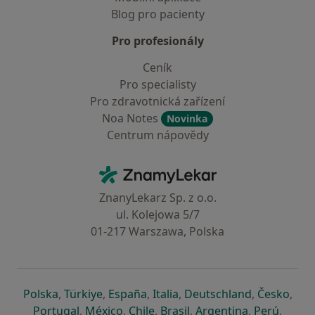
Blog pro pacienty
Pro profesionály
Ceník
Pro specialisty
Pro zdravotnická zařízení
Noa Notes
Novinka
Centrum nápovědy
Kontakt
ZnamyLekar - Hlavní stránka
ZnanyLekarz Sp. z o.o.
ul. Kolejowa 5/7
01-217 Warszawa, Polska
se otevře v nové záložce
se otevře v nové záložce
se otevře v nové záložce
se otevře v nové záložce
se otevře v 
se o
Polska
,
Türkiye
,
España
,
Italia
,
Deutschland
,
Česko
,
se otevře v nové záložce
se otevře v nové záložce
se otevře v nové záložce
se otevře v nové záložc
se otevře v 
se ote
Portugal
,
México
,
Chile
,
Brasil
,
Argentina
,
Perú
,