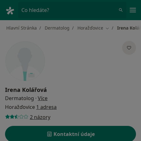
Hla
Co hledáte?
Hlavní Stránka
Dermatolog
Horažďovice
Irena Kolá
Změna města
Irena Kolářová
o specializacích
Dermatolog
·
Více
Horažďovice
1 adresa
2 názory
Kontaktní údaje