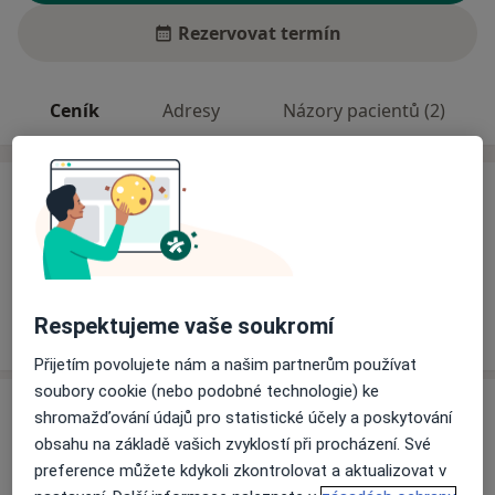
Rezervovat termín
Ceník
Adresy
Názory pacientů (2)
Ceník
Informace o službách a cenách nejsou k dispozici
Tento specialista ještě nepřidával žádné informace o
svých službách.
Respektujeme vaše soukromí
Přijetím povolujete nám a našim partnerům používat
soubory cookie (nebo podobné technologie) ke
Adresa
shromažďování údajů pro statistické účely a poskytování
obsahu na základě vašich zvyklostí při procházení. Své
Kožní ambulance
preference můžete kdykoli zkontrolovat a aktualizovat v
Blatenská 314,
Horažďovice
34101