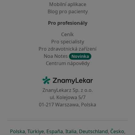
Mobilní aplikace
Blog pro pacienty
Pro profesionály
Ceník
Pro specialisty
Pro zdravotnická zařízení
Noa Notes
Novinka
Centrum nápovědy
Kontakt
ZnamyLekar - Hlavní stránka
ZnanyLekarz Sp. z o.o.
ul. Kolejowa 5/7
01-217 Warszawa, Polska
se otevře v nové záložce
se otevře v nové záložce
se otevře v nové záložce
se otevře v nové záložce
se otevře v 
se o
Polska
,
Türkiye
,
España
,
Italia
,
Deutschland
,
Česko
,