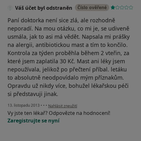
Váš účet byl odstraněn
Číslo ověřené
Paní doktorka není sice zlá, ale rozhodně
neporadí. Na mou otázku, co mi je, se udiveně
usmála, jak to asi má vědět. Napsala mi prášky
na alergii, antibiotickou mast a tím to končilo.
Kontrola za týden proběhla během 2 vteřin, za
které jsem zaplatila 30 Kč. Mast ani léky jsem
nepoužívala, jelikož po přečtení příbal. letáku
to absolutně neodpovídalo mým příznakům.
Opravdu už nikdy více, bohužel lékařskou péči
si představuji jinak.
podle názoru uživatele Váš účet byl odstraněn
13. listopadu 2013
•
•
•
Nahlásit zneužití
Vy jste ten lékař? Odpovězte na hodnocení!
Zaregistrujte se nyní