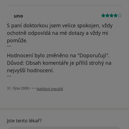
uno
U
S paní doktorkou jsem velice spokojen, vždy
ochotně odpovídá na mé dotazy a vždy mi
pomůže.
```
Hodnocení bylo změněno na "Doporučuji".
Důvod: Obsah komentáře je příliš strohý na
nejvyšší hodnocení.
```
podle názoru uživatele uno
31. října 2008
•
•
•
Nahlásit zneužití
Jste tento lékař?