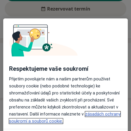
Rezervovat termín
Ceník
Adresy
Názory pacientů (1)
Ceník
Informace o službách a cenách nejsou k dispozici
Respektujeme vaše soukromí
Tento specialista ještě nepřidával žádné informace o
svých službách.
Přijetím povolujete nám a našim partnerům používat
soubory cookie (nebo podobné technologie) ke
shromažďování údajů pro statistické účely a poskytování
obsahu na základě vašich zvyklostí při procházení. Své
preference můžete kdykoli zkontrolovat a aktualizovat v
Adresa
nastavení. Další informace naleznete v
zásadách ochrany
soukromí a souborů cookie.
Nemocnice Třinec
Kaštanová 268,
Třinec
739 61