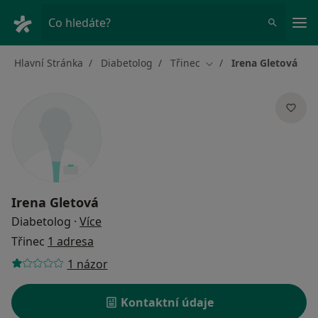
Hla
Co hledáte?
Hlavní Stránka
Diabetolog
Třinec
Irena Gletová
Změna města
Irena Gletová
o specializacích
Diabetolog
·
Více
Třinec
1 adresa
1 názor
Kontaktní údaje