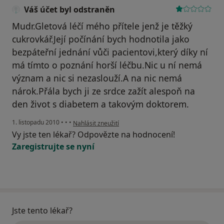
Váš účet byl odstraněn
Mudr.Gletová léčí mého přítele jenž je těžký
cukrovkář.Její počínání bych hodnotila jako
bezpáteřní jednání vůči pacientovi,který díky ní
má tímto o poznání horší léčbu.Nic u ní nemá
význam a nic si nezaslouží.A na nic nemá
nárok.Přála bych ji ze srdce zažít alespoň na
den život s diabetem a takovým doktorem.
podle názoru uživatele Váš účet byl odstraněn
1. listopadu 2010
•
•
•
Nahlásit zneužití
Vy jste ten lékař? Odpovězte na hodnocení!
Zaregistrujte se nyní
Jste tento lékař?