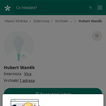
Hla
Co hledáte?
Hlavní Stránka
Internista
Vrchlabí
Hubert Waněk
Změna města
Hubert Waněk
o specializacích
Internista
·
Více
Vrchlabí
1 adresa
Kontaktní údaje