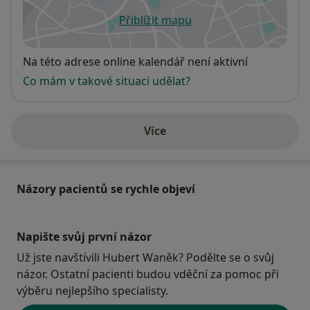
Přiblížit mapu
se otevře v nové záložce
Dostupnost
Na této adrese online kalendář není aktivní
Co mám v takové situaci udělat?
Více
o adrese
Názory pacientů se rychle objeví
Napište svůj první názor
Už jste navštívili Hubert Waněk? Podělte se o svůj
názor. Ostatní pacienti budou vděční za pomoc při
výběru nejlepšího specialisty.