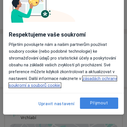
Rezervovat termín
Ceník
Adresy
Názory pacientů
Respektujeme vaše soukromí
Ceník
Přijetím povolujete nám a našim partnerům používat
soubory cookie (nebo podobné technologie) ke
Informace o službách a cenách nejsou k dispozici
shromažďování údajů pro statistické účely a poskytování
Tento specialista ještě nepřidával žádné informace o
obsahu na základě vašich zvyklostí při procházení. Své
svých službách.
preference můžete kdykoli zkontrolovat a aktualizovat v
nastavení. Další informace naleznete v
zásadách ochrany
soukromí a souborů cookie.
Adresa
Přijmout
Upravit nastavení
Ordinace
Vrchlabí