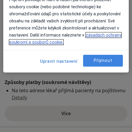
soubory cookie (nebo podobné technologie) ke
Karlovarská krajská nemocnice a.s.
shromažďování údajů pro statistické účely a poskytování
K Nemocnici 17,
Cheb
350 02
obsahu na základě vašich zvyklostí při procházení. Své
preference můžete kdykoli zkontrolovat a aktualizovat v
nastavení. Další informace naleznete v
zásadách ochrany
Přiblížit mapu
se otevře v nové záložce
soukromí a souborů cookie.
Dostupnost
Na této adrese online kalendář není aktivní
Přijmout
Upravit nastavení
Co mám v takové situaci udělat?
Způsoby platby (soukromé návštěvy)
Na teto adrese lékař přijímá pacienty na pojišťovnu
Detaily
Více
o adrese