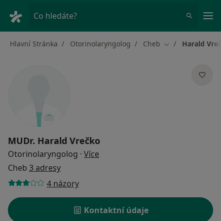
Hla
Co hledáte?
Hlavní Stránka
Otorinolaryngolog
Cheb
Harald Vre
Změna města
MUDr.
Harald Vrečko
o specializacích
Otorinolaryngolog
·
Více
Cheb
3 adresy
4 názory
Kontaktní údaje