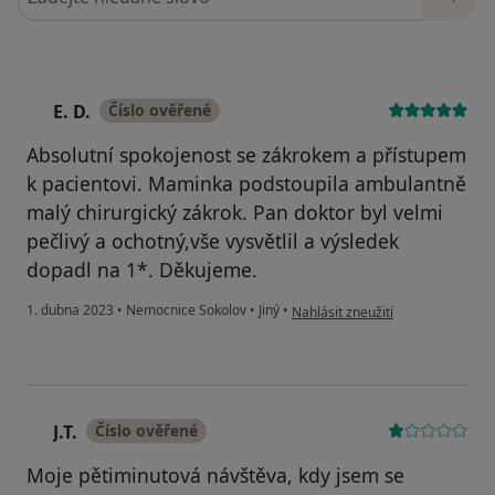
E. D.
Číslo ověřené
E
Absolutní spokojenost se zákrokem a přístupem
k pacientovi. Maminka podstoupila ambulantně
malý chirurgický zákrok. Pan doktor byl velmi
pečlivý a ochotný,vše vysvětlil a výsledek
dopadl na 1*. Děkujeme.
podle názoru uživatele E. D.
1. dubna 2023
•
Nemocnice Sokolov
•
Jiný
•
Nahlásit zneužití
J.T.
Číslo ověřené
J
Moje pětiminutová návštěva, kdy jsem se