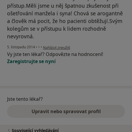
přístup.Měli jsme u něj špatnou zkušenost při
ošetřování manžela i syna! Chová se arogantně
a člověk má pocit, že ho pacienti obtěžují.Svým
kolegům se v přístupu k lidem rozhodně
nevyrovná.
podle názoru uživatele Váš účet byl odstraněn
5. listopadu 2014
•
•
•
Nahlásit zneužití
Vy jste ten lékař? Odpovězte na hodnocení!
Zaregistrujte se nyní
Jste tento lékař?
Upravit nebo spravovat profil
Související vyhledávání