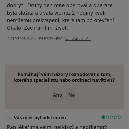
dobrý” . Druhý den mne operoval a operace
byla složitá a trvala vic nez 2 hodiny kvuli
nemilemu prekvapeni, které tam po otevření
číhalo. Zachránil mi život.
podle názoru uživatele Maggie
7. července 2021
•
jiné místo
•
Jiný
•
Nahlásit zneužití
Pomáhají vám názory rozhodovat o tom,
kterého specialistu nebo ordinaci navštívit?
Ano
Ne
Váš účet byl odstraněn
Pan lékař má velmi nelidský a nepříjemný