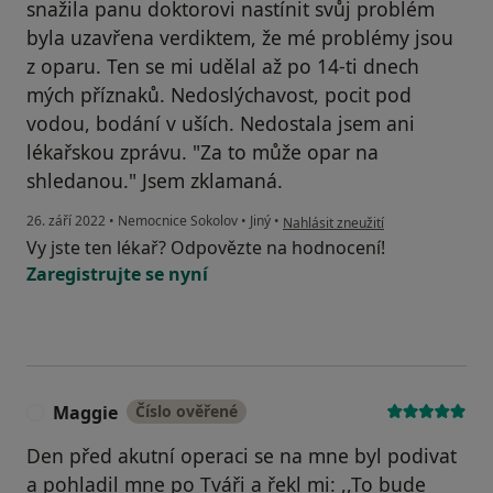
snažila panu doktorovi nastínit svůj problém
byla uzavřena verdiktem, že mé problémy jsou
z oparu. Ten se mi udělal až po 14-ti dnech
mých příznaků. Nedoslýchavost, pocit pod
vodou, bodání v uších. Nedostala jsem ani
lékařskou zprávu. "Za to může opar na
shledanou." Jsem zklamaná.
podle názoru uživatele J.T.
26. září 2022
•
Nemocnice Sokolov
•
Jiný
•
Nahlásit zneužití
Vy jste ten lékař? Odpovězte na hodnocení!
Zaregistrujte se nyní
Maggie
Číslo ověřené
M
Den před akutní operaci se na mne byl podivat
a pohladil mne po Tváři a řekl mi: ,,To bude