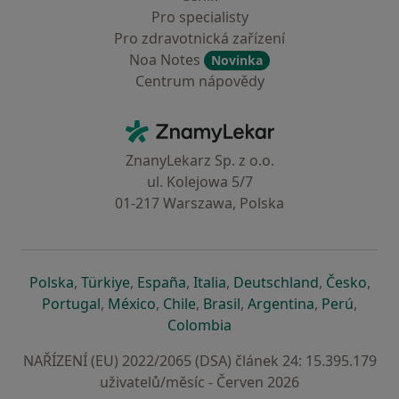
Pro specialisty
Pro zdravotnická zařízení
Noa Notes
Novinka
Centrum nápovědy
Kontakt
ZnamyLekar - Hlavní stránka
ZnanyLekarz Sp. z o.o.
ul. Kolejowa 5/7
01-217 Warszawa, Polska
se otevře v nové záložce
se otevře v nové záložce
se otevře v nové záložce
se otevře v nové záložce
se otevře v 
se o
Polska
,
Türkiye
,
España
,
Italia
,
Deutschland
,
Česko
,
se otevře v nové záložce
se otevře v nové záložce
se otevře v nové záložce
se otevře v nové záložc
se otevře v 
se ote
Portugal
,
México
,
Chile
,
Brasil
,
Argentina
,
Perú
,
se otevře v nové záložce
Colombia
NAŘÍZENÍ (EU) 2022/2065 (DSA) článek 24: 15.395.179
uživatelů/měsíc - Červen 2026