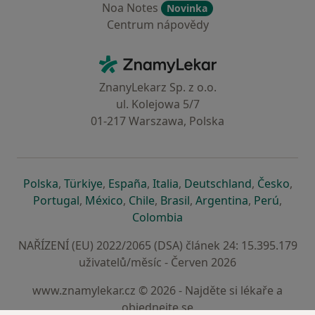
Noa Notes
Novinka
Centrum nápovědy
Kontakt
ZnamyLekar - Hlavní stránka
ZnanyLekarz Sp. z o.o.
ul. Kolejowa 5/7
01-217 Warszawa, Polska
se otevře v nové záložce
se otevře v nové záložce
se otevře v nové záložce
se otevře v nové záložce
se otevře v 
se o
Polska
,
Türkiye
,
España
,
Italia
,
Deutschland
,
Česko
,
se otevře v nové záložce
se otevře v nové záložce
se otevře v nové záložce
se otevře v nové záložc
se otevře v 
se ote
Portugal
,
México
,
Chile
,
Brasil
,
Argentina
,
Perú
,
se otevře v nové záložce
Colombia
NAŘÍZENÍ (EU) 2022/2065 (DSA) článek 24: 15.395.179
uživatelů/měsíc - Červen 2026
www.znamylekar.cz © 2026 - Najděte si lékaře a
objednejte se