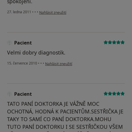
spokojeni.
podle názoru uživatele Pacient
27. ledna 2011
•
•
•
Nahlásit zneužití
Pacient
Velmi dobry diagnostik.
podle názoru uživatele Pacient
15. července 2010
•
•
•
Nahlásit zneužití
Pacient
TATO PANÍ DOKTORKA JE VÁŽNĚ MOC
OCHOTNÁ, HODNÁ K PACIENTŮM.SESTŘIČKA JE
TAKY TO SAMÍ CO PANÍ DOKTORKA.MOHU
TUTO PANÍ DOKTORKU I SE SESTŘIČKOU VŠEM