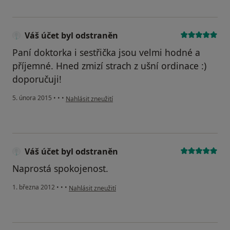
Váš účet byl odstraněn
Paní doktorka i sestřička jsou velmi hodné a
příjemné. Hned zmizí strach z ušní ordinace :)
doporučuji!
podle názoru uživatele Váš účet byl odstraněn
5. února 2015
•
•
•
Nahlásit zneužití
Váš účet byl odstraněn
Naprostá spokojenost.
podle názoru uživatele Váš účet byl odstraněn
1. března 2012
•
•
•
Nahlásit zneužití