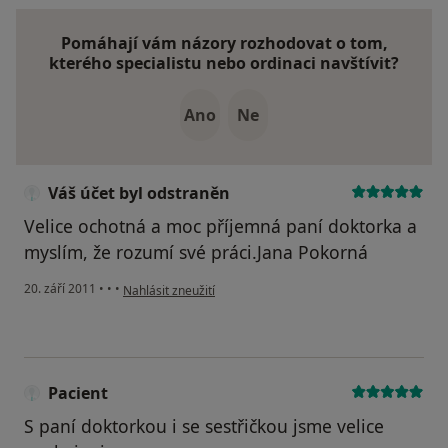
Pomáhají vám názory rozhodovat o tom,
kterého specialistu nebo ordinaci navštívit?
Ano
Ne
Váš účet byl odstraněn
Velice ochotná a moc příjemná paní doktorka a
myslím, že rozumí své práci.Jana Pokorná
podle názoru uživatele Váš účet byl odstraněn
20. září 2011
•
•
•
Nahlásit zneužití
Pacient
S paní doktorkou i se sestřičkou jsme velice