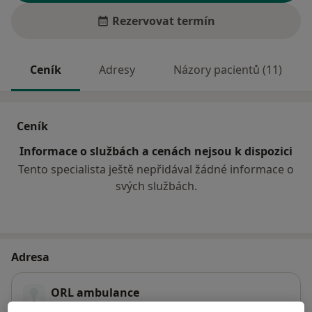
Rezervovat termín
Ceník
Adresy
Názory pacientů (11)
Ceník
Informace o službách a cenách nejsou k dispozici
Tento specialista ještě nepřidával žádné informace o
svých službách.
Adresa
ORL ambulance
Vrchlického 57,
Jihlava
58601