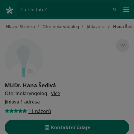
Hla
Co hledáte?
Hlavní Stránka
Otorinolaryngolog
Jihlava
Hana Šedi
Změna města
MUDr.
Hana Šedivá
o specializacích
Otorinolaryngolog
·
Více
Jihlava
1 adresa
11 názorů
Kontaktní údaje