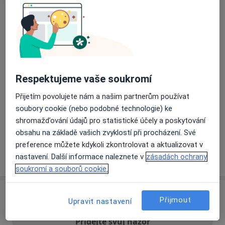
Přiblížit mapu
se otevře v nové záložce
Dostupnost
Na této adrese online kalendář není aktivní
Co mám v takové situaci udělat?
Respektujeme vaše soukromí
Přijetím povolujete nám a našim partnerům používat
Způsoby platby (soukromé návštěvy)
soubory cookie (nebo podobné technologie) ke
Na teto adrese lékař přijímá pacienty na pojišťovnu
shromažďování údajů pro statistické účely a poskytování
Detaily
obsahu na základě vašich zvyklostí při procházení. Své
preference můžete kdykoli zkontrolovat a aktualizovat v
Více
nastavení. Další informace naleznete v
zásadách ochrany
o adrese
soukromí a souborů cookie.
Názory
Přijmout
Upravit nastavení
Přidejte svůj názor