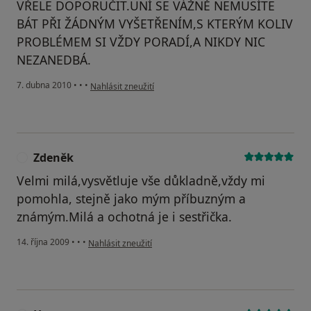
VŘELE DOPORUČIT.UNÍ SE VÁŽNĚ NEMUSÍTE
BÁT PŘI ŽÁDNÝM VYŠETŘENÍM,S KTERÝM KOLIV
PROBLÉMEM SI VŽDY PORADÍ,A NIKDY NIC
NEZANEDBÁ.
podle názoru uživatele Pacient
7. dubna 2010
•
•
•
Nahlásit zneužití
Zdeněk
Z
Velmi milá,vysvětluje vše důkladně,vždy mi
pomohla, stejně jako mým příbuzným a
známým.Milá a ochotná je i sestřička.
podle názoru uživatele Zdeněk
14. října 2009
•
•
•
Nahlásit zneužití