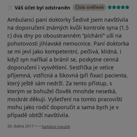
Váš účet byl odstraněn
Číslo ověřené
Ambulanci paní doktorky Šedivé jsem navštívila
na doporučení známých kvůli kontrole syna (1,5
r.) dva dny po oboustranném "píchání" uší na
pohotovosti jihlavské nemocnice. Paní doktorka
se mi jeví jako kompetentní, pečlivá, klidná, i
když syn naříkal a bránil se, poskytne cenná
doporučení i vysvětlení. Sestřička je velice
příjemná, vstřícná a šikovná (při fixaci pacienta,
který ještě sám nedrží. Za tento přístup, s
kterým se bohužel člověk mnohde nesetká,
mockrát děkuji. Vyšetření na tomto pracovišti
mohu jako rodič doporučit a sama bych je v
případě obtíží navštívila.
podle názoru uživatele Váš účet byl odstraněn
28. dubna 2017
•
•
•
Nahlásit zneužití