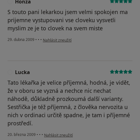
Honza
H
S touto pani lekarkou jsem velmi spokojen ma
prijemne vystupovani vse cloveku vysvetli
myslim ze je to clovek na svem miste
podle názoru uživatele Honza
29. dubna 2009
•
•
•
Nahlásit zneužití
Lucka
L
Tato lékařka je velice příjemná, hodná, je vidět,
že v oboru se vyzná a nechce nic nechat
náhodě, důkladně prozkoumá další varianty.
Sestřička je též příjemná, z člověka nervozita u
nich v ordinaci určitě spadne, je tam i příjemné
prostředí.
podle názoru uživatele Lucka
20. března 2009
•
•
•
Nahlásit zneužití