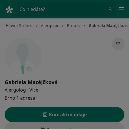
Hla
Co hledáte?
Hlavní Stránka
Alergolog
Brno
Gabriela Matějčkov
Změna města
Gabriela Matějčková
o specializacích
Alergolog
·
Více
Brno
1 adresa
Kontaktní údaje