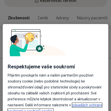
Rezervovat termín
Zkušenosti
Ceník
Adresy
Názory pacientů
Zkušenosti
Odborník na:
Alergologie a klinická imunologie
Služby a ceník služeb
Respektujeme vaše soukromí
Přijetím povolujete nám a našim partnerům používat
Alergologické konzultace
Detaily
soubory cookie (nebo podobné technologie) ke
shromažďování údajů pro statistické účely a poskytování
obsahu na základě vašich zvyklostí při procházení. Své
Alergologické vyšetření
preference můžete kdykoli zkontrolovat a aktualizovat v
Detaily
nastavení. Další informace naleznete v
zásadách ochrany
soukromí a souborů cookie.