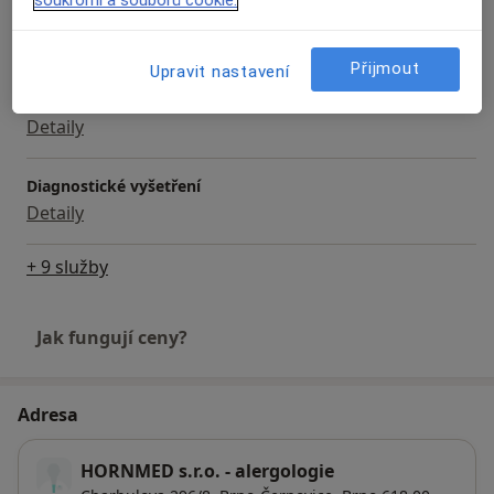
Bakteriologické vyšetření
Detaily
Přijmout
Upravit nastavení
Biochemické vyšetření
Detaily
Diagnostické vyšetření
Detaily
+ 9 služby
Jak fungují ceny?
Adresa
HORNMED s.r.o. - alergologie