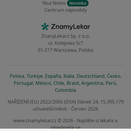
Noa Notes
Novinka
Centrum nápovědy
Kontakt
ZnamyLekar - Hlavní stránka
ZnanyLekarz Sp. z o.o.
ul. Kolejowa 5/7
01-217 Warszawa, Polska
se otevře v nové záložce
se otevře v nové záložce
se otevře v nové záložce
se otevře v nové záložce
se otevře v 
se o
Polska
,
Türkiye
,
España
,
Italia
,
Deutschland
,
Česko
,
se otevře v nové záložce
se otevře v nové záložce
se otevře v nové záložce
se otevře v nové záložc
se otevře v 
se ote
Portugal
,
México
,
Chile
,
Brasil
,
Argentina
,
Perú
,
se otevře v nové záložce
Colombia
NAŘÍZENÍ (EU) 2022/2065 (DSA) článek 24: 15.395.179
uživatelů/měsíc - Červen 2026
www.znamylekar.cz © 2026 - Najděte si lékaře a
objednejte se