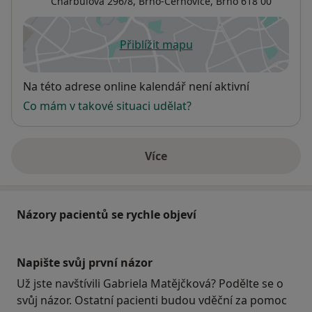
Charbulova 296/8,
Brno-Černovice
,
Brno
618 00
Přiblížit mapu
se otevře v nové záložce
Dostupnost
Na této adrese online kalendář není aktivní
Co mám v takové situaci udělat?
Více
o adrese
Názory pacientů se rychle objeví
Napište svůj první názor
Už jste navštívili Gabriela Matějčková? Podělte se o
svůj názor. Ostatní pacienti budou vděční za pomoc