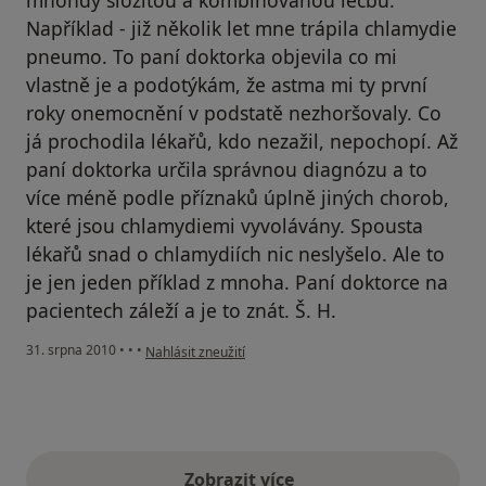
Například - již několik let mne trápila chlamydie
pneumo. To paní doktorka objevila co mi
vlastně je a podotýkám, že astma mi ty první
roky onemocnění v podstatě nezhoršovaly. Co
já prochodila lékařů, kdo nezažil, nepochopí. Až
paní doktorka určila správnou diagnózu a to
více méně podle příznaků úplně jiných chorob,
které jsou chlamydiemi vyvolávány. Spousta
lékařů snad o chlamydiích nic neslyšelo. Ale to
je jen jeden příklad z mnoha. Paní doktorce na
pacientech záleží a je to znát. Š. H.
podle názoru uživatele Pacient
31. srpna 2010
•
•
•
Nahlásit zneužití
Zobrazit více