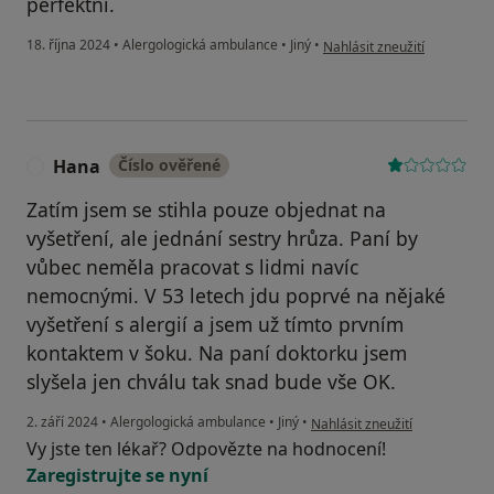
perfektní.
podle názoru uživatele Váš 
18. října 2024
•
Alergologická ambulance
•
Jiný
•
Nahlásit zneužití
Hana
Číslo ověřené
H
Zatím jsem se stihla pouze objednat na
vyšetření, ale jednání sestry hrůza. Paní by
vůbec neměla pracovat s lidmi navíc
nemocnými. V 53 letech jdu poprvé na nějaké
vyšetření s alergií a jsem už tímto prvním
kontaktem v šoku. Na paní doktorku jsem
slyšela jen chválu tak snad bude vše OK.
podle názoru uživatele Hana
2. září 2024
•
Alergologická ambulance
•
Jiný
•
Nahlásit zneužití
Vy jste ten lékař? Odpovězte na hodnocení!
Zaregistrujte se nyní