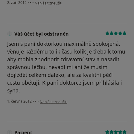
podle názoru uživatele B.Sekaninová
2. září 2012
•
•
•
Nahlásit zneužití
Váš účet byl odstraněn
Jsem s paní doktorkou maximálně spokojená,
věnuje každému tolik času kolik je třeba k tomu
aby mohla zhodnotit zdravotní stav a nasadit
správnou léčbu, nevadí mi ani že musím
dojíždět celkem daleko, ale za kvalitní péčí
cestu obětuji. K paní doktorce jsem přihlásila i
syna.
podle názoru uživatele Váš účet byl odstraněn
1. června 2012
•
•
•
Nahlásit zneužití
Pacient