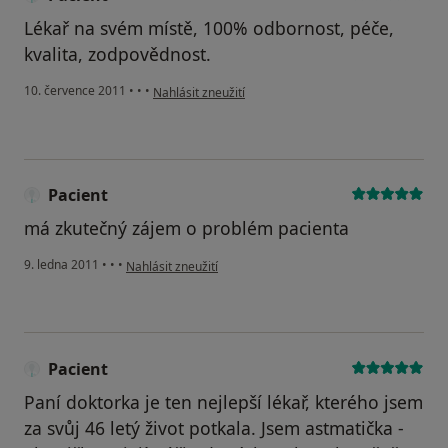
Lékař na svém místě, 100% odbornost, péče,
kvalita, zodpovědnost.
podle názoru uživatele Pacient
10. července 2011
•
•
•
Nahlásit zneužití
Pacient
má zkutečný zájem o problém pacienta
podle názoru uživatele Pacient
9. ledna 2011
•
•
•
Nahlásit zneužití
Pacient
Paní doktorka je ten nejlepší lékař, kterého jsem
za svůj 46 letý život potkala. Jsem astmatička -