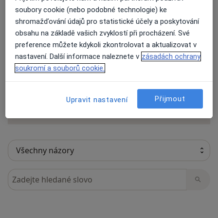
soubory cookie (nebo podobné technologie) ke
shromažďování údajů pro statistické účely a poskytování
obsahu na základě vašich zvyklostí při procházení. Své
36 názorů
preference můžete kdykoli zkontrolovat a aktualizovat v
nastavení. Další informace naleznete v
zásadách ochrany
soukromí a souborů cookie.
Recenze pacientů jsou pro nás důležité.
Specialisté nemají možnost zaplatit za
odstranění nebo změnu recenze pacienta.
Přijmout
Upravit nastavení
Další informace o názorech
Další informace.
Hledejte v názorech