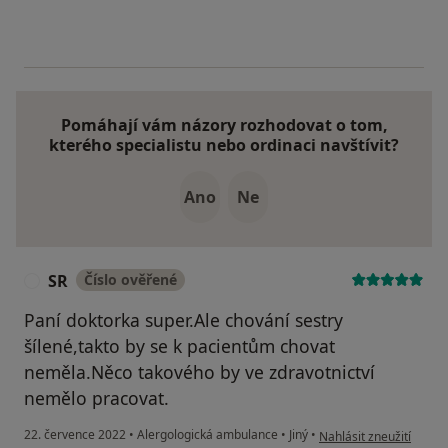
Pomáhají vám názory rozhodovat o tom,
kterého specialistu nebo ordinaci navštívit?
Ano
Ne
SR
Číslo ověřené
S
Paní doktorka super.Ale chování sestry
šílené,takto by se k pacientům chovat
neměla.Něco takového by ve zdravotnictví
nemělo pracovat.
podle názoru uživatele
22. července 2022
•
Alergologická ambulance
•
Jiný
•
Nahlásit zneužití