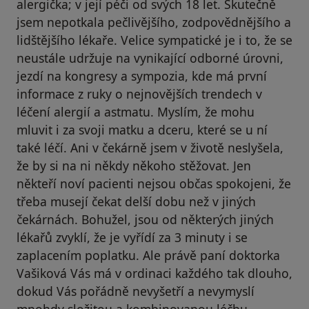
alergička; v její péči od svých 18 let. Skutečně
jsem nepotkala pečlivějšího, zodpovědnějšího a
lidštějšího lékaře. Velice sympatické je i to, že se
neustále udržuje na vynikající odborné úrovni,
jezdí na kongresy a sympozia, kde má první
informace z ruky o nejnovějších trendech v
léčení alergií a astmatu. Myslím, že mohu
mluvit i za svoji matku a dceru, které se u ní
také léčí. Ani v čekárně jsem v životě neslyšela,
že by si na ni někdy někoho stěžovat. Jen
někteří noví pacienti nejsou občas spokojeni, že
třeba musejí čekat delší dobu než v jiných
čekárnách. Bohužel, jsou od některých jiných
lékařů zvyklí, že je vyřídí za 3 minuty i se
zaplacením poplatku. Ale právě paní doktorka
Vašiková Vás má v ordinaci každého tak dlouho,
dokud Vás pořádně nevyšetří a nevymyslí
mnohdy složitou a kombinovanou léčbu.