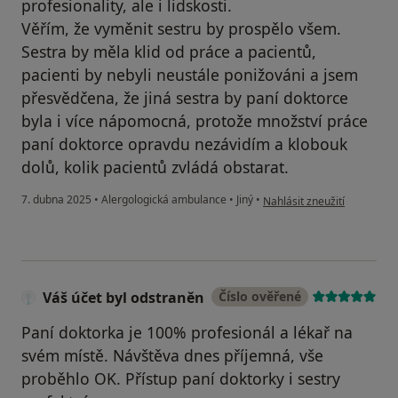
profesionality, ale i lidskosti.
Věřím, že vyměnit sestru by prospělo všem.
Sestra by měla klid od práce a pacientů,
pacienti by nebyli neustále ponižováni a jsem
přesvědčena, že jiná sestra by paní doktorce
byla i více nápomocná, protože množství práce
paní doktorce opravdu nezávidím a klobouk
dolů, kolik pacientů zvládá obstarat.
podle názoru uživatele LC
7. dubna 2025
•
Alergologická ambulance
•
Jiný
•
Nahlásit zneužití
Váš účet byl odstraněn
Číslo ověřené
Paní doktorka je 100% profesionál a lékař na
svém místě. Návštěva dnes příjemná, vše
proběhlo OK. Přístup paní doktorky i sestry