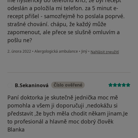
mě hystericky do telefonu křičí, že byl recept
odeslán a položila mi telefon. za 5 minut e-
recept přišel - samozřejmě ho poslala poprvé.
strašné chování. chápu, že každý může
zapomenout, ale přece se slušně omluvím a
pošlu ne?
podle názoru uživatele Hrdl
2. února 2022
•
Alergologická ambulance
•
Jiný
•
Nahlásit zneužití
B.Sekaninová
Číslo ověřené
B
Paní doktorka je skutečně jednička moc mě
pomohla a všem ji doporučuji ,nedokážu si
představit ,že bych měla chodit někam jinam.Je
to profesionál a hlavně moc dobrý člověk
Blanka