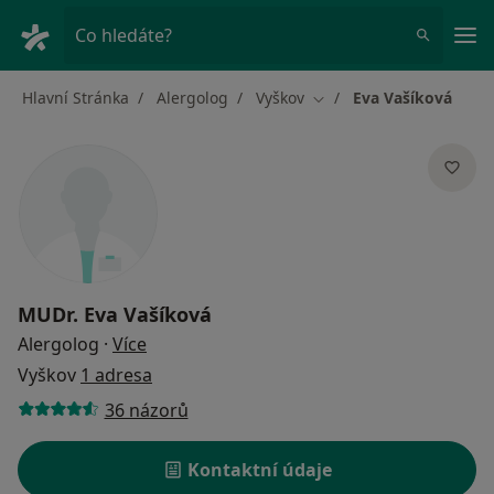
Hla
Co hledáte?
Hlavní Stránka
Alergolog
Vyškov
Eva Vašíková
Změna města
MUDr.
Eva Vašíková
o specializacích
Alergolog
·
Více
Vyškov
1 adresa
36 názorů
Kontaktní údaje