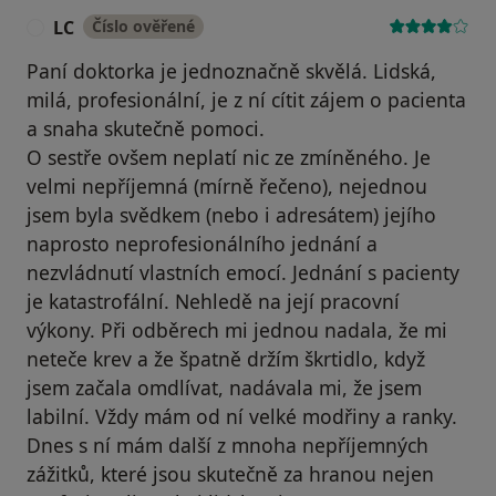
LC
Číslo ověřené
L
Paní doktorka je jednoznačně skvělá. Lidská,
milá, profesionální, je z ní cítit zájem o pacienta
a snaha skutečně pomoci.
O sestře ovšem neplatí nic ze zmíněného. Je
velmi nepříjemná (mírně řečeno), nejednou
jsem byla svědkem (nebo i adresátem) jejího
naprosto neprofesionálního jednání a
nezvládnutí vlastních emocí. Jednání s pacienty
je katastrofální. Nehledě na její pracovní
výkony. Při odběrech mi jednou nadala, že mi
neteče krev a že špatně držím škrtidlo, když
jsem začala omdlívat, nadávala mi, že jsem
labilní. Vždy mám od ní velké modřiny a ranky.
Dnes s ní mám další z mnoha nepříjemných
zážitků, které jsou skutečně za hranou nejen