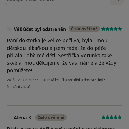
Váš účet byl odstraněn
Číslo ověřené
Paní doktorka je velice pečlivá, byla i mou
dětskou lékařkou a jsem ráda, že do péče
přijala i obě mé děti. Sestřička Verunka také
skvělá, moc děkujeme, že vás máme a že vždy
pomůžete!
28. července 2025
•
Praktická lékařka pro děti a dorost
•
Jiný
•
podle názoru uživatele Váš účet byl odstraněn
Nahlásit zneužití
Alena K.
Číslo ověřené
A
Ráda bych vyjádřila své uznání paní doktorce,