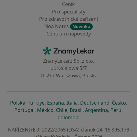
Ceník
Pro specialisty
Pro zdravotnická zařízení
Noa Notes
Novinka
Centrum nápovědy
Kontakt
ZnamyLekar - Hlavní stránka
ZnanyLekarz Sp. z o.o.
ul. Kolejowa 5/7
01-217 Warszawa, Polska
se otevře v nové záložce
se otevře v nové záložce
se otevře v nové záložce
se otevře v nové záložce
se otevře v 
se o
Polska
,
Türkiye
,
España
,
Italia
,
Deutschland
,
Česko
,
se otevře v nové záložce
se otevře v nové záložce
se otevře v nové záložce
se otevře v nové záložc
se otevře v 
se ote
Portugal
,
México
,
Chile
,
Brasil
,
Argentina
,
Perú
,
se otevře v nové záložce
Colombia
NAŘÍZENÍ (EU) 2022/2065 (DSA) článek 24: 15.395.179