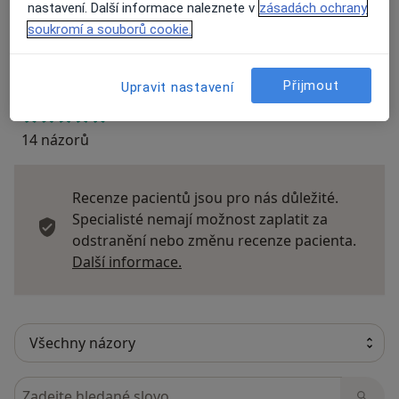
nastavení. Další informace naleznete v
zásadách ochrany
Názory
soukromí a souborů cookie.
Přidejte svůj názor
Přijmout
Upravit nastavení
14 názorů
Recenze pacientů jsou pro nás důležité.
Specialisté nemají možnost zaplatit za
odstranění nebo změnu recenze pacienta.
Další informace o názorech
Další informace.
Hledejte v názorech