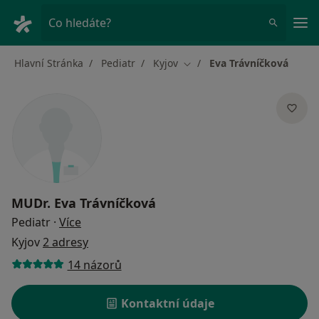
Hla
Co hledáte?
Hlavní Stránka
Pediatr
Kyjov
Eva Trávníčková
Změna města
MUDr.
Eva Trávníčková
o specializacích
Pediatr
·
Více
Kyjov
2 adresy
14 názorů
Kontaktní údaje