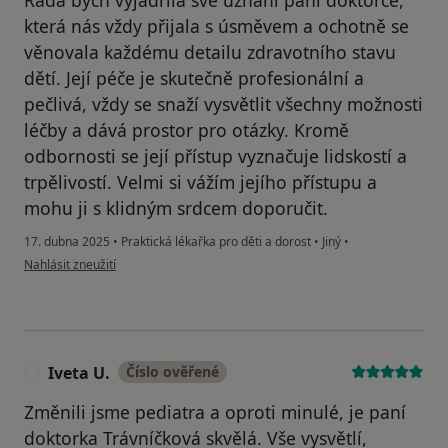
která nás vždy přijala s úsměvem a ochotně se
věnovala každému detailu zdravotního stavu
dětí. Její péče je skutečně profesionální a
pečlivá, vždy se snaží vysvětlit všechny možnosti
léčby a dává prostor pro otázky. Kromě
odbornosti se její přístup vyznačuje lidskostí a
trpělivostí. Velmi si vážím jejího přístupu a
mohu ji s klidným srdcem doporučit.
17. dubna 2025
•
Praktická lékařka pro děti a dorost
•
Jiný
•
podle názoru uživatele Alena K.
Nahlásit zneužití
Iveta U.
Číslo ověřené
I
Změnili jsme pediatra a oproti minulé, je paní
doktorka Trávníčková skvělá. Vše vysvětlí,