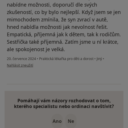
nabídne možnosti, doporučí dle svých
zkušeností, co by bylo nejlepší. Když jsem se jen
mimochodem zmínila, že syn zvrací v autě,
hned nabídla možnosti jak nevolnost řešit.
Empatická, příjemná jak k dětem, tak k rodičům.
Sestřička také příjemná. Zatím jsme u ní krátce,
ale spokojenost je velká.
20. července 2024
•
Praktická lékařka pro děti a dorost
•
Jiný
•
podle názoru uživatele Iveta U.
Nahlásit zneužití
Pomáhají vám názory rozhodovat o tom,
kterého specialistu nebo ordinaci navštívit?
Ano
Ne