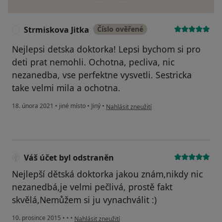
Strmiskova Jitka
Číslo ověřené
S
Nejlepsi detska doktorka! Lepsi bychom si pro
deti prat nemohli. Ochotna, pecliva, nic
nezanedba, vse perfektne vysvetli. Sestricka
take velmi mila a ochotna.
podle názoru uživatele Strmiskova Jitka
18. února 2021
•
jiné místo
•
Jiný
•
Nahlásit zneužití
Váš účet byl odstraněn
Nejlepší dětská doktorka jakou znám,nikdy nic
nezanedbá,je velmi pečlivá, prostě fakt
skvělá,Nemůžem si ju vynachválit :)
podle názoru uživatele Váš účet byl odstraněn
10. prosince 2015
•
•
•
Nahlásit zneužití