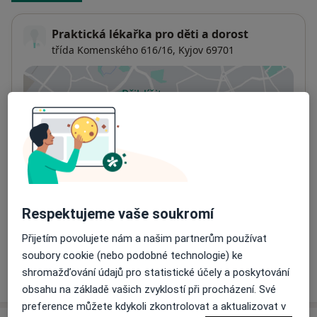
Praktická lékařka pro děti a dorost
třída Komenského 616/16,
Kyjov
69701
Přiblížit mapu
se otevře v nové záložce
Dostupnost
Na této adrese online kalendář není aktivní
Co mám v takové situaci udělat?
Způsoby platby (soukromé návštěvy)
Respektujeme vaše soukromí
Na teto adrese lékař přijímá pacienty na pojišťovnu
Detaily
Přijetím povolujete nám a našim partnerům používat
soubory cookie (nebo podobné technologie) ke
Více
shromažďování údajů pro statistické účely a poskytování
o adrese
obsahu na základě vašich zvyklostí při procházení. Své
preference můžete kdykoli zkontrolovat a aktualizovat v