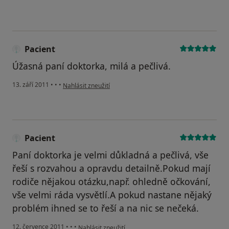
Pacient
Úžasná paní doktorka, milá a pečlivá.
podle názoru uživatele Pacient
13. září 2011
•
•
•
Nahlásit zneužití
Pacient
Paní doktorka je velmi důkladná a pečlivá, vše
řeší s rozvahou a opravdu detailně.Pokud mají
rodiče nějakou otázku,např. ohledně očkování,
vše velmi ráda vysvětlí.A pokud nastane nějaký
problém ihned se to řeší a na nic se nečeká.
podle názoru uživatele Pacient
12. července 2011
•
•
•
Nahlásit zneužití