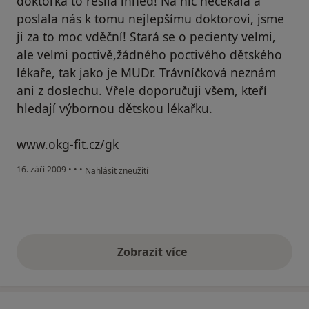
doktorka to řešila ihned! Na nic nečekala a
poslala nás k tomu nejlepšímu doktorovi, jsme
ji za to moc vděční! Stará se o pecienty velmi,
ale velmi poctivě,žádného poctivého dětského
lékaře, tak jako je MUDr. Trávníčková neznám
ani z doslechu. Vřele doporučuji všem, kteří
hledají výbornou dětskou lékařku.
www.okg-fit.cz/gk
podle názoru uživatele Váš účet byl odstraněn
16. září 2009
•
•
•
Nahlásit zneužití
Zobrazit více
výše uvedené názory