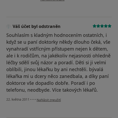
Váš účet byl odstraněn
Souhlasím s kladným hodnocením ostatních, i
když se u paní doktorky někdy dlouho čeká, vše
vynahradí vstřícným přístupem nejen k dětem,
ale i k rodičům, na jakékoliv nejasnosti ohledně
léčby sdělí svůj názor a poradí. Děti si ji velmi
oblíbili, jinou lékařku by ani nechtěli. bývalá
lékařka mi u dcery něco zanedbala, a díky paní
doktorce vše dopadlo dobře. Poradí i po
telefonu, neodbyde. Více takových lékařů.
podle názoru uživatele Váš účet byl odstraněn
22. května 2011
•
•
•
Nahlásit zneužití