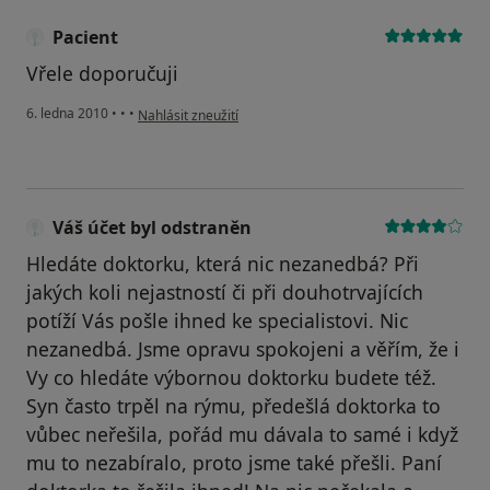
Pacient
Vřele doporučuji
podle názoru uživatele Pacient
6. ledna 2010
•
•
•
Nahlásit zneužití
Váš účet byl odstraněn
Hledáte doktorku, která nic nezanedbá? Při
jakých koli nejastností či při douhotrvajících
potíží Vás pošle ihned ke specialistovi. Nic
nezanedbá. Jsme opravu spokojeni a věřím, že i
Vy co hledáte výbornou doktorku budete též.
Syn často trpěl na rýmu, předešlá doktorka to
vůbec neřešila, pořád mu dávala to samé i když
mu to nezabíralo, proto jsme také přešli. Paní