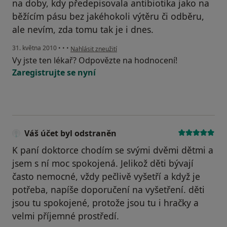
na doby, kdy předepisovala antibiotika jako na
běžícím pásu bez jakéhokoli výtěru či odběru,
ale nevím, zda tomu tak je i dnes.
podle názoru uživatele Pacient
31. května 2010
•
•
•
Nahlásit zneužití
Vy jste ten lékař? Odpovězte na hodnocení!
Zaregistrujte se nyní
Váš účet byl odstraněn
K paní doktorce chodím se svými dvěmi dětmi a
jsem s ní moc spokojená. Jelikož děti bývají
často nemocné, vždy pečlivě vyšetří a když je
potřeba, napíše doporučení na vyšetření. děti
jsou tu spokojené, protože jsou tu i hračky a
velmi příjemné prostředí.