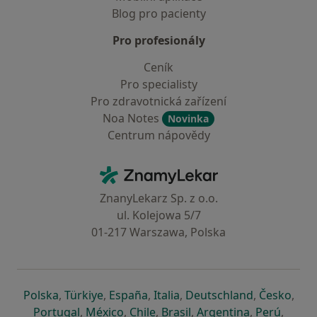
Blog pro pacienty
Pro profesionály
Ceník
Pro specialisty
Pro zdravotnická zařízení
Noa Notes
Novinka
Centrum nápovědy
Kontakt
ZnamyLekar - Hlavní stránka
ZnanyLekarz Sp. z o.o.
ul. Kolejowa 5/7
01-217 Warszawa, Polska
se otevře v nové záložce
se otevře v nové záložce
se otevře v nové záložce
se otevře v nové záložce
se otevře v 
se o
Polska
,
Türkiye
,
España
,
Italia
,
Deutschland
,
Česko
,
se otevře v nové záložce
se otevře v nové záložce
se otevře v nové záložce
se otevře v nové záložc
se otevře v 
se ote
Portugal
,
México
,
Chile
,
Brasil
,
Argentina
,
Perú
,