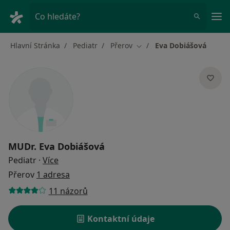
Hla
Co hledáte?
Hlavní Stránka
Pediatr
Přerov
Eva Dobiášová
Změna města
MUDr.
Eva Dobiášová
o specializacích
Pediatr
·
Více
Přerov
1 adresa
11 názorů
Kontaktní údaje