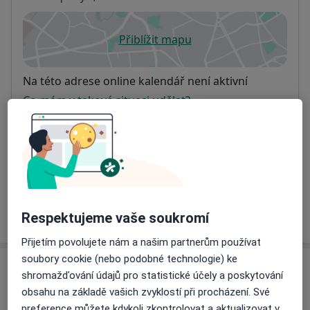
Přiblížit mapu
se otevře v nové záložce
Dostupnost
Na této adrese online kalendář není aktivní
Co mám v takové situaci udělat?
Způsoby platby (soukromé návštěvy)
Na teto adrese lékař přijímá pacienty na pojišťovnu
Detaily
Více
Respektujeme vaše soukromí
o adrese
Přijetím povolujete nám a našim partnerům používat
soubory cookie (nebo podobné technologie) ke
Názory
shromažďování údajů pro statistické účely a poskytování
obsahu na základě vašich zvyklostí při procházení. Své
Přidejte svůj názor
preference můžete kdykoli zkontrolovat a aktualizovat v