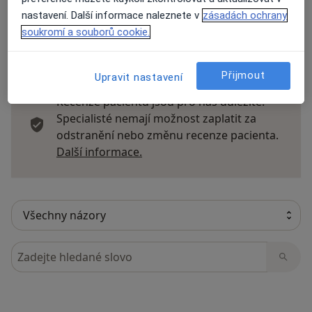
nastavení. Další informace naleznete v
zásadách ochrany
soukromí a souborů cookie.
11 názorů
Přijmout
Upravit nastavení
Recenze pacientů jsou pro nás důležité.
Specialisté nemají možnost zaplatit za
odstranění nebo změnu recenze pacienta.
Další informace o názorech
Další informace.
Hledejte v názorech