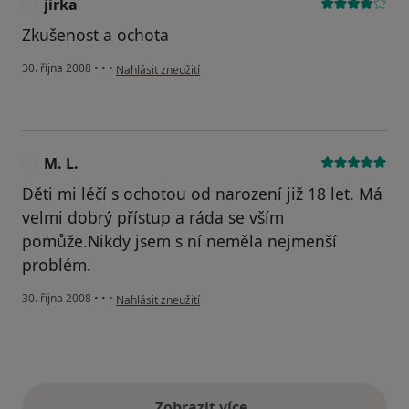
jirka
J
Zkušenost a ochota
podle názoru uživatele jirka
30. října 2008
•
•
•
Nahlásit zneužití
M. L.
M
Děti mi léčí s ochotou od narození již 18 let. Má
velmi dobrý přístup a ráda se vším
pomůže.Nikdy jsem s ní neměla nejmenší
problém.
podle názoru uživatele M. L.
30. října 2008
•
•
•
Nahlásit zneužití
Zobrazit více