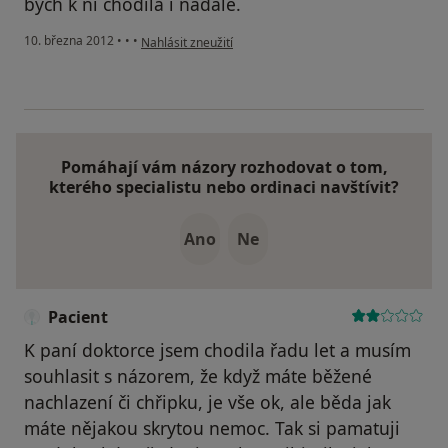
bych k ní chodila i nadále.
podle názoru uživatele Váš účet byl odstraněn
10. března 2012
•
•
•
Nahlásit zneužití
Pomáhají vám názory rozhodovat o tom,
kterého specialistu nebo ordinaci navštívit?
Ano
Ne
Pacient
K paní doktorce jsem chodila řadu let a musím
souhlasit s názorem, že když máte běžené
nachlazení či chřipku, je vše ok, ale běda jak
máte nějakou skrytou nemoc. Tak si pamatuji