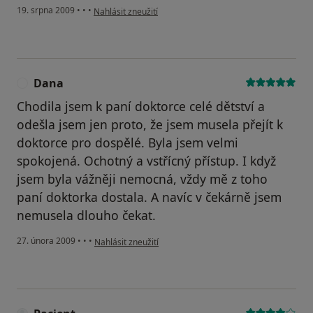
podle názoru uživatele Váš účet byl odstraněn
19. srpna 2009
•
•
•
Nahlásit zneužití
Dana
D
Chodila jsem k paní doktorce celé dětství a
odešla jsem jen proto, že jsem musela přejít k
doktorce pro dospělé. Byla jsem velmi
spokojená. Ochotný a vstřícný přístup. I když
jsem byla vážněji nemocná, vždy mě z toho
paní doktorka dostala. A navíc v čekárně jsem
nemusela dlouho čekat.
podle názoru uživatele Dana
27. února 2009
•
•
•
Nahlásit zneužití