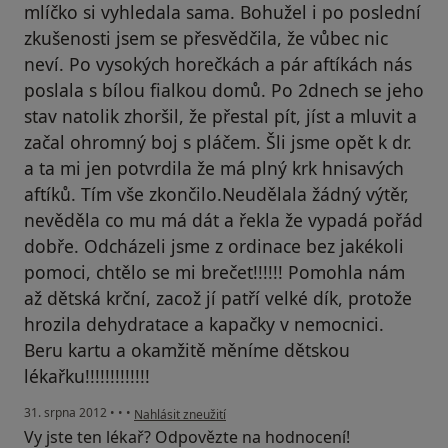
mlíčko si vyhledala sama. Bohužel i po poslední
zkušenosti jsem se přesvědčila, že vůbec nic
neví. Po vysokých horečkách a pár aftíkách nás
poslala s bílou fialkou domů. Po 2dnech se jeho
stav natolik zhoršil, že přestal pít, jíst a mluvit a
začal ohromný boj s pláčem. Šli jsme opět k dr.
a ta mi jen potvrdila že má plný krk hnisavých
aftíků. Tím vše zkončilo.Neudělala žádný výtěr,
nevěděla co mu má dát a řekla že vypadá pořád
dobře. Odcházeli jsme z ordinace bez jakékoli
pomoci, chtělo se mi brečet!!!!!! Pomohla nám
až dětská krční, zacož jí patří velké dík, protože
hrozila dehydratace a kapačky v nemocnici.
Beru kartu a okamžitě měníme dětskou
lékařku!!!!!!!!!!!!!
podle názoru uživatele Váš účet byl odstraněn
31. srpna 2012
•
•
•
Nahlásit zneužití
Vy jste ten lékař? Odpovězte na hodnocení!