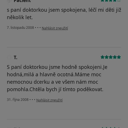
Pacient
s paní doktorkou jsem spokojena, léčí mi děti již
několik let.
podle názoru uživatele Pacient
7. listopadu 2008
•
•
•
Nahlásit zneužití
T.
T
S paní doktorkou jsme hodně spokojeni.Je
hodná,milá a hlavně ocotná.Máme moc
nemocnou dcerku a ve všem nám moc
pomohla.Chtěla bych jí tímto poděkovat.
podle názoru uživatele T.
31. října 2008
•
•
•
Nahlásit zneužití