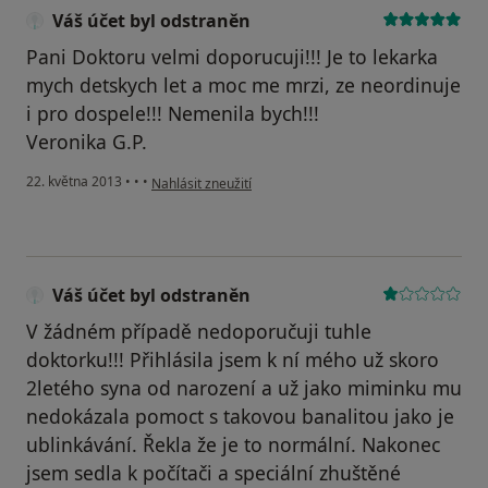
Váš účet byl odstraněn
Pani Doktoru velmi doporucuji!!! Je to lekarka
mych detskych let a moc me mrzi, ze neordinuje
i pro dospele!!! Nemenila bych!!!
Veronika G.P.
podle názoru uživatele Váš účet byl odstraněn
22. května 2013
•
•
•
Nahlásit zneužití
Váš účet byl odstraněn
V žádném případě nedoporučuji tuhle
doktorku!!! Přihlásila jsem k ní mého už skoro
2letého syna od narození a už jako miminku mu
nedokázala pomoct s takovou banalitou jako je
ublinkávání. Řekla že je to normální. Nakonec
jsem sedla k počítači a speciální zhuštěné