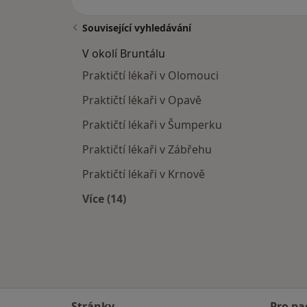
Související vyhledávání
V okolí Bruntálu
Praktičtí lékaři v Olomouci
Praktičtí lékaři v Opavě
Praktičtí lékaři v Šumperku
Praktičtí lékaři v Zábřehu
Praktičtí lékaři v Krnově
Více (14)
Více v kategorii: V okolí Bruntálu
Stránky
Pro pa