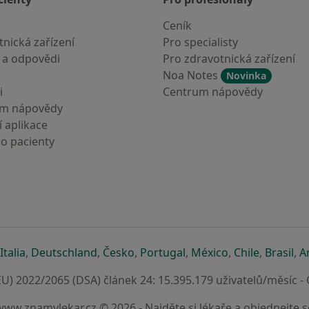
Ceník
nická zařízení
Pro specialisty
 a odpovědi
Pro zdravotnická zařízení
Noa Notes
Novinka
i
Centrum nápovědy
um nápovědy
 aplikace
ro pacienty
záložce
 v nové záložce
e otevře v nové záložce
se otevře v nové záložce
se otevře v nové záložce
se otevře v nové záložce
se otevře v nové záložc
se otevře v nov
se otevře
se 
Italia
,
Deutschland
,
Česko
,
Portugal
,
México
,
Chile
,
Brasil
,
A
U) 2022/2065 (DSA) článek 24: 15.395.179 uživatelů/měsíc -
www.znamylekar.cz © 2026 - Najděte si lékaře a objednejte s