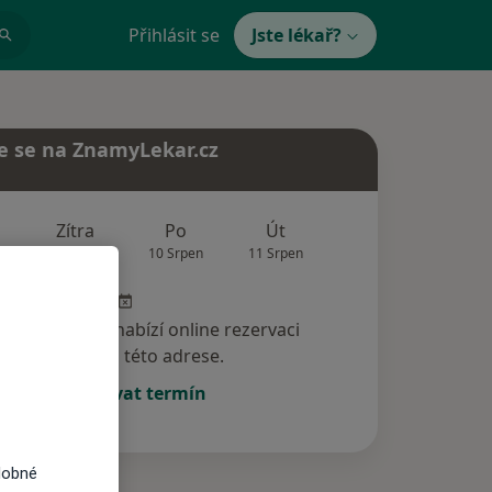
Přihlásit se
Jste lékař?
e se na ZnamyLekar.cz
Zítra
Po
Út
St
Čt
9 Srpen
10 Srpen
11 Srpen
12 Srpen
13 Srp
specialista nenabízí online rezervaci
termínu na této adrese.
Rezervovat termín
dobné