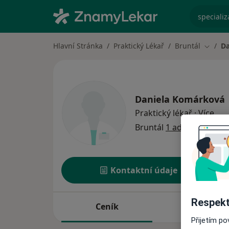
specializ
Hlavní Stránka
Praktický Lékař
Bruntál
Da
Změna 
Daniela Komárková
o sp
Praktický lékař
·
Více
Bruntál
1 adresa
Kontaktní údaje
Respekt
Ceník
Adresy
Přijetím p