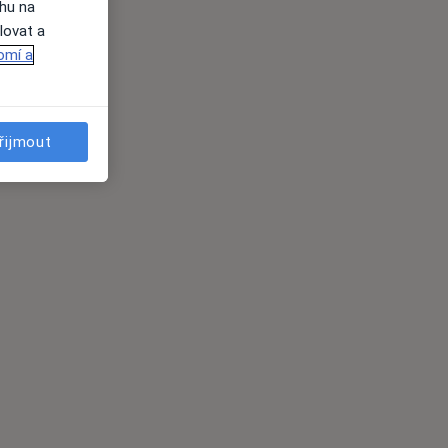
ahu na
lovat a
omí a
řijmout