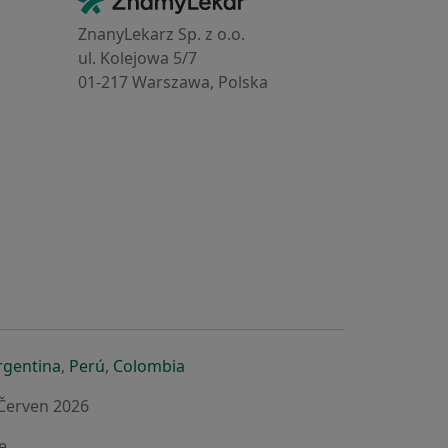
Kontakt
ZnanyLekarz Sp. z o.o.
ul. Kolejowa 5/7
01-217 Warszawa, Polska
e
é záložce
 v nové záložce
otevře v nové záložce
se otevře v nové záložce
se otevře v nové záložce
se otevře v nové záložce
rgentina
,
Perú
,
Colombia
 Červen 2026
e