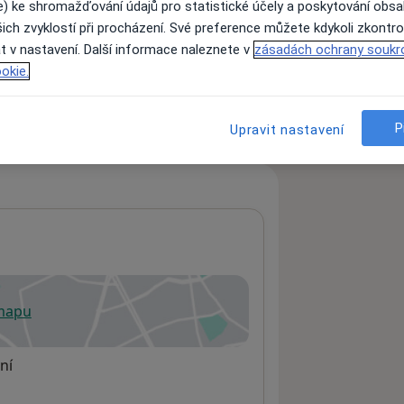
e) ke shromažďování údajů pro statistické účely a poskytování obs
ich zvyklostí při procházení. Své preference můžete kdykoli zkontro
t v nastavení. Další informace naleznete v
zásadách ochrany soukr
ách nejsou k dispozici
okie.
ádné informace o svých službách.
P
Upravit nastavení
 mapu
 otevře v nové záložce
ní