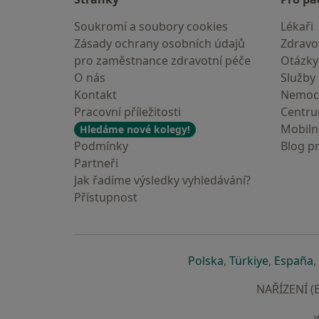
Soukromí a soubory cookies
Lékaři
Zásady ochrany osobních údajů
Zdravot
pro zaměstnance zdravotní péče
Otázky
O nás
Služby
Kontakt
Nemoc
Pracovní příležitosti
Centr
Mobilní
Hledáme nové kolegy!
Podmínky
Blog p
Partneři
Jak řadíme výsledky vyhledávání?
Přístupnost
se otevře v nové 
se otevře
s
Polska
,
Türkiye
,
España
,
NAŘÍZENÍ (E