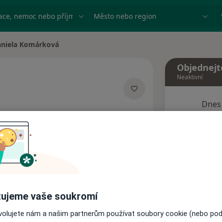
ace, nemoc nebo příjmení
Město nebo region
niela Komárková
města
Objednejt
Neaktivní
Dnes
ecializacích
8 Srpen
Tento 
Rezervovat termín
ujeme vaše soukromí
Názory pacientů
ovolujete nám a našim partnerům používat soubory cookie (nebo po