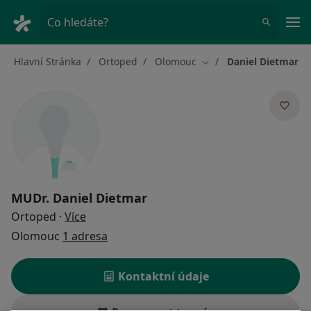
Hla
Co hledáte?
Hlavní Stránka
Ortoped
Olomouc
Daniel Dietmar
Změna města
MUDr.
Daniel Dietmar
o specializacích
Ortoped
·
Více
Olomouc
1 adresa
Kontaktní údaje