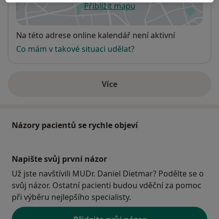
Přiblížit mapu
se otevře v nové záložce
Dostupnost
Na této adrese online kalendář není aktivní
Co mám v takové situaci udělat?
Více
o adrese
Názory pacientů se rychle objeví
Napište svůj první názor
Už jste navštívili MUDr. Daniel Dietmar? Podělte se o
svůj názor. Ostatní pacienti budou vděční za pomoc
při výběru nejlepšího specialisty.