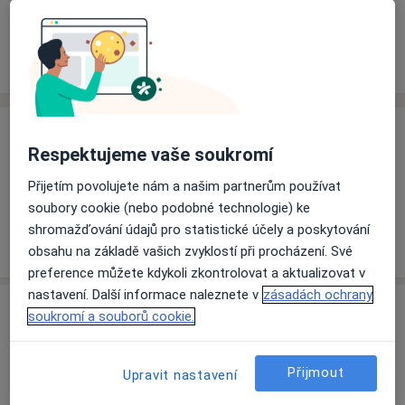
Rezervovat termín
Ceník
Adresy
Názory pacientů
Ceník
Respektujeme vaše soukromí
Informace o službách a cenách nejsou k dispozici
Přijetím povolujete nám a našim partnerům používat
Tento specialista ještě nepřidával žádné informace o
soubory cookie (nebo podobné technologie) ke
svých službách.
shromažďování údajů pro statistické účely a poskytování
obsahu na základě vašich zvyklostí při procházení. Své
preference můžete kdykoli zkontrolovat a aktualizovat v
nastavení. Další informace naleznete v
zásadách ochrany
Adresa
soukromí a souborů cookie.
Vojenská nemocnice,
Olomouc
Přijmout
Upravit nastavení