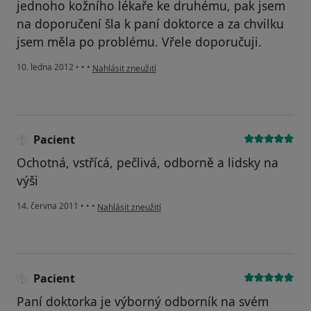
jednoho kožního lékaře ke druhému, pak jsem
na doporučení šla k paní doktorce a za chvilku
jsem měla po problému. Vřele doporučuji.
podle názoru uživatele Váš účet byl odstraněn
10. ledna 2012
•
•
•
Nahlásit zneužití
Pacient
Ochotná, vstřícá, pečlivá, odborně a lidsky na
výši
podle názoru uživatele Pacient
14. června 2011
•
•
•
Nahlásit zneužití
Pacient
Paní doktorka je výborný odborník na svém