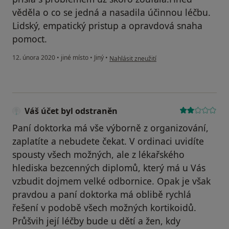
věděla o co se jedná a nasadila účinnou léčbu.
Lidský, empatický pristup a opravdová snaha
pomoct.
podle názoru uživatele -
12. února 2020
•
jiné místo
•
Jiný
•
Nahlásit zneužití
Váš účet byl odstraněn
Paní doktorka má vše výborně z organizování,
zaplatíte a nebudete čekat. V ordinaci uvidíte
spousty všech možných, ale z lékařského
hlediska bezcenných diplomů, který má u Vás
vzbudit dojmem velké odbornice. Opak je však
pravdou a paní doktorka má oblibě rychlá
řešení v podobě všech možných kortikoidů.
Průšvih její léčby bude u dětí a žen, kdy