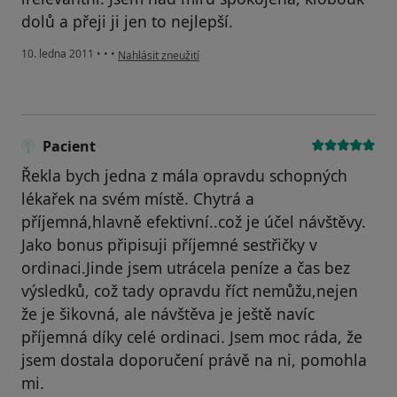
dolů a přeji ji jen to nejlepší.
podle názoru uživatele Pacient
10. ledna 2011
•
•
•
Nahlásit zneužití
Pacient
Řekla bych jedna z mála opravdu schopných
lékařek na svém místě. Chytrá a
příjemná,hlavně efektivní..což je účel návštěvy.
Jako bonus připisuji příjemné sestřičky v
ordinaci.Jinde jsem utrácela peníze a čas bez
výsledků, což tady opravdu říct nemůžu,nejen
že je šikovná, ale návštěva je ještě navíc
příjemná díky celé ordinaci. Jsem moc ráda, že
jsem dostala doporučení právě na ni, pomohla
mi.