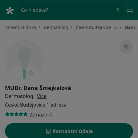
Hla
Co hledáte?
Hlavní Stránka
Dermatolog
České Budějovice
Dana 
Změna měs
MUDr.
Dana Šmejkalová
o specializacích
Dermatolog
·
Více
České Budějovice
1 adresa
22 názorů
Kontaktní údaje