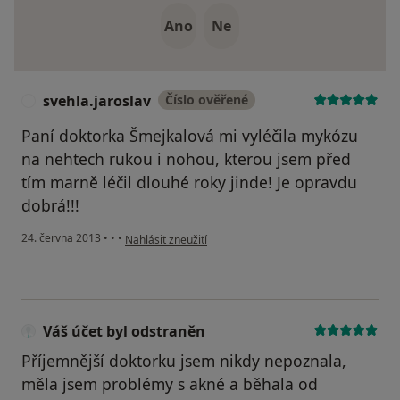
Ano
Ne
svehla.jaroslav
Číslo ověřené
S
Paní doktorka Šmejkalová mi vyléčila mykózu
na nehtech rukou i nohou, kterou jsem před
tím marně léčil dlouhé roky jinde! Je opravdu
dobrá!!!
podle názoru uživatele svehla.jaroslav
24. června 2013
•
•
•
Nahlásit zneužití
Váš účet byl odstraněn
Příjemnější doktorku jsem nikdy nepoznala,
měla jsem problémy s akné a běhala od