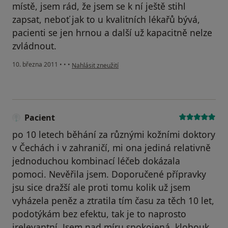
místě, jsem rád, že jsem se k ní ještě stihl
zapsat, neboť jak to u kvalitních lékařů bývá,
pacienti se jen hrnou a další už kapacitně nelze
zvládnout.
podle názoru uživatele Pacient
10. března 2011
•
•
•
Nahlásit zneužití
Pacient
po 10 letech běhání za různými kožními doktory
v Čechách i v zahraničí, mi ona jediná relativně
jednoduchou kombinací léčeb dokázala
pomoci. Nevěřila jsem. Doporučené přípravky
jsu sice dražší ale proti tomu kolik už jsem
vyházela peněz a ztratila tím času za těch 10 let,
podotýkám bez efektu, tak je to naprosto
irelevantní. Jsem nad míru spokojená, klobouk