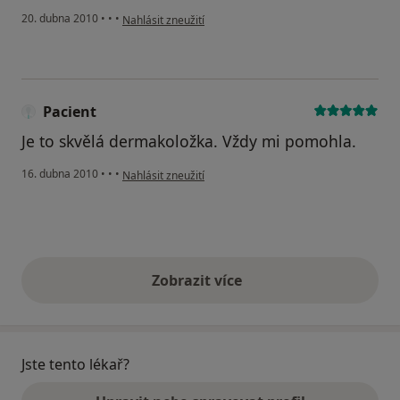
podle názoru uživatele Pacient
20. dubna 2010
•
•
•
Nahlásit zneužití
Pacient
Je to skvělá dermakoložka. Vždy mi pomohla.
podle názoru uživatele Pacient
16. dubna 2010
•
•
•
Nahlásit zneužití
Zobrazit více
výše uvedené názory
Jste tento lékař?