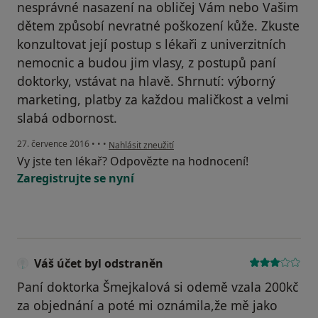
nesprávné nasazení na obličej Vám nebo Vašim
dětem způsobí nevratné poškození kůže. Zkuste
konzultovat její postup s lékaři z univerzitních
nemocnic a budou jim vlasy, z postupů paní
doktorky, vstávat na hlavě. Shrnutí: výborný
marketing, platby za každou maličkost a velmi
slabá odbornost.
podle názoru uživatele Váš účet byl odstraněn
27. července 2016
•
•
•
Nahlásit zneužití
Vy jste ten lékař? Odpovězte na hodnocení!
Zaregistrujte se nyní
Váš účet byl odstraněn
Paní doktorka Šmejkalová si odemě vzala 200kč
za objednání a poté mi oznámila,že mě jako