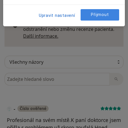
Přijmout
Recenze pacientů jsou pro nás důležité.
Upravit nastavení
Specialisté nemají možnost zaplatit za
odstranění nebo změnu recenze pacienta.
Další informace o názorech
Další informace.
Hledejte v názorech
-
Číslo ověřené
Profesionál na svém místě.K paní doktorce jsem
přišla s problémem už skoro zoufalá.Hned