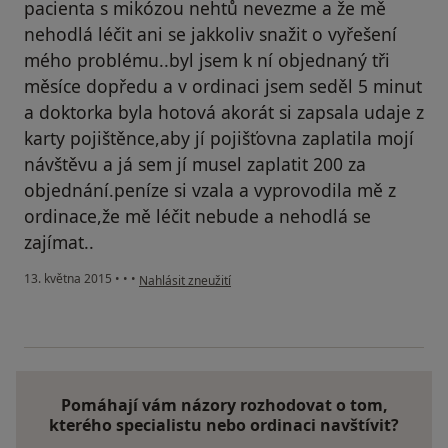
pacienta s mikózou nehtů nevezme a že mě
nehodlá léčit ani se jakkoliv snažit o vyřešení
mého problému..byl jsem k ní objednaný tři
měsíce dopředu a v ordinaci jsem seděl 5 minut
a doktorka byla hotová akorát si zapsala udaje z
karty pojištěnce,aby jí pojišťovna zaplatila mojí
návštěvu a já sem jí musel zaplatit 200 za
objednání.peníze si vzala a vyprovodila mě z
ordinace,že mě léčit nebude a nehodlá se
zajímat..
podle názoru uživatele Váš účet byl odstraněn
13. května 2015
•
•
•
Nahlásit zneužití
Pomáhají vám názory rozhodovat o tom,
kterého specialistu nebo ordinaci navštívit?