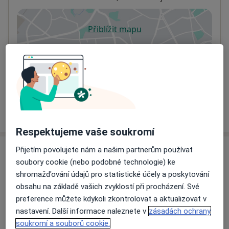
Přiblížit mapu
se otevře v nové záložce
Dostupnost
Na této adrese online kalendář není aktivní
Co mám v takové situaci udělat?
Více
o adrese
Respektujeme vaše soukromí
Přijetím povolujete nám a našim partnerům používat
Názory
soubory cookie (nebo podobné technologie) ke
shromažďování údajů pro statistické účely a poskytování
Přidejte svůj názor
obsahu na základě vašich zvyklostí při procházení. Své
preference můžete kdykoli zkontrolovat a aktualizovat v
nastavení. Další informace naleznete v
zásadách ochrany
22 názorů
soukromí a souborů cookie.