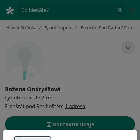
Hla
Co hledáte?
Hlavní Stránka
Fyzioterapeut
Frenštát Pod Radhoštěm
Zm
Božena Ondryášová
o specializacích
Fyzioterapeut
·
Více
Frenštát pod Radhoštěm
1 adresa
Kontaktní údaje