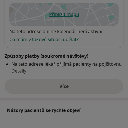
Přiblížit mapu
se otevře v nové záložce
Dostupnost
Na této adrese online kalendář není aktivní
Co mám v takové situaci udělat?
Způsoby platby (soukromé návštěvy)
Na teto adrese lékař přijímá pacienty na pojišťovnu
Detaily
Více
o adrese
Názory pacientů se rychle objeví