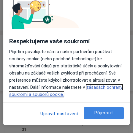
Rezervovat termín
Ceník
Adresy
Názory pacientů
Respektujeme vaše soukromí
Ceník
Přijetím povolujete nám a našim partnerům používat
Informace o službách a cenách nejsou k dispozici
soubory cookie (nebo podobné technologie) ke
Tento specialista ještě nepřidával žádné informace o
shromažďování údajů pro statistické účely a poskytování
svých službách.
obsahu na základě vašich zvyklostí při procházení. Své
preference můžete kdykoli zkontrolovat a aktualizovat v
nastavení. Další informace naleznete v
zásadách ochrany
soukromí a souborů cookie.
Adresa
Přijmout
Upravit nastavení
Rehabilitace Revita
Martinská čtvrť 1152,
Frenštát pod Radhoštěm
744
01