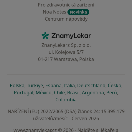
Pro zdravotnická zařízení
Noa Notes
Novinka
Centrum nápovědy
Kontakt
ZnamyLekar - Hlavní stránka
ZnanyLekarz Sp. z o.o.
ul. Kolejowa 5/7
01-217 Warszawa, Polska
se otevře v nové záložce
se otevře v nové záložce
se otevře v nové záložce
se otevře v nové záložce
se otevře v 
se o
Polska
,
Türkiye
,
España
,
Italia
,
Deutschland
,
Česko
,
se otevře v nové záložce
se otevře v nové záložce
se otevře v nové záložce
se otevře v nové záložc
se otevře v 
se ote
Portugal
,
México
,
Chile
,
Brasil
,
Argentina
,
Perú
,
se otevře v nové záložce
Colombia
NAŘÍZENÍ (EU) 2022/2065 (DSA) článek 24: 15.395.179
uživatelů/měsíc - Červen 2026
www.znamylekar.cz © 2026 - Najděte si lékaře a