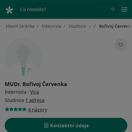
Hla
Co hledáte?
Hlavní Stránka
Internista
Studnice
Bořivoj Červenk
Změna města
MUDr.
Bořivoj Červenka
o specializacích
Internista
·
Více
Studnice
1 adresa
4 názory
Kontaktní údaje