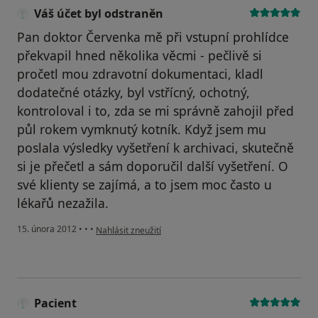
Váš účet byl odstraněn
Pan doktor Červenka mě při vstupní prohlídce
překvapil hned několika věcmi - pečlivě si
pročetl mou zdravotní dokumentaci, kladl
dodatečné otázky, byl vstřícný, ochotný,
kontroloval i to, zda se mi správně zahojil před
půl rokem vymknutý kotník. Když jsem mu
poslala výsledky vyšetření k archivaci, skutečně
si je přečetl a sám doporučil další vyšetření. O
své klienty se zajímá, a to jsem moc často u
lékařů nezažila.
podle názoru uživatele Váš účet byl odstraněn
15. února 2012
•
•
•
Nahlásit zneužití
Pacient