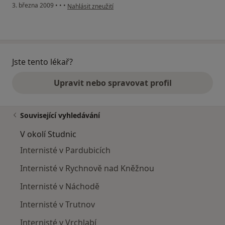
podle názoru uživatele Stanislav Faltus
3. března 2009
•
•
•
Nahlásit zneužití
Jste tento lékař?
Upravit nebo spravovat profil
Související vyhledávání
V okolí Studnic
Internisté v Pardubicích
Internisté v Rychnově nad Kněžnou
Internisté v Náchodě
Internisté v Trutnov
Internisté v Vrchlabí