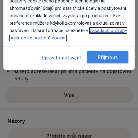
soubory cookie (nebo podobné technologie) ke
shromažďování údajů pro statistické účely a poskytování
obsahu na základě vašich zvyklostí při procházení. Své
Přiblížit mapu
se otevře v nové záložce
preference můžete kdykoli zkontrolovat a aktualizovat v
nastavení. Další informace naleznete v
zásadách ochrany
Dostupnost
Na této adrese online kalendář není aktivní
soukromí a souborů cookie.
Co mám v takové situaci udělat?
Přijmout
Upravit nastavení
Způsoby platby (soukromé návštěvy)
Na teto adrese lékař přijímá pacienty na pojišťovnu
Detaily
Více
o adrese
Názory
Přidejte svůj názor