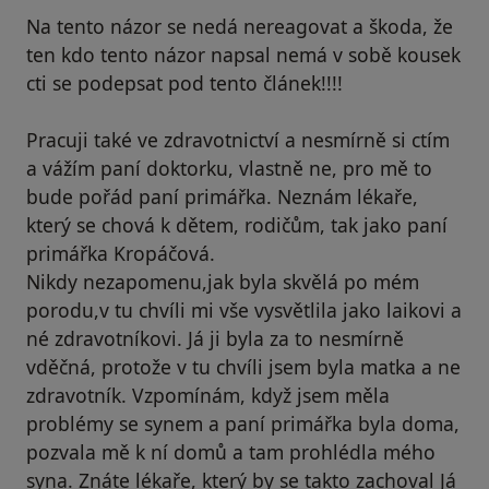
Na tento názor se nedá nereagovat a škoda, že
ten kdo tento názor napsal nemá v sobě kousek
cti se podepsat pod tento článek!!!!
Pracuji také ve zdravotnictví a nesmírně si ctím
a vážím paní doktorku, vlastně ne, pro mě to
bude pořád paní primářka. Neznám lékaře,
který se chová k dětem, rodičům, tak jako paní
primářka Kropáčová.
Nikdy nezapomenu,jak byla skvělá po mém
porodu,v tu chvíli mi vše vysvětlila jako laikovi a
né zdravotníkovi. Já ji byla za to nesmírně
vděčná, protože v tu chvíli jsem byla matka a ne
zdravotník. Vzpomínám, když jsem měla
problémy se synem a paní primářka byla doma,
pozvala mě k ní domů a tam prohlédla mého
syna. Znáte lékaře, který by se takto zachoval Já