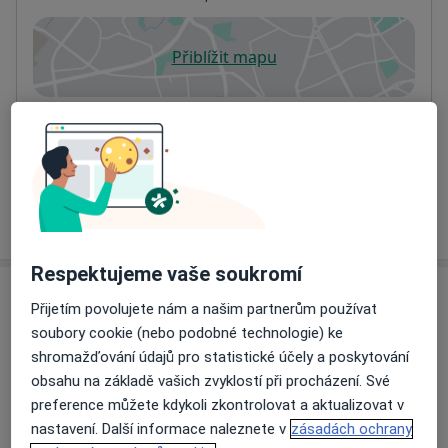
Přiblížit mapu
se otevře v nové záložce
Dostupnost
Na této adrese online kalendář není aktivní
Co mám v takové situaci udělat?
Více
o adrese
Respektujeme vaše soukromí
Názory
Přijetím povolujete nám a našim partnerům používat
soubory cookie (nebo podobné technologie) ke
Přidejte svůj názor
shromažďování údajů pro statistické účely a poskytování
obsahu na základě vašich zvyklostí při procházení. Své
preference můžete kdykoli zkontrolovat a aktualizovat v
nastavení. Další informace naleznete v
zásadách ochrany
27 názorů