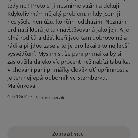
tedy ne ! Proto si ji nesmírně vážím a děkuji.
Kdykoliv mám nějaký problém, nikdy jsem ji
neslyšela nemůžu, končím, odcházím. Neznám
ordinaci která je tak navštěvovaná jako její. A je
plná rodičů a dětí, kteří jsou tam dobrovolně a
rádi a přijdou zase a to je pro lékaře to nejlepší
vysvědčení. Myslím si, že paní primářka by si
zasloužila daleko víc procent než nabízí tabulka.
V chování paní primářky člověk cítí upřímnost a
je ten nejlepší odborník ve Šternberku.
Malénková
podle názoru uživatele Pacient
9. září 2010
•
•
•
Nahlásit zneužití
Zobrazit více
výše uvedené názory