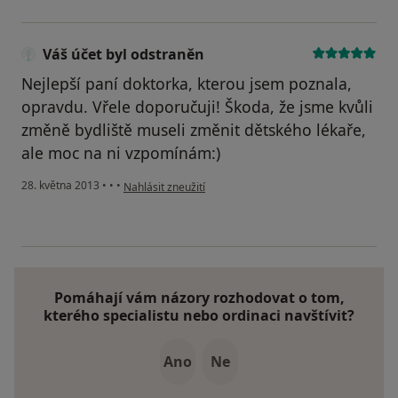
Váš účet byl odstraněn
Nejlepší paní doktorka, kterou jsem poznala,
opravdu. Vřele doporučuji! Škoda, že jsme kvůli
změně bydliště museli změnit dětského lékaře,
ale moc na ni vzpomínám:)
podle názoru uživatele Váš účet byl odstraněn
28. května 2013
•
•
•
Nahlásit zneužití
Pomáhají vám názory rozhodovat o tom,
kterého specialistu nebo ordinaci navštívit?
Ano
Ne