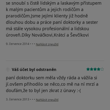
se snoubí s čistě lidským a laskavým přístupem
k malým pacientům a jejich rodičům a
prarodičům.Jsme jejími klienty již hodně
dlouhou dobu a práce paní doktorky a sester
má stále vysokou profesionální a lidskou
úroveň.Díky Nováčkovi,Krátcí a Ševčíkovi
podle názoru uživatele Váš účet byl odstraněn
9. července 2014
•
•
•
Nahlásit zneužití
Váš účet byl odstraněn
paní doktorku sem měla vždy ráda a vážila si
jí.ovšem přihodilo se něco,co mě na ní mrzí a
doufám,že to byl jen zkrat z únavy :-(
podle názoru uživatele Váš účet byl odstraněn
3. července 2013
•
•
•
Nahlásit zneužití