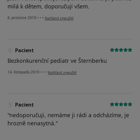
milá k dětem, doporučuji všem.
podle názoru uživatele Pacient
6. prosince 2010
•
•
•
Nahlásit zneužití
Pacient
Bezkonkurenční pediatr ve Šternberku
podle názoru uživatele Pacient
14. listopadu 2010
•
•
•
Nahlásit zneužití
Pacient
"nedoporučuji, nemáme ji rádi a odcházíme, je
hrozně nenasytná."