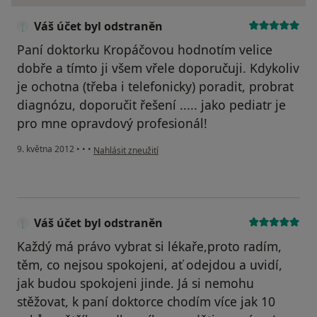
Váš účet byl odstraněn
Paní doktorku Kropáčovou hodnotím velice
dobře a tímto ji všem vřele doporučuji. Kdykoliv
je ochotna (třeba i telefonicky) poradit, probrat
diagnózu, doporučit řešení ..... jako pediatr je
pro mne opravdový profesionál!
podle názoru uživatele Váš účet byl odstraněn
9. května 2012
•
•
•
Nahlásit zneužití
Váš účet byl odstraněn
Každý má právo vybrat si lékaře,proto radím,
těm, co nejsou spokojeni, ať odejdou a uvidí,
jak budou spokojeni jinde. Já si nemohu
stěžovat, k paní doktorce chodím více jak 10