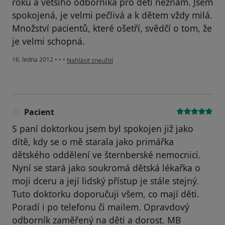
roků a většího odborníka pro děti neznám. Jsem
spokojená, je velmi pečlivá a k dětem vždy milá.
Množství pacientů, které ošetří, svědčí o tom, že
je velmi schopná.
podle názoru uživatele Váš účet byl odstraněn
16. ledna 2012
•
•
•
Nahlásit zneužití
Pacient
S paní doktorkou jsem byl spokojen již jako
dítě, kdy se o mě starala jako primářka
dětského oddělení ve šternberské nemocnici.
Nyní se stará jako soukromá dětská lékařka o
moji dceru a její lidský přístup je stále stejný.
Tuto doktorku doporučuji všem, co mají děti.
Poradí i po telefonu či mailem. Opravdový
odborník zaměřený na děti a dorost. MB