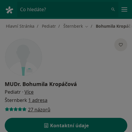
Hla
Co hledáte?
Hlavní Stránka
Pediatr
Šternberk
Bohumila Kropáč
Změna města
MUDr.
Bohumila Kropáčová
o specializacích
Pediatr
·
Více
Šternberk
1 adresa
27 názorů
Kontaktní údaje