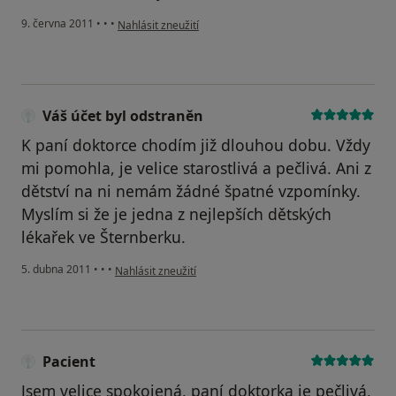
podle názoru uživatele Pacient
9. června 2011
•
•
•
Nahlásit zneužití
Váš účet byl odstraněn
K paní doktorce chodím již dlouhou dobu. Vždy
mi pomohla, je velice starostlivá a pečlivá. Ani z
dětství na ni nemám žádné špatné vzpomínky.
Myslím si že je jedna z nejlepších dětských
lékařek ve Šternberku.
podle názoru uživatele Váš účet byl odstraněn
5. dubna 2011
•
•
•
Nahlásit zneužití
Pacient
Jsem velice spokojená, paní doktorka je pečlivá,