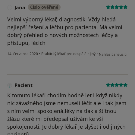
Jana
Číslo ověřené
J
Velmi výborný lékař, diagnostik. Vždy hledá
nejlepší řešení a léčbu pro pacienta. Má velmi
dobrý přehled o nových možnostech léčby a
přístupu, lécích
podle názoru uživatel
14. července 2020
•
Praktický lékař pro dospělé
•
Jiný
•
Nahlásit zneužití
Pacient
K tomuto lékaři chodím hodně let i když nikdy
nic závažného jsme nemuseli léčit ale i tak jsem
s ním velmi spokojená.léky na tlak a štítnou
žlázu které mi předepsal užívám ke vší
spokojenosti. Je dobrý lékař je slyšet i od jiných
pacientů.