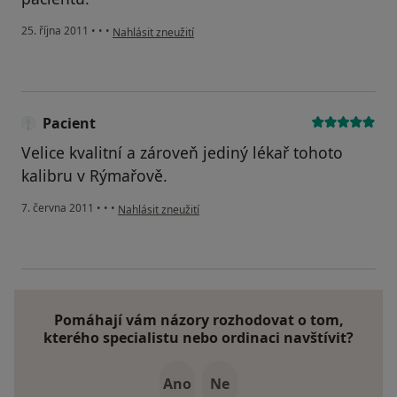
podle názoru uživatele Pacient
25. října 2011
•
•
•
Nahlásit zneužití
Pacient
Velice kvalitní a zároveň jediný lékař tohoto
kalibru v Rýmařově.
podle názoru uživatele Pacient
7. června 2011
•
•
•
Nahlásit zneužití
Pomáhají vám názory rozhodovat o tom,
kterého specialistu nebo ordinaci navštívit?
Ano
Ne