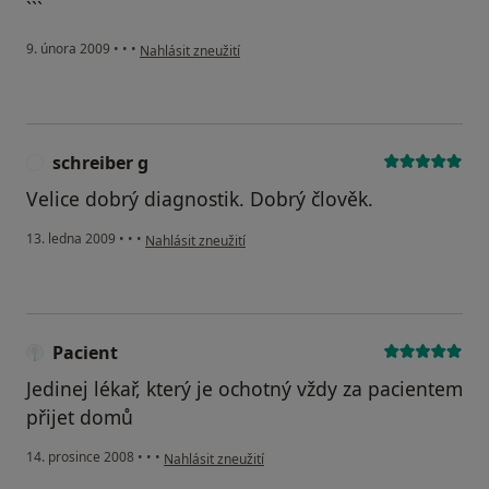
```
podle názoru uživatele Pacient
9. února 2009
•
•
•
Nahlásit zneužití
schreiber g
S
Velice dobrý diagnostik. Dobrý člověk.
podle názoru uživatele schreiber g
13. ledna 2009
•
•
•
Nahlásit zneužití
Pacient
Jedinej lékař, který je ochotný vždy za pacientem
přijet domů
podle názoru uživatele Pacient
14. prosince 2008
•
•
•
Nahlásit zneužití