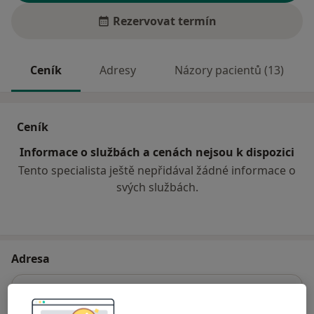
Rezervovat termín
Ceník
Adresy
Názory pacientů (13)
Ceník
Informace o službách a cenách nejsou k dispozici
Tento specialista ještě nepřidával žádné informace o
svých službách.
Adresa
Praktický lékař pro dospělé
Pivovarská 11,
Rýmařov
79501