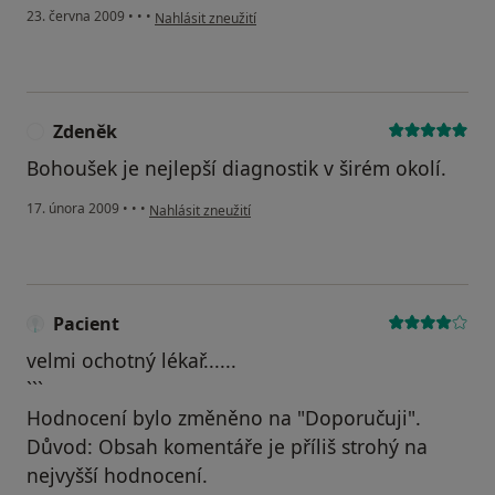
podle názoru uživatele m.m
23. června 2009
•
•
•
Nahlásit zneužití
Zdeněk
Z
Bohoušek je nejlepší diagnostik v širém okolí.
podle názoru uživatele Zdeněk
17. února 2009
•
•
•
Nahlásit zneužití
Pacient
velmi ochotný lékař......
```
Hodnocení bylo změněno na "Doporučuji".
Důvod: Obsah komentáře je příliš strohý na
nejvyšší hodnocení.