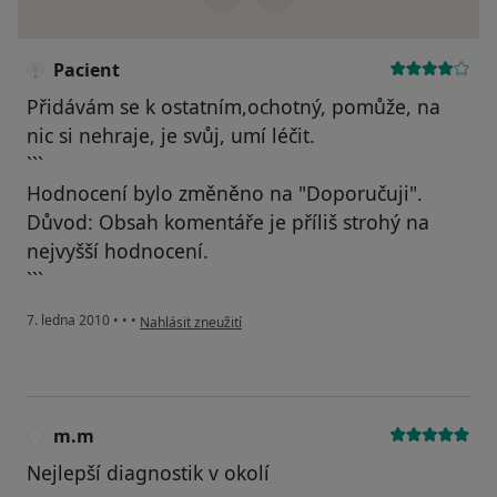
Pacient
Přidávám se k ostatním,ochotný, pomůže, na
nic si nehraje, je svůj, umí léčit.
```
Hodnocení bylo změněno na "Doporučuji".
Důvod: Obsah komentáře je příliš strohý na
nejvyšší hodnocení.
```
podle názoru uživatele Pacient
7. ledna 2010
•
•
•
Nahlásit zneužití
m.m
M
Nejlepší diagnostik v okolí