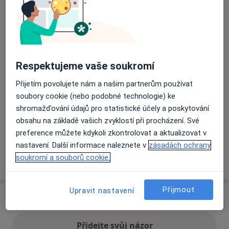
Přiblížit mapu
se otevře v nové záložce
Dostupnost
Na této adrese online kalendář není aktivní
Respektujeme vaše soukromí
Co mám v takové situaci udělat?
Přijetím povolujete nám a našim partnerům používat
soubory cookie (nebo podobné technologie) ke
Způsoby platby (soukromé návštěvy)
shromažďování údajů pro statistické účely a poskytování
Na teto adrese lékař přijímá pacienty na pojišťovnu
obsahu na základě vašich zvyklostí při procházení. Své
Detaily
preference můžete kdykoli zkontrolovat a aktualizovat v
nastavení. Další informace naleznete v
zásadách ochrany
Více
soukromí a souborů cookie.
o adrese
Přijmout
Upravit nastavení
Názory
Přidejte svůj názor