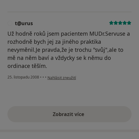
t@urus
T
Už hodně roků jsem pacientem MUDr.Servuse a
rozhodně bych jej za jiného praktika
nevyměnil.Je pravda,že je trochu "svůj",ale to
mě na něm baví a vždycky se k němu do
ordinace těším.
podle názoru uživatele t@urus
25. listopadu 2008
•
•
•
Nahlásit zneužití
Zobrazit více
výše uvedené názory