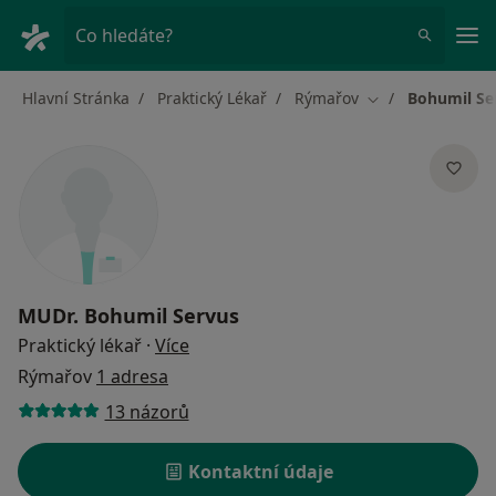
Hla
Co hledáte?
Hlavní Stránka
Praktický Lékař
Rýmařov
Bohumil Se
Změna města
MUDr.
Bohumil Servus
o specializacích
Praktický lékař
·
Více
Rýmařov
1 adresa
13 názorů
Kontaktní údaje