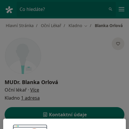
Hla
Co hledáte?
Hlavní Stránka
Oční Lékař
Kladno
Blanka Orlová
Změna města
MUDr.
Blanka Orlová
o specializacích
Oční lékař
·
Více
Kladno
1 adresa
Kontaktní údaje