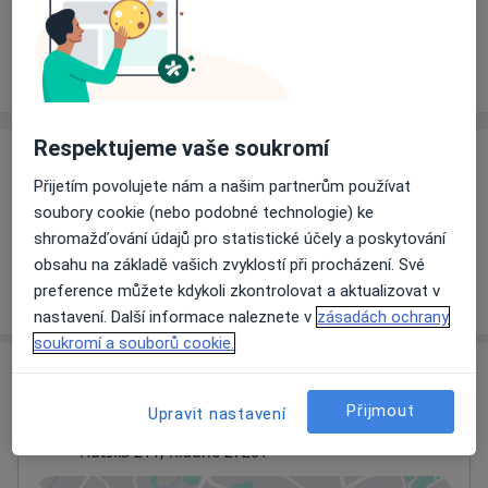
Rezervovat termín
Ceník
Adresy
Názory pacientů
Respektujeme vaše soukromí
Ceník
Přijetím povolujete nám a našim partnerům používat
Informace o službách a cenách nejsou k dispozici
soubory cookie (nebo podobné technologie) ke
Tento specialista ještě nepřidával žádné informace o
shromažďování údajů pro statistické účely a poskytování
svých službách.
obsahu na základě vašich zvyklostí při procházení. Své
preference můžete kdykoli zkontrolovat a aktualizovat v
nastavení. Další informace naleznete v
zásadách ochrany
soukromí a souborů cookie.
Adresa
Přijmout
Upravit nastavení
P-P Klinika Kladno, spol. s r.o.
Huťská 211,
Kladno
27201