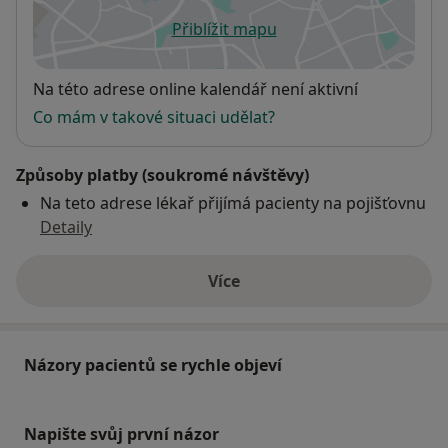
Přiblížit mapu
se otevře v nové záložce
Dostupnost
Na této adrese online kalendář není aktivní
Co mám v takové situaci udělat?
Způsoby platby (soukromé návštěvy)
Na teto adrese lékař přijímá pacienty na pojišťovnu
Detaily
Více
o adrese
Názory pacientů se rychle objeví
Napište svůj první názor