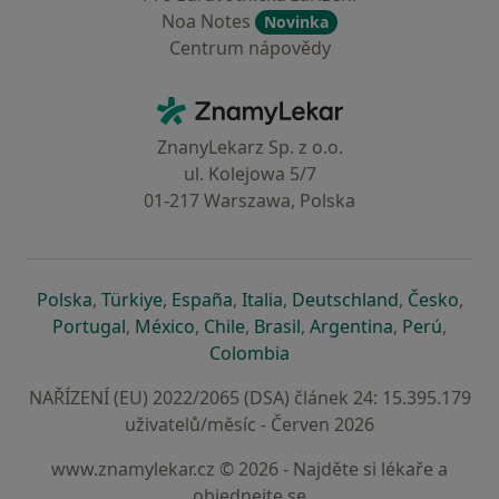
Noa Notes
Novinka
Centrum nápovědy
Kontakt
ZnamyLekar - Hlavní stránka
ZnanyLekarz Sp. z o.o.
ul. Kolejowa 5/7
01-217 Warszawa, Polska
se otevře v nové záložce
se otevře v nové záložce
se otevře v nové záložce
se otevře v nové záložce
se otevře v 
se o
Polska
,
Türkiye
,
España
,
Italia
,
Deutschland
,
Česko
,
se otevře v nové záložce
se otevře v nové záložce
se otevře v nové záložce
se otevře v nové záložc
se otevře v 
se ote
Portugal
,
México
,
Chile
,
Brasil
,
Argentina
,
Perú
,
se otevře v nové záložce
Colombia
NAŘÍZENÍ (EU) 2022/2065 (DSA) článek 24: 15.395.179
uživatelů/měsíc - Červen 2026
www.znamylekar.cz © 2026 - Najděte si lékaře a
objednejte se