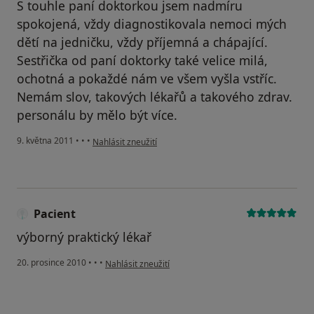
S touhle paní doktorkou jsem nadmíru
spokojená, vždy diagnostikovala nemoci mých
dětí na jedničku, vždy příjemná a chápající.
Sestřička od paní doktorky také velice milá,
ochotná a pokaždé nám ve všem vyšla vstříc.
Nemám slov, takových lékařů a takového zdrav.
personálu by mělo být více.
podle názoru uživatele Váš účet byl odstraněn
9. května 2011
•
•
•
Nahlásit zneužití
Pacient
výborný praktický lékař
podle názoru uživatele Pacient
20. prosince 2010
•
•
•
Nahlásit zneužití