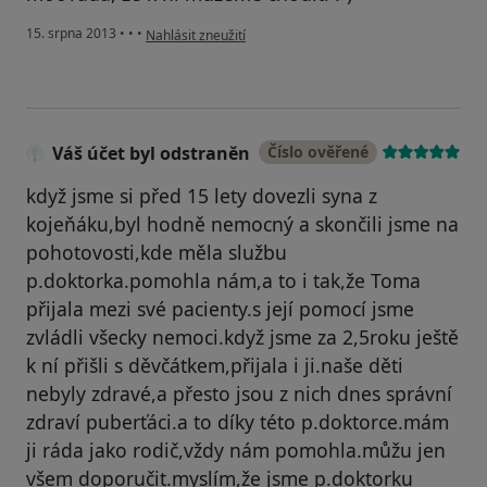
podle názoru uživatele Váš účet byl odstraněn
15. srpna 2013
•
•
•
Nahlásit zneužití
Váš účet byl odstraněn
Číslo ověřené
když jsme si před 15 lety dovezli syna z
kojeňáku,byl hodně nemocný a skončili jsme na
pohotovosti,kde měla službu
p.doktorka.pomohla nám,a to i tak,že Toma
přijala mezi své pacienty.s její pomocí jsme
zvládli všecky nemoci.když jsme za 2,5roku ještě
k ní přišli s děvčátkem,přijala i ji.naše děti
nebyly zdravé,a přesto jsou z nich dnes správní
zdraví puberťáci.a to díky této p.doktorce.mám
ji ráda jako rodič,vždy nám pomohla.můžu jen
všem doporučit.myslím,že jsme p.doktorku