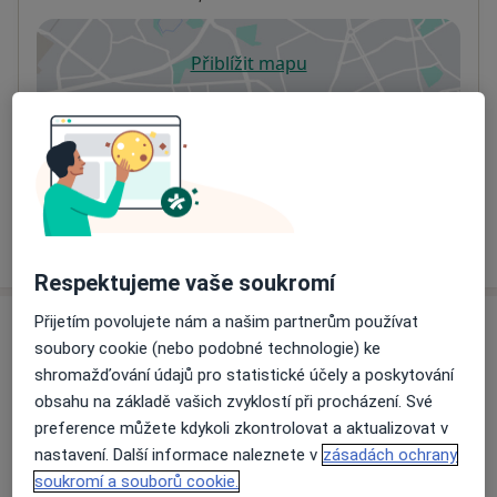
Přiblížit mapu
se otevře v nové záložce
Dostupnost
Na této adrese online kalendář není aktivní
Co mám v takové situaci udělat?
Více
o adrese
Respektujeme vaše soukromí
Přijetím povolujete nám a našim partnerům používat
Názory
soubory cookie (nebo podobné technologie) ke
shromažďování údajů pro statistické účely a poskytování
Přidejte svůj názor
obsahu na základě vašich zvyklostí při procházení. Své
preference můžete kdykoli zkontrolovat a aktualizovat v
nastavení. Další informace naleznete v
zásadách ochrany
soukromí a souborů cookie.
35 názorů