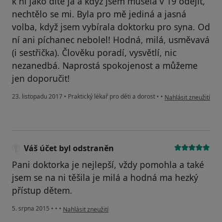
k ní jako dítě já a když jsem musela v 19 odejít,
nechtělo se mi. Byla pro mě jediná a jasná
volba, když jsem vybírala doktorku pro syna. Od
ní ani píchanec nebolel! Hodná, milá, usměvavá
(i sestřička). Člověku poradí, vysvětlí, nic
nezanedbá. Naprostá spokojenost a můžeme
jen doporučit!
podle názoru uživate
23. listopadu 2017
•
Praktický lékař pro děti a dorost
•
•
Nahlásit zneužití
Váš účet byl odstraněn
Pani doktorka je nejlepší, vždy pomohla a také
jsem se na ni těšila je milá a hodná ma hezký
přístup dětem.
podle názoru uživatele Váš účet byl odstraněn
5. srpna 2015
•
•
•
Nahlásit zneužití