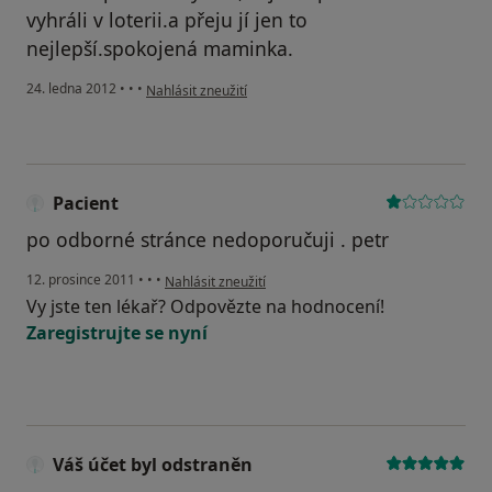
vyhráli v loterii.a přeju jí jen to
nejlepší.spokojená maminka.
podle názoru uživatele Váš účet byl odstraněn
24. ledna 2012
•
•
•
Nahlásit zneužití
Pacient
po odborné stránce nedoporučuji . petr
podle názoru uživatele Pacient
12. prosince 2011
•
•
•
Nahlásit zneužití
Vy jste ten lékař? Odpovězte na hodnocení!
Zaregistrujte se nyní
Váš účet byl odstraněn