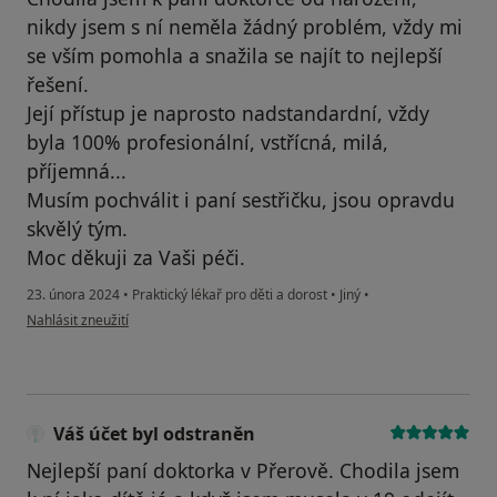
nikdy jsem s ní neměla žádný problém, vždy mi
se vším pomohla a snažila se najít to nejlepší
řešení.
Její přístup je naprosto nadstandardní, vždy
byla 100% profesionální, vstřícná, milá,
příjemná...
Musím pochválit i paní sestřičku, jsou opravdu
skvělý tým.
Moc děkuji za Vaši péči.
23. února 2024
•
Praktický lékař pro děti a dorost
•
Jiný
•
podle názoru uživatele Daniela Krčálová
Nahlásit zneužití
Váš účet byl odstraněn
Nejlepší paní doktorka v Přerově. Chodila jsem