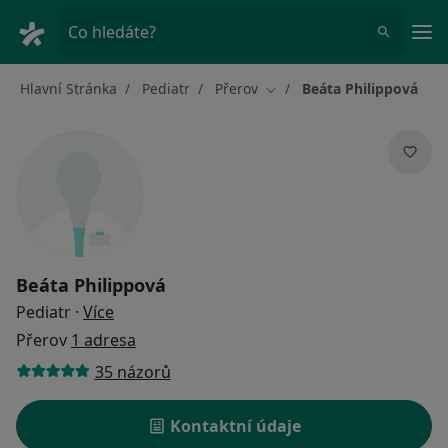
Hla
Co hledáte?
Hlavní Stránka
Pediatr
Přerov
Beáta Philippová
Změna města
Beáta Philippová
o specializacích
Pediatr
·
Více
Přerov
1 adresa
35 názorů
Kontaktní údaje