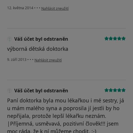
podle názoru uživatele Váš účet byl odstraněn
12. května 2014
•
•
•
Nahlásit zneužití
Váš účet byl odstraněn
výborná dětská doktorka
podle názoru uživatele Váš účet byl odstraněn
9. září 2013
•
•
•
Nahlásit zneužití
Váš účet byl odstraněn
Paní doktorka byla mou lékařkou i mé sestry, já
u mám malého syna a poprosila jí jestli by ho
nepřijala, protože lepší lékařku neznám.
|Příjemná, usměvavá, pozitivní člověk!!! jsem
moc ráda, že k ní můžeme chodit. :-)