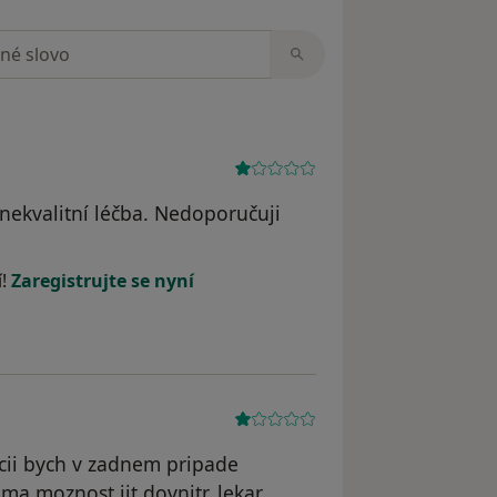
zorech
 nekvalitní léčba. Nedoporučuji
ele KM
í!
Zaregistrujte se nyní
cii bych v zadnem pripade
ma moznost jit dovnitr, lekar