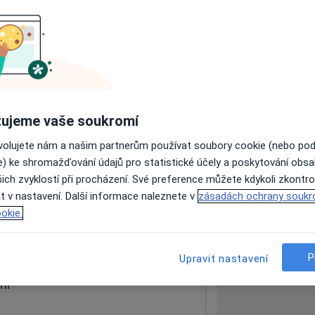
ách nejsou k dispozici
ádné informace o svých službách.
ujeme vaše soukromí
ovolujete nám a našim partnerům používat soubory cookie (nebo po
e) ke shromažďování údajů pro statistické účely a poskytování obs
ich zvyklostí při procházení. Své preference můžete kdykoli zkontro
t v nastavení. Další informace naleznete v
zásadách ochrany soukr
okie.
 mapu
 otevře v nové záložce
P
Upravit nastavení
ní