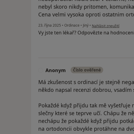
nebyl skoro nikdy pritomen, komunikac
Cena velmi vysoka oproti ostatnim ort
podle názoru uživatele R
23. října 2025
•
Ordinace
•
Jiný
•
Nahlásit zneužití
Vy jste ten lékař? Odpovězte na hodnocen
Anonym
Číslo ověřené
A
Má zkušenost s ordinací je stejně nega
někdo napsal recenzi dobrou, vsadím s
Pokaždé když přijdu tak mě vyšetřuje 
slečny které se teprve učí. Chápu že ně
nechápu že pokaždé když přijdu potká
na ortodoncii obvykle protáhne na dv