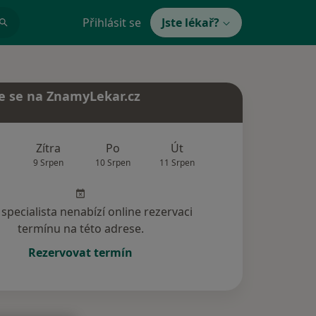
Přihlásit se
Jste lékař?
e se na ZnamyLekar.cz
Zítra
Po
Út
St
Čt
9 Srpen
10 Srpen
11 Srpen
12 Srpen
13 Srp
specialista nenabízí online rezervaci
termínu na této adrese.
Rezervovat termín