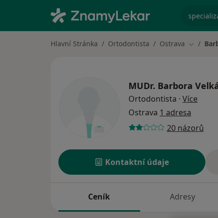
specializ
Hlavní Stránka
Ortodontista
Ostrava
Bar
Změna m
MUDr.
Barbora Velk
o spe
Ortodontista
·
Více
Ostrava
1 adresa
20 názorů
Kontaktní údaje
Ceník
Adresy