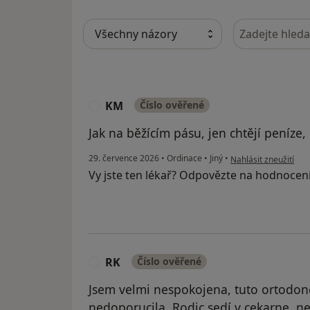
Hledejte v ná
KM
Číslo ověřené
K
Jak na běžícím pásu, jen chtějí peníze,
podle názoru uživat
29. července 2026
•
Ordinace
•
Jiný
•
Nahlásit zneužití
Vy jste ten lékař? Odpovězte na hodnocen
RK
Číslo ověřené
R
Jsem velmi nespokojena, tuto ortodon
nedoporucila. Rodic sedí v cekarne, ne