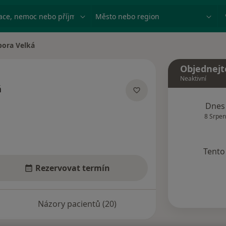
ace, nemoc nebo příjmení
Město nebo region
bora Velká
ěsta
Objednejt
Neaktivní
á
cializacích
Dnes
8 Srpen
Tento 
Rezervovat termín
Názory pacientů (20)