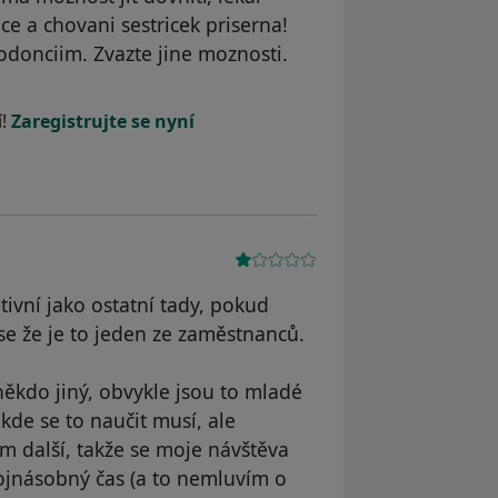
e a chovani sestricek priserna!
odonciim. Zvazte jine moznosti.
K
í!
Zaregistrujte se nyní
tivní jako ostatní tady, pokud
e že je to jeden ze zaměstnanců.
někdo jiný, obvykle jsou to mladé
kde se to naučit musí, ale
m další, takže se moje návštěva
ojnásobný čas (a to nemluvím o