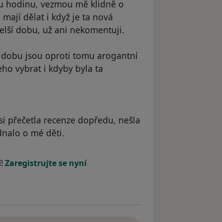
ou hodinu, vezmou mě klidně o
 mají dělat i když je ta nová
elší dobu, už ani nekomentuji.
ší dobu jsou oproti tomu arogantní
eho vybrat i kdyby byla ta
 si přečetla recenze dopředu, nešla
dnalo o mé děti.
 Anonym
í!
Zaregistrujte se nyní