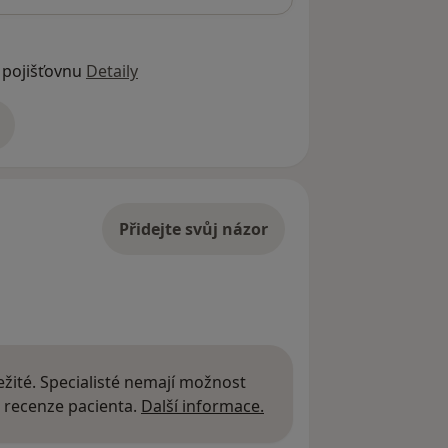
 pojišťovnu
Detaily
adrese
Přidejte svůj názor
žité. Specialisté nemají možnost
Další informace o názor
 recenze pacienta.
Další informace.