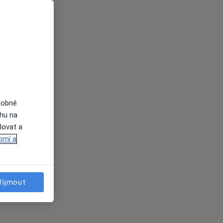
dobné
ahu na
lovat a
omí a
řijmout