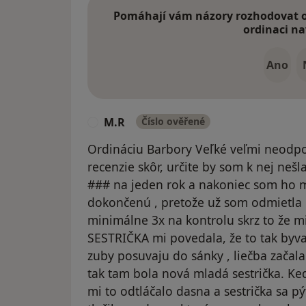
Pomáhají vám názory rozhodovat o 
ordinaci na
Ano
M.R
Číslo ověřené
M
Ordináciu Barbory Veľké veľmi neodpo
recenzie skôr, určite by som k nej neš
### na jeden rok a nakoniec som ho m
dokončenú , pretože už som odmietla
minimálne 3x na kontrolu skrz to že mi
SESTRIČKA mi povedala, že to tak byva a
zuby posuvaju do sánky , liečba začal
tak tam bola nová mladá sestrička. Keď
mi to odtláčalo dasna a sestrička sa pý