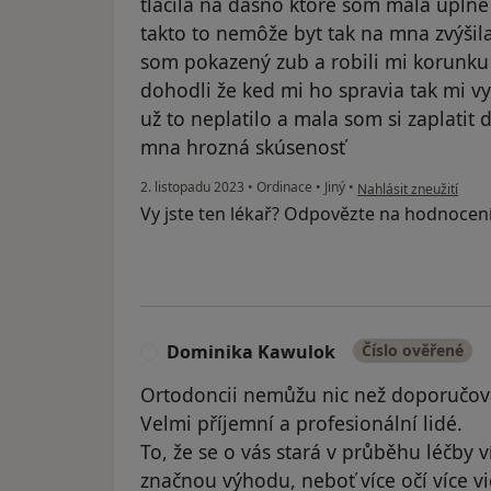
tlačila na dasno ktoré som mala uplne
takto to nemôže byt tak na mna zvýšil
som pokazený zub a robili mi korunku 
dohodli že ked mi ho spravia tak mi v
už to neplatilo a mala som si zaplatit 
mna hrozná skúsenosť
podle názoru uživatel
2. listopadu 2023
•
Ordinace
•
Jiný
•
Nahlásit zneužití
Vy jste ten lékař? Odpovězte na hodnocen
Dominika Kawulok
Číslo ověřené
D
Ortodoncii nemůžu nic než doporučov
Velmi příjemní a profesionální lidé.
To, že se o vás stará v průběhu léčby v
značnou výhodu, neboť více očí více v