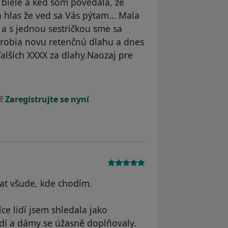
 biele a keď som povedala, že
a hlas že ved sa Vás pýtam… Mala
a s jednou sestričkou sme sa
yrobia novu retenčnú dlahu a dnes
ďalších XXXX za dlahy.Naozaj pre
e M.R
í!
Zaregistrujte se nyní
at všude, kde chodím.
íce lidí jsem shledala jako
idí a dámy se úžasně doplňovaly.