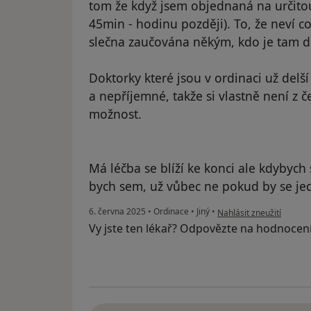
tom že když jsem objednaná na určit
45min - hodinu později). To, že neví co
slečna zaučována někým, kdo je tam d
Doktorky které jsou v ordinaci už del
a nepříjemné, takže si vlastně není z č
možnost.
Má léčba se blíží ke konci ale kdybych
bych sem, už vůbec ne pokud by se je
podle názoru uživatele
6. června 2025
•
Ordinace
•
Jiný
•
Nahlásit zneužití
Vy jste ten lékař? Odpovězte na hodnocen