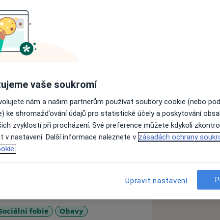
VÉ KLIENTY, PROVOZ SOUKROMÉ PRAXE
ine sezení.
ím z principů kognitivně behaviorální
ujeme vaše soukromí
 vzdělávám pod vedením Institutu
ovolujete nám a našim partnerům používat soubory cookie (nebo po
obím jako psycholog v pedagogicko-
e) ke shromažďování údajů pro statistické účely a poskytování obs
evším dětem se specifickými
ich zvyklostí při procházení. Své preference můžete kdykoli zkontro
t v nastavení. Další informace naleznete v
zásadách ochrany soukr
edem, pokud nedorazíte a schůzku
okie.
torno poplatek
P
Upravit nastavení
Sociální fobie
Obavy