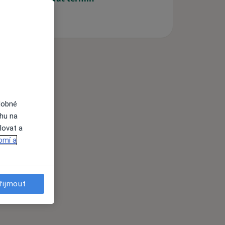
dobné
ahu na
lovat a
omí a
řijmout