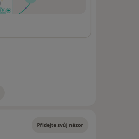
atba po konzultaci Zobrazit více
adrese
Přidejte svůj názor