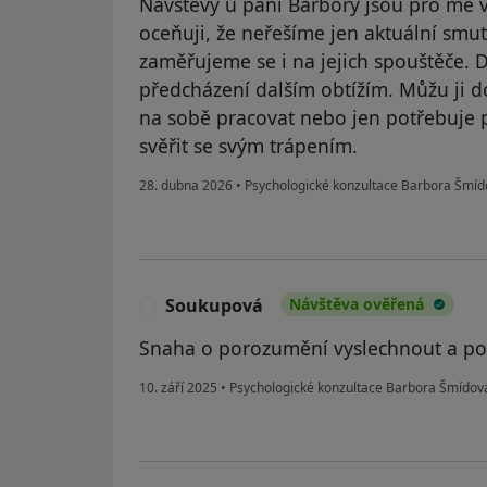
Návštěvy u paní Barbory jsou pro mě 
oceňuji, že neřešíme jen aktuální smu
zaměřujeme se i na jejich spouštěče. 
předcházení dalším obtížím. Můžu ji 
na sobě pracovat nebo jen potřebuje 
svěřit se svým trápením.
28. dubna 2026
•
Psychologické konzultace Barbora Šmí
Soukupová
Návštěva ověřená
S
Snaha o porozumění vyslechnout a po
10. září 2025
•
Psychologické konzultace Barbora Šmído