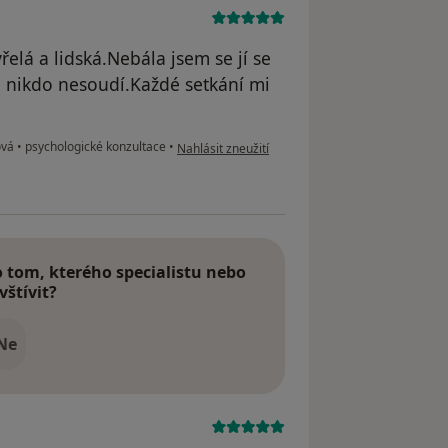
řelá a lidská.Nebála jsem se jí se
mě nikdo nesoudí.Každé setkání mi
podle názoru uživatele Pavla
ová
•
psychologické konzultace
•
Nahlásit zneužití
tom, kterého specialistu nebo
vštívit?
Ne