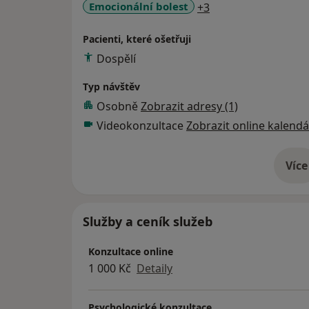
a11y_sr_more_dise
Emocionální bolest
+3
Pacienti, které ošetřuji
Dospělí
Typ návštěv
Osobně
Zobrazit adresy (1)
Videokonzultace
Zobrazit online kalendá
Více
o 
Služby a ceník služeb
Konzultace online
1 000 Kč
Detaily
Psychologické konzultace