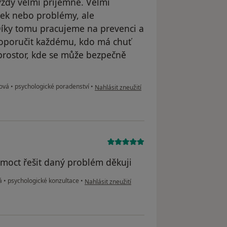
vždy velmi příjemné. Velmi
tek nebo problémy, ale
Díky tomu pracujeme na prevenci a
doporučit každému, kdo má chuť
prostor, kde se může bezpečně
podle názoru uživatele KM
dová
•
psychologické poradenství
•
Nahlásit zneužití
moct řešit daný problém děkuji
podle názoru uživatele Soukupová
vá
•
psychologické konzultace
•
Nahlásit zneužití