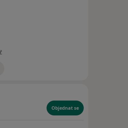
ases
ř
zkušenostech
Objednat se