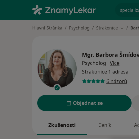
specializ
Hlavní Stránka
Psycholog
Strakonice
Bar
Změna m
Mgr.
Barbora Šmído
o specia
Psycholog
·
Více
Strakonice
1 adresa
6 názorů
Objednat se
Zkušenosti
Ceník
A