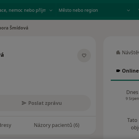
ace, nemoc nebo příjmení
Město nebo region
bora Šmídová
ěsta
Návštěv
vá
Návštěva
lizacích
Online
Online 
Dnes
9 Srpen
Poslat zprávu
Tato
dresy
Názory pacientů (6)
obj