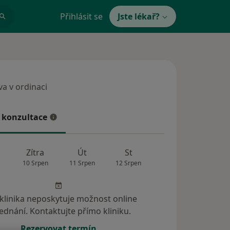
Přihlásit se
Jste lékař?
a v ordinaci
 v ordinaci
 konzultace
konzultace
Zítra
Út
St
Čt
Pá
10 Srpen
11 Srpen
12 Srpen
13 Srpen
14 Srp
 klinika neposkytuje možnost online
ednání. Kontaktujte přímo kliniku.
Rezervovat termín