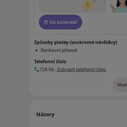
Pl
Dostupnost
Viz kalendář
Způsoby platby (soukromé návštěvy)
Bankovní převod
Telefonní číslo
728 56...
Zobrazit telefonní číslo
Více
o 
Názory