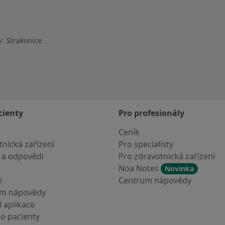
Strakonice
ěna města
cienty
Pro profesionály
Ceník
nická zařízení
Pro specialisty
 a odpovědi
Pro zdravotnická zařízení
Noa Notes
Novinka
i
Centrum nápovědy
um nápovědy
 aplikace
ro pacienty