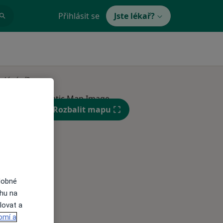
Přihlásit se
Jste lékař?
edávání?
Rozbalit mapu
St
Čt
Pá
dobné
n
12 Srpen
13 Srpen
14 Srpen
ahu na
lovat a
omí a
i