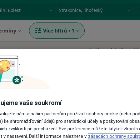
ace, nemoc nebo příjmení
Město nebo region
ermíny
Více filtrů
•
1
Jak řadíme výsledky vyhl
ujeme vaše soukromí
ídová
Dnes
Zítra
Po
Út
ovolujete nám a našim partnerům používat soubory cookie (nebo po
8 Srpen
9 Srpen
10 Srpen
11 Srpe
e) ke shromažďování údajů pro statistické účely a poskytování obs
ich zvyklostí při procházení. Své preference můžete kdykoli zkontro
t v nastavení. Další informace naleznete v
zásadách ochrany soukr
Online rezervace termínu není k dispozic