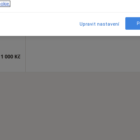
okie.
Rezervovat termín
P
Upravit nastavení
1 000 Kč