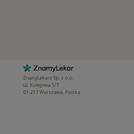
Kontakt
ZnamyLekar - Hlavní stránka
ZnanyLekarz Sp. z o.o.
ul. Kolejowa 5/7
01-217 Warszawa, Polska