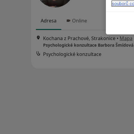
souborů co
Adresa
Online
Kochana z Prachové, Strakonice
•
Mapa
Psychologické konzultace Barbora Šmídová
Psychologické konzultace