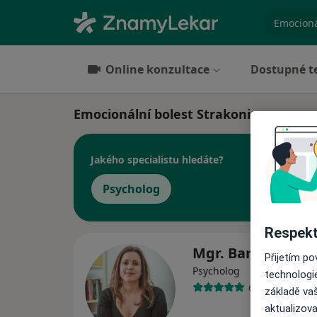
specializ
Online konzultace
Dostupné t
Emocionální bolest Strakonice
Jakého specialistu hledáte?
Psycholog
Respekt
Mgr. Barbora Šm
Přijetím p
Psycholog
technologi
6 názorů
základě vaš
aktualizova