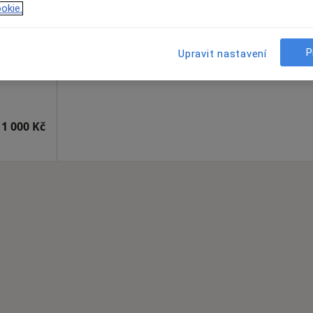
okie.
Rezervovat termín
P
Upravit nastavení
1 000 Kč