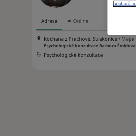
souborů co
Adresa
Online
Kochana z Prachové, Strakonice
•
Mapa
Psychologické konzultace Barbora Šmídová
Psychologické konzultace