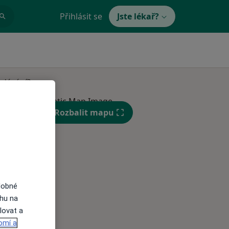
Přihlásit se
Jste lékař?
edávání?
Rozbalit mapu
Út
St
Čt
dobné
n
11 Srpen
12 Srpen
13 Srpen
ahu na
lovat a
omí a
i