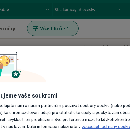
ace, nemoc nebo příjmení
Město nebo region
ermíny
Více filtrů
•
1
Jak řadíme výsledky vyhl
ujeme vaše soukromí
ídová
Dnes
Zítra
Ne
Po
ovolujete nám a našim partnerům používat soubory cookie (nebo po
7 Srpen
8 Srpen
9 Srpen
10 Srpe
e) ke shromažďování údajů pro statistické účely a poskytování obs
ich zvyklostí při procházení. Své preference můžete kdykoli zkontro
t v nastavení. Další informace naleznete v
zásadách ochrany soukr
Online rezervace termínu není k dispozic