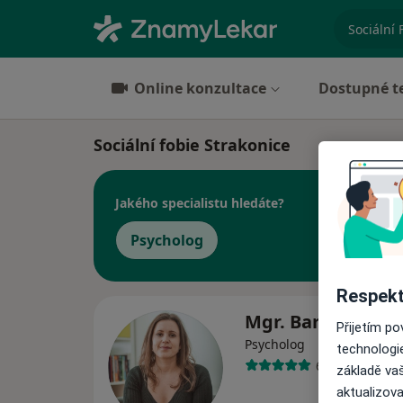
specializ
Online konzultace
Dostupné t
Sociální fobie Strakonice
Jakého specialistu hledáte?
Psycholog
Respekt
Mgr. Barbora Šm
Přijetím p
Psycholog
technologi
6 názorů
základě vaš
aktualizova