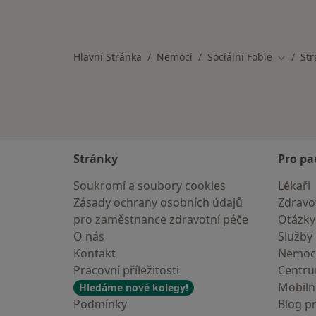
Hlavní Stránka
Nemoci
Sociální Fobie
Str
Změna 
Stránky
Pro pa
Soukromí a soubory cookies
Lékaři
Zásady ochrany osobních údajů
Zdravot
pro zaměstnance zdravotní péče
Otázky
O nás
Služby
Kontakt
Nemoc
Pracovní příležitosti
Centr
Mobilní
Hledáme nové kolegy!
Podmínky
Blog p