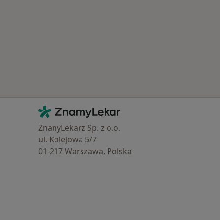
Kontakt
ZnamyLekar - Hlavní stránka
ZnanyLekarz Sp. z o.o.
ul. Kolejowa 5/7
01-217 Warszawa, Polska