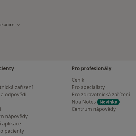
akonice
města
Změna města
cienty
Pro profesionály
Ceník
nická zařízení
Pro specialisty
 a odpovědi
Pro zdravotnická zařízení
Noa Notes
Novinka
i
Centrum nápovědy
um nápovědy
 aplikace
ro pacienty