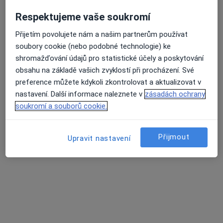
Respektujeme vaše soukromí
Přijetím povolujete nám a našim partnerům používat
Mgr. Barbora Šmídová
Průměrné hodnocení na Apple a Play Store 4.5
soubory cookie (nebo podobné technologie) ke
Psycholog
shromažďování údajů pro statistické účely a poskytování
6 názorů
obsahu na základě vašich zvyklostí při procházení. Své
preference můžete kdykoli zkontrolovat a aktualizovat v
Adresa
Online
nastavení. Další informace naleznete v
zásadách ochrany
soukromí a souborů cookie.
Kochana z Prachové, Strakonice
•
Mapa
Psychologické konzultace Barbora Šmídová
Přijmout
Upravit nastavení
Psychologické konzultace
1 000 Kč
Tento specialista nenabízí online rezervaci termínu na této adrese.
Rezervovat termín
Související vyhledávání