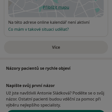
Přiblížit mapu
se otevře v nové záložce
Dostupnost
Na této adrese online kalendář není aktivní
Co mám v takové situaci udělat?
Více
o adrese
Názory pacientů se rychle objeví
Napište svůj první názor
Už jste navštívili Antonie Sládková? Podělte se o svůj
názor. Ostatní pacienti budou vděční za pomoc při
výběru nejlepšího specialisty.