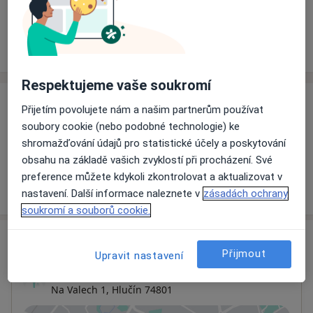
Rezervovat termín
Ceník
Adresy
Názory pacientů
Respektujeme vaše soukromí
Ceník
Přijetím povolujete nám a našim partnerům používat
soubory cookie (nebo podobné technologie) ke
Informace o službách a cenách nejsou k dispozici
shromažďování údajů pro statistické účely a poskytování
Tento specialista ještě nepřidával žádné informace o
obsahu na základě vašich zvyklostí při procházení. Své
svých službách.
preference můžete kdykoli zkontrolovat a aktualizovat v
nastavení. Další informace naleznete v
zásadách ochrany
soukromí a souborů cookie.
Adresa
Přijmout
Upravit nastavení
Rehabilitace, Sládková Antonie
Na Valech 1,
Hlučín
74801