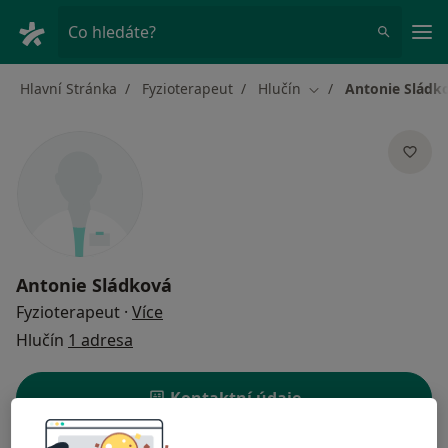
Hla
Co hledáte?
Hlavní Stránka
Fyzioterapeut
Hlučín
Antonie Sládk
Změna města
Antonie Sládková
o specializacích
Fyzioterapeut
·
Více
Hlučín
1 adresa
Kontaktní údaje