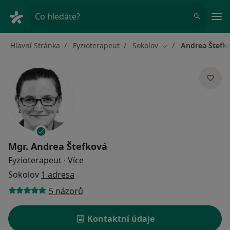
Hla
Co hledáte?
Hlavní Stránka
Fyzioterapeut
Sokolov
Andrea Štefk
Změna města
Mgr.
Andrea Štefková
o specializacích
Fyzioterapeut
·
Více
Sokolov
1 adresa
5 názorů
Kontaktní údaje