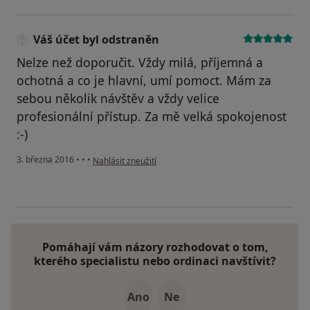
Váš účet byl odstraněn
Nelze než doporučit. Vždy milá, příjemná a
ochotná a co je hlavní, umí pomoct. Mám za
sebou několik návštěv a vždy velice
profesionální přístup. Za mě velká spokojenost
:-)
podle názoru uživatele Váš účet byl odstraněn
3. března 2016
•
•
•
Nahlásit zneužití
Pomáhají vám názory rozhodovat o tom,
kterého specialistu nebo ordinaci navštívit?
Ano
Ne