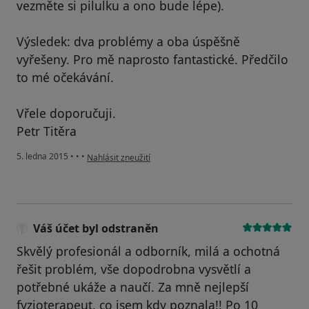
vezměte si pilulku a ono bude lépe).
Výsledek: dva problémy a oba úspěšně
vyřešeny. Pro mě naprosto fantastické. Předčilo
to mé očekávání.
Vřele doporučuji.
Petr Titěra
podle názoru uživatele Váš účet byl odstraněn
5. ledna 2015
•
•
•
Nahlásit zneužití
Váš účet byl odstraněn
Skvělý profesionál a odborník, milá a ochotná
řešit problém, vše dopodrobna vysvětlí a
potřebné ukáže a naučí. Za mně nejlepší
fyzioterapeut, co jsem kdy poznala!! Po 10