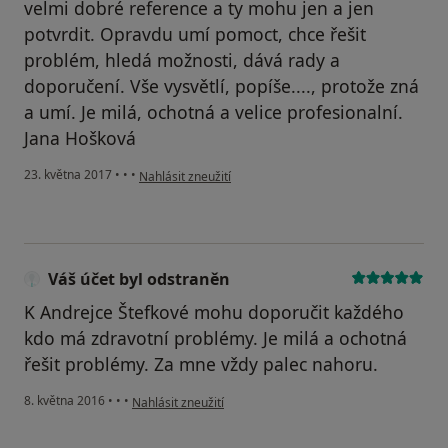
velmi dobré reference a ty mohu jen a jen
potvrdit. Opravdu umí pomoct, chce řešit
problém, hledá možnosti, dává rady a
doporučení. Vše vysvětlí, popíše...., protože zná
a umí. Je milá, ochotná a velice profesionalní.
Jana Hošková
podle názoru uživatele Váš účet byl odstraněn
23. května 2017
•
•
•
Nahlásit zneužití
Váš účet byl odstraněn
K Andrejce Štefkové mohu doporučit každého
kdo má zdravotní problémy. Je milá a ochotná
řešit problémy. Za mne vždy palec nahoru.
podle názoru uživatele Váš účet byl odstraněn
8. května 2016
•
•
•
Nahlásit zneužití