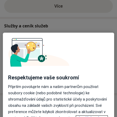
Více
o zkušenostech
Služby a ceník služeb
Klasická masáž
Od 350 Kč
Detaily
Laserová terapie
Od 250 Kč
Detaily
Respektujeme vaše soukromí
Jak fungují ceny?
Přijetím povolujete nám a našim partnerům používat
soubory cookie (nebo podobné technologie) ke
shromažďování údajů pro statistické účely a poskytování
Adresa
obsahu na základě vašich zvyklostí při procházení. Své
preference můžete kdykoli zkontrolovat a aktualizovat v
Ambulance Fyzioterapie Fyzioso