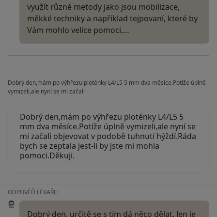
využít různé metody jako jsou mobilizace,
měkké techniky a například tejpovaní, které by
Vám mohlo velice pomoci.…
Dobrý den,mám po výhřezu ploténky L4/L5 5 mm dva měsíce.Potíže úplně
vymizeli,ale nyní se mi začali
Dobrý den,mám po výhřezu ploténky L4/L5 5
mm dva měsíce.Potíže úplně vymizeli,ale nyní se
mi začali objevovat v podobě tuhnutí hýždí.Ráda
bych se zeptala jest-li by jste mi mohla
pomoci.Děkuji.
ODPOVĚĎ LÉKAŘE:
Dobrý den, určitě se s tím dá něco dělat. Jen je