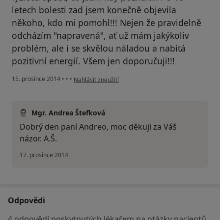
letech bolesti zad jsem konečně objevila
někoho, kdo mi pomohl!!! Nejen že pravidelně
odcházím "napravená", ať už mám jakýkoliv
problém, ale i se skvělou náladou a nabitá
pozitivní energií. Všem jen doporučuji!!!
podle názoru uživatele Váš účet byl odstraněn
15. prosince 2014
•
•
•
Nahlásit zneužití
Mgr. Andrea Štefková
Dobrý den paní Andreo, moc děkuji za Váš
názor. A.Š.
17. prosince 2014
Odpovědi
4 odpovědí poskytnutých lékařem na otázky pacientů