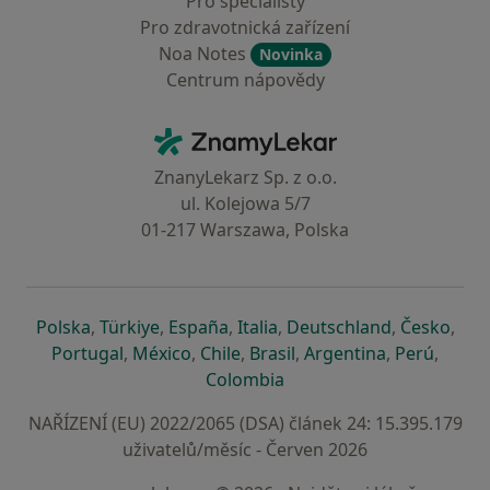
Pro specialisty
Pro zdravotnická zařízení
Noa Notes
Novinka
Centrum nápovědy
Kontakt
ZnamyLekar - Hlavní stránka
ZnanyLekarz Sp. z o.o.
ul. Kolejowa 5/7
01-217 Warszawa, Polska
se otevře v nové záložce
se otevře v nové záložce
se otevře v nové záložce
se otevře v nové záložce
se otevře v 
se o
Polska
,
Türkiye
,
España
,
Italia
,
Deutschland
,
Česko
,
se otevře v nové záložce
se otevře v nové záložce
se otevře v nové záložce
se otevře v nové záložc
se otevře v 
se ote
Portugal
,
México
,
Chile
,
Brasil
,
Argentina
,
Perú
,
se otevře v nové záložce
Colombia
NAŘÍZENÍ (EU) 2022/2065 (DSA) článek 24: 15.395.179
uživatelů/měsíc - Červen 2026