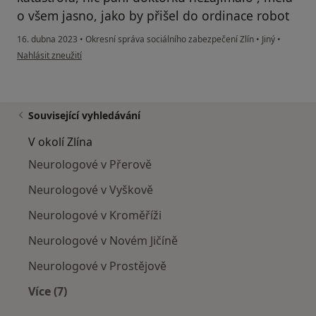
o všem jasno, jako by přišel do ordinace robot
16. dubna 2023
•
Okresní správa sociálního zabezpečení Zlín
•
Jiný
•
podle názoru uživatele Pacient
Nahlásit zneužití
Související vyhledávání
V okolí Zlína
Neurologové v Přerově
Neurologové v Vyškově
Neurologové v Kroměříži
Neurologové v Novém Jičíně
Neurologové v Prostějově
Více (7)
Více v kategorii: V okolí Zlína