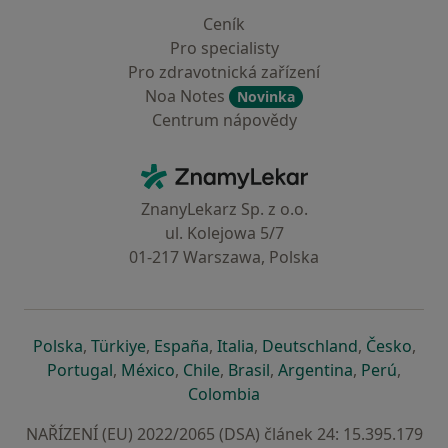
Ceník
Pro specialisty
Pro zdravotnická zařízení
Noa Notes
Novinka
Centrum nápovědy
Kontakt
ZnamyLekar - Hlavní stránka
ZnanyLekarz Sp. z o.o.
ul. Kolejowa 5/7
01-217 Warszawa, Polska
se otevře v nové záložce
se otevře v nové záložce
se otevře v nové záložce
se otevře v nové záložce
se otevře v 
se o
Polska
,
Türkiye
,
España
,
Italia
,
Deutschland
,
Česko
,
se otevře v nové záložce
se otevře v nové záložce
se otevře v nové záložce
se otevře v nové záložc
se otevře v 
se ote
Portugal
,
México
,
Chile
,
Brasil
,
Argentina
,
Perú
,
se otevře v nové záložce
Colombia
NAŘÍZENÍ (EU) 2022/2065 (DSA) článek 24: 15.395.179