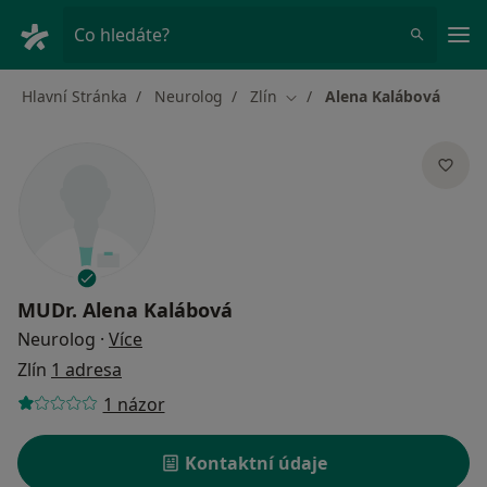
Hla
Co hledáte?
Hlavní Stránka
Neurolog
Zlín
Alena Kalábová
Změna města
MUDr.
Alena Kalábová
o specializacích
Neurolog
·
Více
Zlín
1 adresa
1 názor
Kontaktní údaje