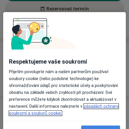
Rezervovat termín
Ceník
Adresy
Názory pacientů (1)
Ceník
Respektujeme vaše soukromí
Informace o službách a cenách nejsou k dispozici
Tento specialista ještě nepřidával žádné informace o
Přijetím povolujete nám a našim partnerům používat
svých službách.
soubory cookie (nebo podobné technologie) ke
shromažďování údajů pro statistické účely a poskytování
obsahu na základě vašich zvyklostí při procházení. Své
preference můžete kdykoli zkontrolovat a aktualizovat v
Adresa
nastavení. Další informace naleznete v
zásadách ochrany
soukromí a souborů cookie.
Okresní správa sociálního zabezpečení
Zlín