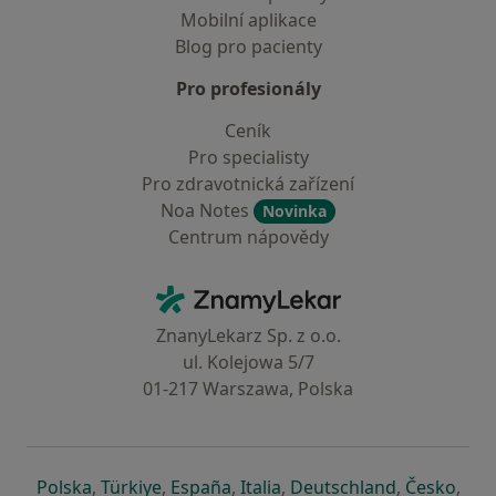
Mobilní aplikace
Blog pro pacienty
Pro profesionály
Ceník
Pro specialisty
Pro zdravotnická zařízení
Noa Notes
Novinka
Centrum nápovědy
Kontakt
ZnamyLekar - Hlavní stránka
ZnanyLekarz Sp. z o.o.
ul. Kolejowa 5/7
01-217 Warszawa, Polska
se otevře v nové záložce
se otevře v nové záložce
se otevře v nové záložce
se otevře v nové záložce
se otevře v 
se o
Polska
,
Türkiye
,
España
,
Italia
,
Deutschland
,
Česko
,