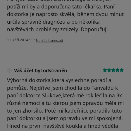
potíží mi byla doporučena tato lékařka. Paní
doktorka je naprosto skvělá, během dvou minut
určila správně diagnózu a po několika
návštěvách problémy zmizely. Doporučuji.
podle názoru uživatele Váš účet byl odstraněn
11. září 2014
•
•
•
Nahlásit zneužití
Váš účet byl odstraněn
Výborná doktorka,která vyslechne,poradí a
pomůže. Nejdříve jsem chodila do Tanvaldu k
paní doktorce Slukové,která mě rok léčila na 3x
různé nemoci a tu kterou jsem opravdu měla mi
to jen zhoršilo. Poté mi kadeřnice poradila tuto
paní doktorku a jsem opravdu velmi spokojená.
Hned na první návštěvě koukla a hned věděla