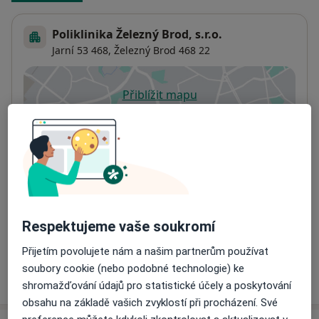
Poliklinika Železný Brod, s.r.o.
Jarní 53 468,
Železný Brod
468 22
Přiblížit mapu
se otevře v nové záložce
Dostupnost
Na této adrese online kalendář není aktivní
Co mám v takové situaci udělat?
Způsoby platby (soukromé návštěvy)
Na teto adrese lékař přijímá pacienty na pojišťovnu
Respektujeme vaše soukromí
Detaily
Přijetím povolujete nám a našim partnerům používat
soubory cookie (nebo podobné technologie) ke
Více
o adrese
shromažďování údajů pro statistické účely a poskytování
obsahu na základě vašich zvyklostí při procházení. Své