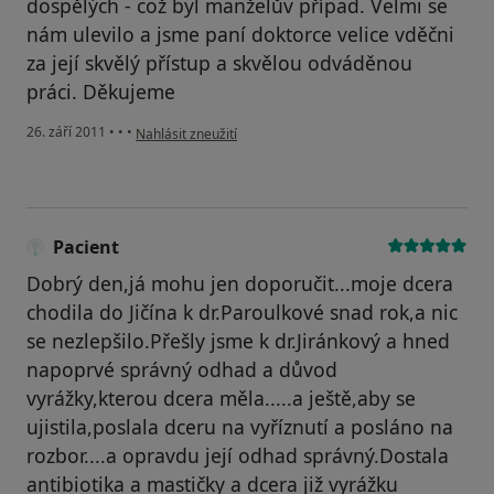
dospělých - což byl manželův případ. Velmi se
nám ulevilo a jsme paní doktorce velice vděčni
za její skvělý přístup a skvělou odváděnou
práci. Děkujeme
podle názoru uživatele Pacient
26. září 2011
•
•
•
Nahlásit zneužití
Pacient
Dobrý den,já mohu jen doporučit...moje dcera
chodila do Jičína k dr.Paroulkové snad rok,a nic
se nezlepšilo.Přešly jsme k dr.Jiránkový a hned
napoprvé správný odhad a důvod
vyrážky,kterou dcera měla.....a ještě,aby se
ujistila,poslala dceru na vyříznutí a posláno na
rozbor....a opravdu její odhad správný.Dostala
antibiotika a mastičky a dcera již vyrážku