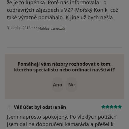
že je to lupénka. Poté nás informovala i o
ozdravných zájezdech s VZP-Mořský Koník, což
také výrazně pomáhalo. K jiné už bych nešla.
podle názoru uživatele Váš účet byl odstraněn
31. ledna 2013
•
•
•
Nahlásit zneužití
Pomáhají vám názory rozhodovat o tom,
kterého specialistu nebo ordinaci navštívit?
Ano
Ne
Váš účet byl odstraněn
Jsem naprosto spokojený. Po vleklých potížích
jsem dal na doporučení kamaráda a přešel k