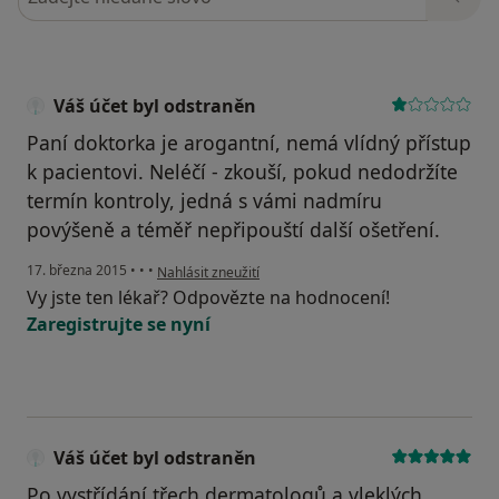
Váš účet byl odstraněn
Paní doktorka je arogantní, nemá vlídný přístup
k pacientovi. Neléčí - zkouší, pokud nedodržíte
termín kontroly, jedná s vámi nadmíru
povýšeně a téměř nepřipouští další ošetření.
podle názoru uživatele Váš účet byl odstraněn
17. března 2015
•
•
•
Nahlásit zneužití
Vy jste ten lékař? Odpovězte na hodnocení!
Zaregistrujte se nyní
Váš účet byl odstraněn
Po vystřídání třech dermatologů a vleklých