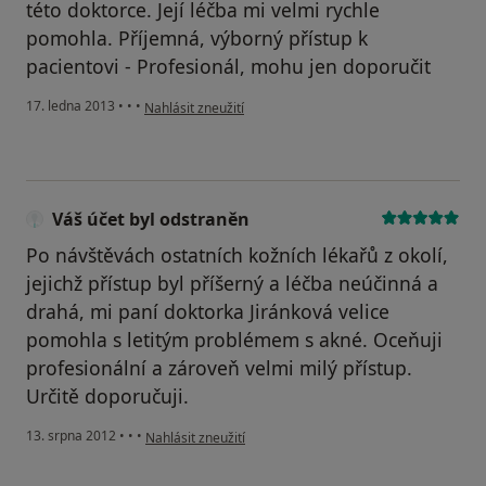
této doktorce. Její léčba mi velmi rychle
pomohla. Příjemná, výborný přístup k
pacientovi - Profesionál, mohu jen doporučit
podle názoru uživatele Váš účet byl odstraněn
17. ledna 2013
•
•
•
Nahlásit zneužití
Váš účet byl odstraněn
Po návštěvách ostatních kožních lékařů z okolí,
jejichž přístup byl příšerný a léčba neúčinná a
drahá, mi paní doktorka Jiránková velice
pomohla s letitým problémem s akné. Oceňuji
profesionální a zároveň velmi milý přístup.
Určitě doporučuji.
podle názoru uživatele Váš účet byl odstraněn
13. srpna 2012
•
•
•
Nahlásit zneužití