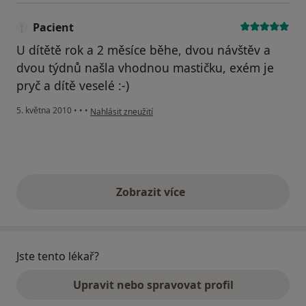
Pacient
U dítětě rok a 2 měsíce běhe, dvou návštěv a
dvou týdnů našla vhodnou mastičku, exém je
pryč a dítě veselé :-)
podle názoru uživatele Pacient
5. května 2010
•
•
•
Nahlásit zneužití
Zobrazit více
výše uvedené názory
Jste tento lékař?
Upravit nebo spravovat profil