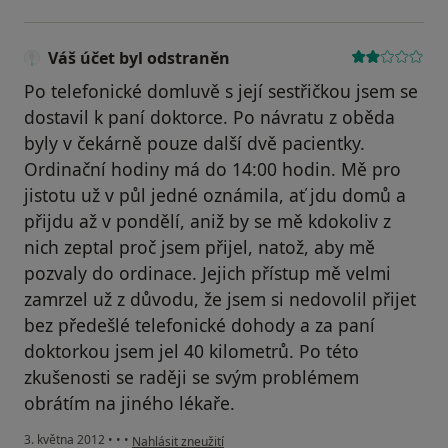
Váš účet byl odstraněn
Po telefonické domluvě s její sestřičkou jsem se
dostavil k paní doktorce. Po návratu z oběda
byly v čekárně pouze další dvě pacientky.
Ordinační hodiny má do 14:00 hodin. Mě pro
jistotu už v půl jedné oznámila, ať jdu domů a
přijdu až v pondělí, aniž by se mě kdokoliv z
nich zeptal proč jsem přijel, natož, aby mě
pozvaly do ordinace. Jejich přístup mě velmi
zamrzel už z důvodu, že jsem si nedovolil přijet
bez předešlé telefonické dohody a za paní
doktorkou jsem jel 40 kilometrů. Po této
zkušenosti se raději se svým problémem
obrátím na jiného lékaře.
podle názoru uživatele Váš účet byl odstraněn
3. května 2012
•
•
•
Nahlásit zneužití