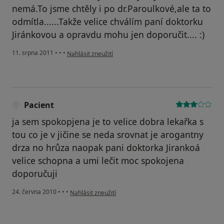
nemá.To jsme chtěly i po dr.Paroulkové,ale ta to
odmítla......Takže velice chválím paní doktorku
Jiránkovou a opravdu mohu jen doporučit.... :)
podle názoru uživatele Pacient
11. srpna 2011
•
•
•
Nahlásit zneužití
Pacient
ja sem spokopjena je to velice dobra lekařka s
tou co je v jičine se neda srovnat je arogantny
drza no hrůza naopak pani doktorka Jirankoá
velice schopna a umi lečit moc spokojena
doporučuji
podle názoru uživatele Pacient
24. června 2010
•
•
•
Nahlásit zneužití