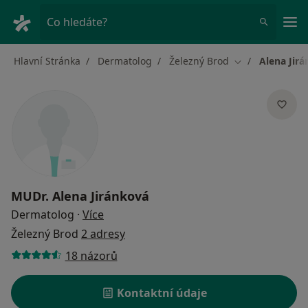
Hla
Co hledáte?
Hlavní Stránka
Dermatolog
Železný Brod
Alena Jir
Změna města
MUDr.
Alena Jiránková
o specializacích
Dermatolog
·
Více
Železný Brod
2 adresy
18 názorů
Kontaktní údaje