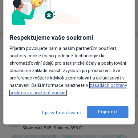
Rezervovat termín
Ceník
Adresy
Názory pacientů
Respektujeme vaše soukromí
Ceník
Přijetím povolujete nám a našim partnerům používat
soubory cookie (nebo podobné technologie) ke
Informace o službách a cenách nejsou k dispozici
shromažďování údajů pro statistické účely a poskytování
Tento specialista ještě nepřidával žádné informace o
obsahu na základě vašich zvyklostí při procházení. Své
svých službách.
preference můžete kdykoli zkontrolovat a aktualizovat v
nastavení. Další informace naleznete v
zásadách ochrany
soukromí a souborů cookie.
Adresa
Přijmout
Upravit nastavení
Nemocnice Sokolov
Slovenská 545,
Sokolov
356 01