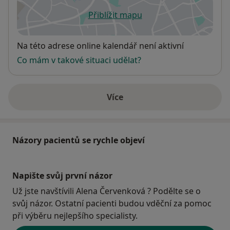
Přiblížit mapu
se otevře v nové záložce
Dostupnost
Na této adrese online kalendář není aktivní
Co mám v takové situaci udělat?
Více
o adrese
Názory pacientů se rychle objeví
Napište svůj první názor
Už jste navštívili Alena Červenková ? Podělte se o
svůj názor. Ostatní pacienti budou vděční za pomoc
při výběru nejlepšího specialisty.