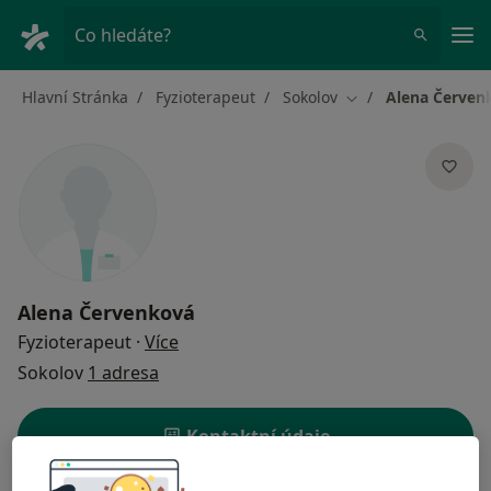
Hla
Co hledáte?
Hlavní Stránka
Fyzioterapeut
Sokolov
Alena Červen
Změna města
Alena Červenková
o specializacích
Fyzioterapeut
·
Více
Sokolov
1 adresa
Kontaktní údaje