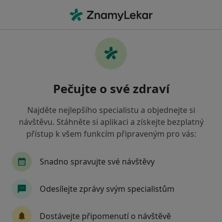
Hla
Co hledáte?
Hlavní Stránka
Fyzioterapeut
Fyzioterapeut Brno
Filip Chalupa
Dotazy
Dotazy od pacientů
(5)
Pečujte o své zdraví
Najděte nejlepšího specialistu a objednejte si
Dobrý den, jsem po velké gynekologické operaci. Chtěla bych
návštěvu. Stáhněte si aplikaci a získejte bezplatný
se zeptat, za jak dlouho je po operaci j
přístup k všem funkcím připraveným pro vás:
Dobrý den, jsem po velké
gynekologické operaci. Chtěla bych se
Snadno spravujte své návštěvy
zeptat, za jak dlouho je po operaci jizva
(břicho) zcela zahojena? Kdy mohu začít
Odesílejte zprávy svým specialistům
s cvičením a posilováním břišních
svalů? Děkuji za odpověď.
Dostávejte připomenutí o návštěvě