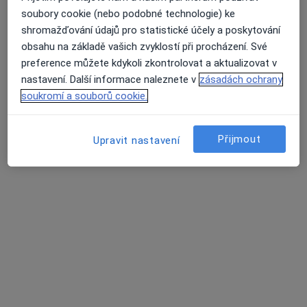
ním jsem byla hodně nemocná a proto
soubory cookie (nebo podobné technologie) ke
jsem neměla moc fyzické aktivity.
shromažďování údajů pro statistické účely a poskytování
Cyklokurz se konal v květnu. V červnu
se konal výšlap na Lysou horu, tehdy
obsahu na základě vašich zvyklostí při procházení. Své
jsem ještě nepocítila žádné bolesti…
preference můžete kdykoli zkontrolovat a aktualizovat v
nastavení. Další informace naleznete v
zásadách ochrany
soukromí a souborů cookie.
ODPOVĚĎ LÉKAŘE:
Přijmout
Upravit nastavení
Dobrý den,
myslím, že půjde o neadekvátní
adaptaci pohybového aparátu na
zátěž. Pokud se některé svaly
opakovaně stahují po zátěži, tak jsou v
podstatě slabé. Čtěte nejsou navyklé…