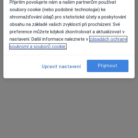
Přijetím povolujete nám a našim partnerům používat
rehabilitace
soubory cookie (nebo podobné technologie) ke
rehabilitace dětí
shromažďování údajů pro statistické účely a poskytování
rehabilitace neuropsychického vývoje
Průměrné hodnocení na Apple a Play Store 4.5
obsahu na základě vašich zvyklostí při procházení. Své
rehabilitace pro sportovce
preference můžete kdykoli zkontrolovat a aktualizovat v
rehabilitace pro těhotné ženy
nastavení. Další informace naleznete v
zásadách ochrany
rehabilitace pro zvířata
soukromí a souborů cookie.
rehabilitace řeči
rehabilitace s protézou
rekonstrukce chrupavky
Přijmout
Upravit nastavení
rekonstrukce kloubů
rekonstrukce kolene
rekonstrukce kosti
rekonstrukce menisku
rekonstrukce ramene
1
2
3