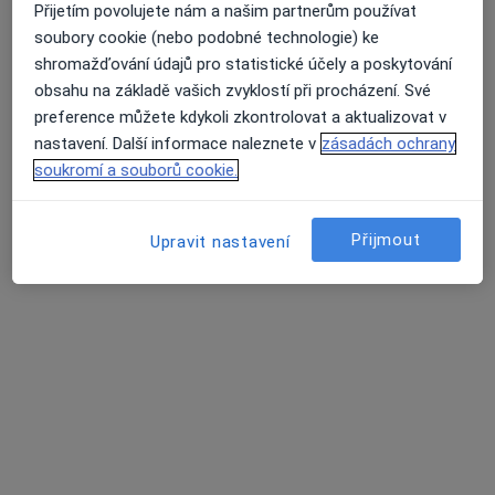
Přijetím povolujete nám a našim partnerům používat
dětská chirurgie
soubory cookie (nebo podobné technologie) ke
dětská stomatologie
shromažďování údajů pro statistické účely a poskytování
dětská strava
Průměrné hodnocení na Apple a Play Store 4.5
obsahu na základě vašich zvyklostí při procházení. Své
dětská urologie
preference můžete kdykoli zkontrolovat a aktualizovat v
dětské gynekologie
nastavení. Další informace naleznete v
zásadách ochrany
dětské protézy
soukromí a souborů cookie.
diabetologická konzultace
diagnostické testy
diagnostické testy neplodnosti
Přijmout
Upravit nastavení
diagnostika alergie
diagnostika degenerativních onemocnení CNS /
centrálního nervového systému
diagnostika chorob u zvířat
diagnostika viru HPV
dialýza
1
2