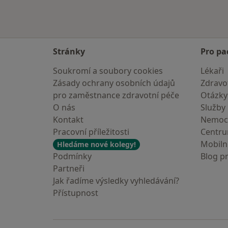
Stránky
Pro pa
Soukromí a soubory cookies
Lékaři
Zásady ochrany osobních údajů
Zdravot
pro zaměstnance zdravotní péče
Otázky
O nás
Služby
Kontakt
Nemoc
Pracovní příležitosti
Centr
Mobilní
Hledáme nové kolegy!
Podmínky
Blog p
Partneři
Jak řadíme výsledky vyhledávání?
Přístupnost