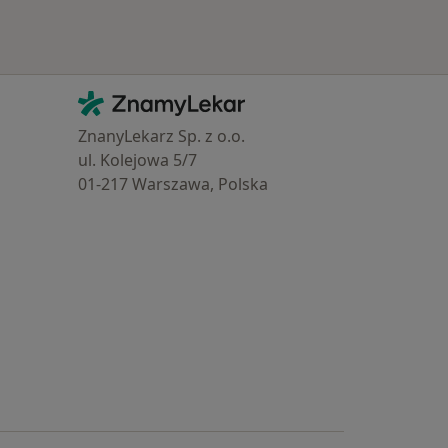
Kontakt
ZnamyLekar - Hlavní stránka
ZnanyLekarz Sp. z o.o.
ul. Kolejowa 5/7
01-217 Warszawa, Polska