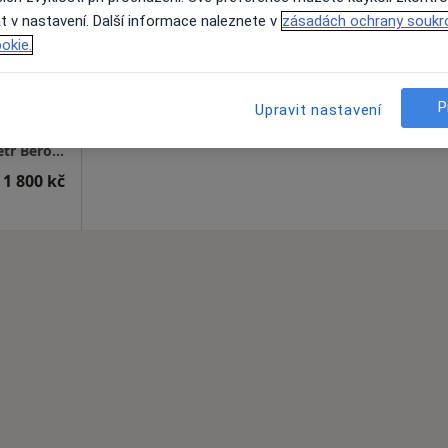
t v nastavení. Další informace naleznete v
zásadách ochrany soukr
Rezervovat termín
okie.
P
Upravit nastavení
Lipová-lázně
•
Mapa
Psychologická ordinace a poradna - PhDr. Petr Beroušek, Schrothovy léčebné lázně se sídlem v obci Lipová-lázně, Lázeňská 248; POZOR! zde již v současnosti neordinuji! Možnost náhradního objednání se do Jeseníku - viz tam
 1 800 kč