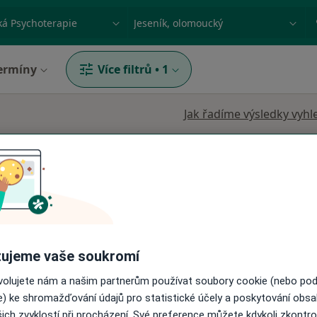
ace, nemoc nebo příjmení
Město nebo region
ermíny
Více filtrů
•
1
Jak řadíme výsledky vyhl
Psychoterapeut
šek
Dnes
Zítra
Ne
Po
ujeme vaše soukromí
7 Srpen
8 Srpen
9 Srpen
10 Srpe
og,
ovolujete nám a našim partnerům používat soubory cookie (nebo po
e) ke shromažďování údajů pro statistické účely a poskytování obs
ich zvyklostí při procházení. Své preference můžete kdykoli zkontro
Online rezervace termínu není k dispozic