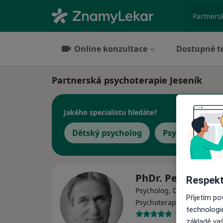
specializ
Online konzultace
Dostupné t
Partnerská psychoterapie Jeseník
Jakého specialistu hledáte?
Dětský psycholog
Psycholog
PhDr. Petr Berou
Respekt
Psycholog, Dětský psychol
Přijetím p
·
Více
Psychoterapeut
technologi
145 názorů
základě vaš