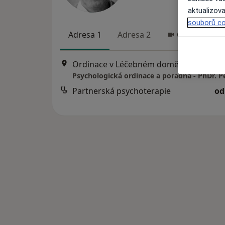
aktualizova
souborů co
Adresa 1
Adresa 2
Online
Ordinace v Léčebném domě, 
Partnerská psychoterapie
od