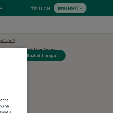
Přihlásit se
Jste lékař?
edávání?
Rozbalit mapu
Út
St
Čt
n
11 Srpen
12 Srpen
13 Srpen
dobné
ahu na
lovat a
i