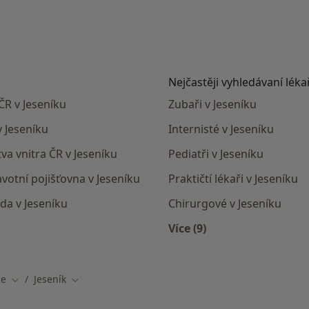
Nejčastěji vyhledávaní léka
ČR v Jeseníku
Zubaři v Jeseníku
v Jeseníku
Internisté v Jeseníku
tva vnitra ČR v Jeseníku
Pediatři v Jeseníku
avotní pojišťovna v Jeseníku
Praktičtí lékaři v Jeseníku
da v Jeseníku
Chirurgové v Jeseníku
Více (9)
Více v kategorii: Nejča
ie
Jeseník
Změna města
Změna města