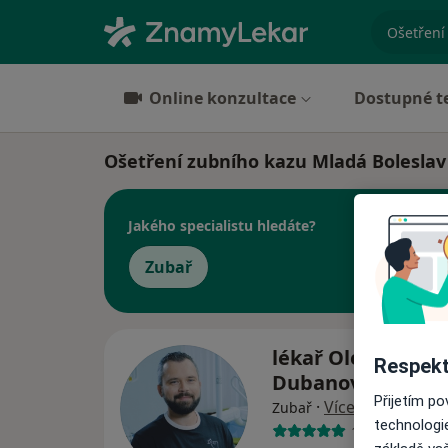
specializ
Online konzultace
Dostupné t
Ošetření zubního kazu Mladá Boleslav
Jakého specialistu hledáte?
Zubař
lékař Oleksandr
Respekt
Dubanovskyi
Přijetím p
·
Více
Zubař
technologi
10 názorů