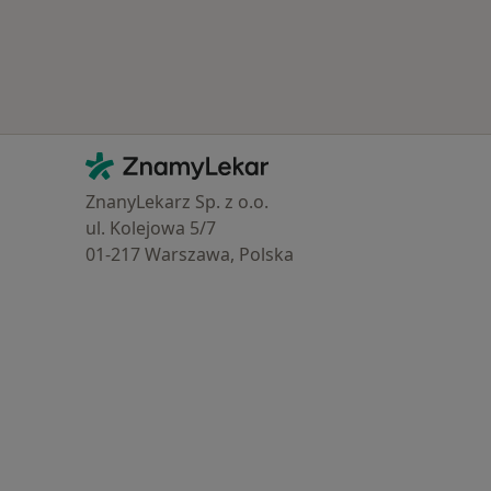
Kontakt
ZnamyLekar - Hlavní stránka
ZnanyLekarz Sp. z o.o.
ul. Kolejowa 5/7
01-217 Warszawa, Polska