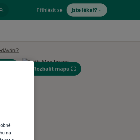
Přihlásit se
Jste lékař?
edávání?
Rozbalit mapu
St
Čt
Pá
n
12 Srpen
13 Srpen
14 Srpen
dobné
ahu na
i