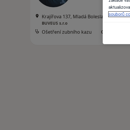
základě vaš
aktualizova
souborů co
Krajířova 137, Mladá Boleslav
•
Mapa
BUVEUS s.r.o
Ošetření zubního kazu
Cena nebyla