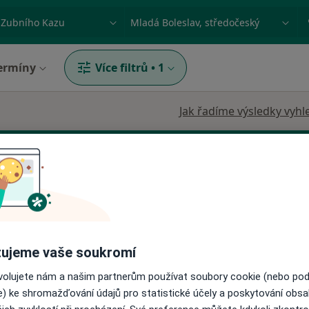
ace, nemoc nebo příjmení
Město nebo region
ermíny
Více filtrů
•
1
Jak řadíme výsledky vyhl
Dnes
Zítra
Po
Út
ujeme vaše soukromí
8 Srpen
9 Srpen
10 Srpen
11 Srpe
ovolujete nám a našim partnerům používat soubory cookie (nebo po
e) ke shromažďování údajů pro statistické účely a poskytování obs
Online rezervace termínu není k dispozic