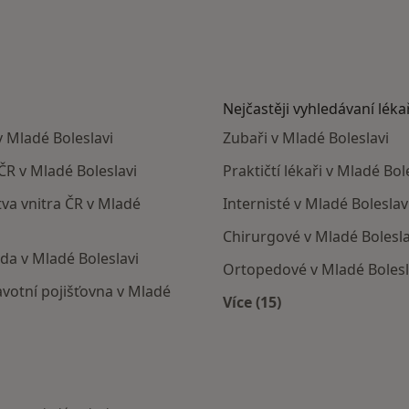
Nejčastěji vyhledávaní léka
v Mladé Boleslavi
Zubaři v Mladé Boleslavi
 ČR v Mladé Boleslavi
Praktičtí lékaři v Mladé Bol
tva vnitra ČR v Mladé
Internisté v Mladé Boleslav
Chirurgové v Mladé Bolesla
da v Mladé Boleslavi
Ortopedové v Mladé Bolesl
ravotní pojišťovna v Mladé
Více (15)
Více v kategorii: Nejč
oleslavi