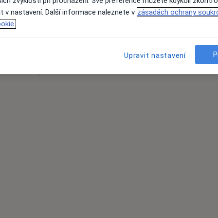
ich zvyklostí při procházení. Své preference můžete kdykoli zkontro
t v nastavení. Další informace naleznete v
zásadách ochrany soukr
Rezervovat termín
okie.
 přidána
P
Upravit nastavení