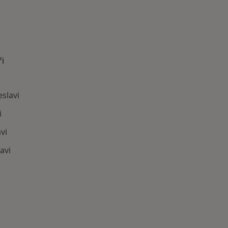
ři
eslavi
i
vi
avi
astěji vyhledávaní lékaři