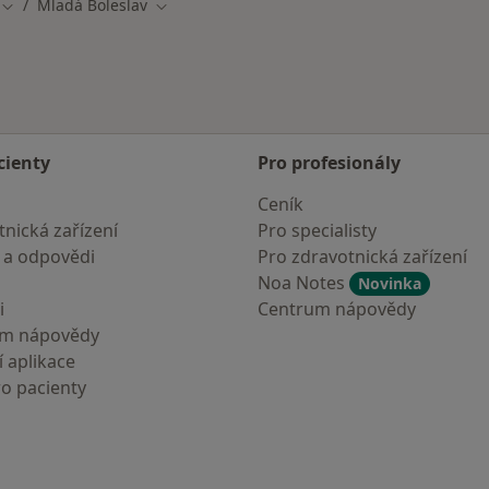
Mladá Boleslav
Změna města
Změna města
cienty
Pro profesionály
Ceník
nická zařízení
Pro specialisty
 a odpovědi
Pro zdravotnická zařízení
Noa Notes
Novinka
i
Centrum nápovědy
um nápovědy
 aplikace
ro pacienty