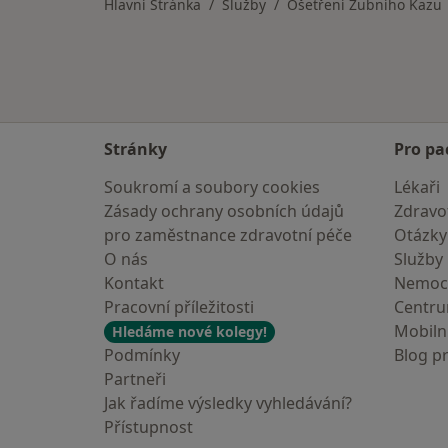
Hlavní Stránka
Služby
Ošetření Zubního Kazu
Stránky
Pro pa
Soukromí a soubory cookies
Lékaři
Zásady ochrany osobních údajů
Zdravot
pro zaměstnance zdravotní péče
Otázky
O nás
Služby
Kontakt
Nemoc
Pracovní příležitosti
Centr
Mobilní
Hledáme nové kolegy!
Podmínky
Blog p
Partneři
Jak řadíme výsledky vyhledávání?
Přístupnost