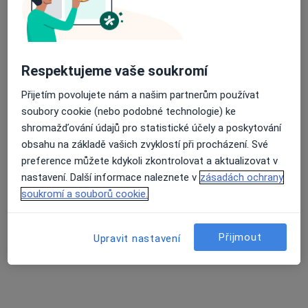
Oční lékař
Pod Dráhou 1637/6, Praha
•
Mapa
Oční centrum Praha, a.s.
Tento specialista nenabízí online rezervaci termínu na této adrese.
Respektujeme vaše soukromí
Rezervovat termín
Přijetím povolujete nám a našim partnerům používat
soubory cookie (nebo podobné technologie) ke
shromažďování údajů pro statistické účely a poskytování
obsahu na základě vašich zvyklostí při procházení. Své
preference můžete kdykoli zkontrolovat a aktualizovat v
nastavení. Další informace naleznete v
zásadách ochrany
soukromí a souborů cookie.
Přijmout
Upravit nastavení
MUDr. Adriana Balestreri
Oční lékař
Pod Dráhou 1637/6, Praha
•
Mapa