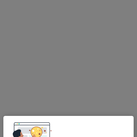
MUDr. Jana Haasová
Oční lékař
Pod Dráhou 1637/6, Praha
•
Mapa
Oční centrum Praha, a.s.
Tento specialista nenabízí online rezervaci termínu na této adrese.
Rezervovat termín
MUDr. Aneta Novotná