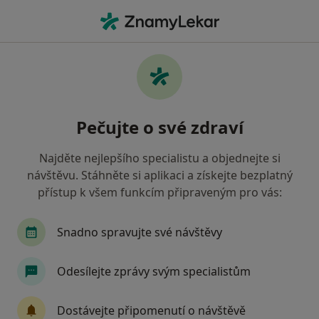
Hla
Oční Lékař • Praha 2, Praha, hl město Praha
Filtry
Mapa
Oční lékař, Praha 2, Praha
Pečujte o své zdraví
Jak řadíme výsledky vyhledávání?
Najděte nejlepšího specialistu a objednejte si
návštěvu. Stáhněte si aplikaci a získejte bezplatný
Jakou pojišťovnu máte?
přístup k všem funkcím připraveným pro vás:
Všeobecná zdravotní pojišťovna
Zdravotní poj
Snadno spravujte své návštěvy
Odesílejte zprávy svým specialistům
Dostávejte připomenutí o návštěvě