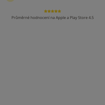
Průměrné hodnocení na Apple a Play Store 4.5
MUDr. Jitka Hájková
Oční lékař
15 názorů
Palackého 720/5, Praha
•
Mapa
Poliklinika Palackého
Tento specialista nenabízí online rezervaci termínu na této adrese.
Rezervovat termín