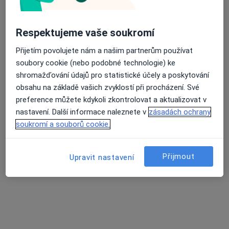
Respektujeme vaše soukromí
Průměrné hodnocení na Apple a Play Store 4.5
Mgr. Hana Petříková
Přijetím povolujete nám a našim partnerům používat
·
Více
Terapeut, Psychoterapeut
soubory cookie (nebo podobné technologie) ke
Těšínská 1652/79, Opava
•
Mapa
shromažďování údajů pro statistické účely a poskytování
Mgr. Hana Petříková
obsahu na základě vašich zvyklostí při procházení. Své
Individuální terapie
od 800 kč
preference můžete kdykoli zkontrolovat a aktualizovat v
nastavení. Další informace naleznete v
zásadách ochrany
Tento specialista nenabízí online rezervaci termínu na této adrese.
soukromí a souborů cookie.
Rezervovat termín
Přijmout
Upravit nastavení