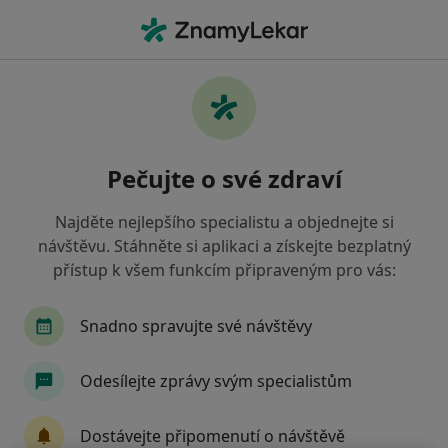
Hla
Nepříjemný Dech • Zlín, zlínský
Filtry
• 1
Mapa
Nepříjemný dech Zlín
Pečujte o své zdraví
Jak řadíme výsledky vyhledávání?
Najděte nejlepšího specialistu a objednejte si
návštěvu. Stáhněte si aplikaci a získejte bezplatný
Jakého specialistu hledáte?
přístup k všem funkcím připraveným pro vás:
Dentální hygienistka, hygienista
Snadno spravujte své návštěvy
Odesílejte zprávy svým specialistům
Dostávejte připomenutí o návštěvě