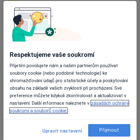
Průměrné hodnocení na Apple a Play Store 4.5
Daniela Raková DiS. et DiS.
·
Více
Dentální hygienistka, hygienista
4 názory
J. A. Bati 5645, Zlín
•
Mapa
Respektujeme vaše soukromí
Dentální hygiena Daniela Raková DiS. et DiS.
Přijetím povolujete nám a našim partnerům používat
Tento specialista nenabízí online rezervaci termínu na této adrese.
soubory cookie (nebo podobné technologie) ke
shromažďování údajů pro statistické účely a poskytování
Rezervovat termín
obsahu na základě vašich zvyklostí při procházení. Své
preference můžete kdykoli zkontrolovat a aktualizovat v
nastavení. Další informace naleznete v
zásadách ochrany
soukromí a souborů cookie.
Přijmout
Upravit nastavení