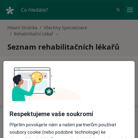
Hla
Co hledáte?
Hlavní Stránka
Všechny Specializace
Rehabilitační Lékař
Změna města
Seznam rehabilitačních lékařů
B
Rehabilitační Lékař Brno
Respektujeme vaše soukromí
P
Přijetím povolujete nám a našim partnerům používat
soubory cookie (nebo podobné technologie) ke