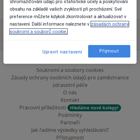
shromažďování údajů pro statistické účely a poskytování
Rehabilitační Lékař Praha
obsahu na základě vašich zvyklostí při procházení. Své
preference můžete kdykoli zkontrolovat a aktualizovat v
nastavení. Další informace naleznete v
zásadách ochrany
soukromí a souborů cookie.
Přijmout
Upravit nastavení
Stránky
Soukromí a soubory cookies
Zásady ochrany osobních údajů pro zaměstnance
zdravotní péče
O nás
Kontakt
Pracovní příležitosti
Hledáme nové kolegy!
Podmínky
Partneři
Jak řadíme výsledky vyhledávání?
Přístupnost