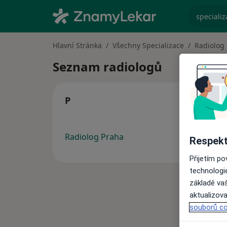
specializ
Hlavní Stránka
Všechny Specializace
Radiolog
Seznam radiologů
P
Radiolog Praha
Respekt
Přijetím p
technologi
základě vaš
aktualizova
souborů co