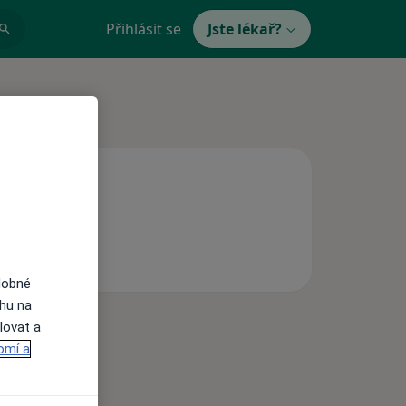
Přihlásit se
Jste lékař?
dobné
ahu na
lovat a
omí a