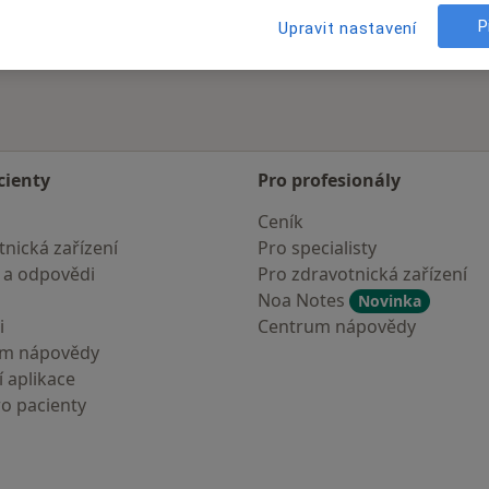
P
Upravit nastavení
cienty
Pro profesionály
Ceník
nická zařízení
Pro specialisty
 a odpovědi
Pro zdravotnická zařízení
Noa Notes
Novinka
i
Centrum nápovědy
um nápovědy
 aplikace
ro pacienty