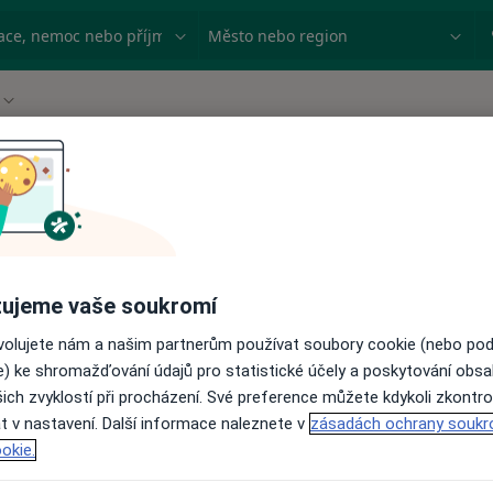
ace, nemoc nebo příjmení
Město nebo region
Změna města
ujeme vaše soukromí
ovolujete nám a našim partnerům používat soubory cookie (nebo po
e) ke shromažďování údajů pro statistické účely a poskytování obs
ich zvyklostí při procházení. Své preference můžete kdykoli zkontro
t v nastavení. Další informace naleznete v
zásadách ochrany soukr
okie.