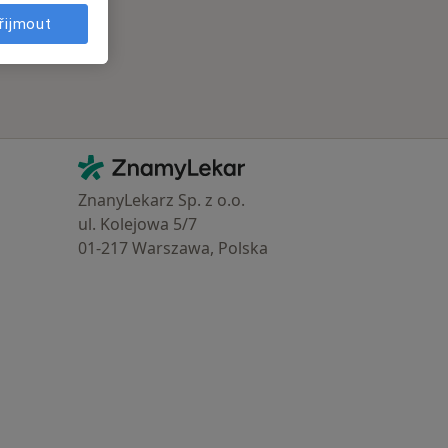
řijmout
Kontakt
ZnamyLekar - Hlavní stránka
ZnanyLekarz Sp. z o.o.
ul. Kolejowa 5/7
01-217 Warszawa, Polska