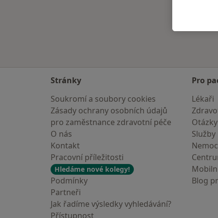
Stránky
Pro pa
Soukromí a soubory cookies
Lékaři
Zásady ochrany osobních údajů
Zdravot
pro zaměstnance zdravotní péče
Otázky
O nás
Služby
Kontakt
Nemoc
Pracovní příležitosti
Centr
Mobilní
Hledáme nové kolegy!
Podmínky
Blog p
Partneři
Jak řadíme výsledky vyhledávání?
Přístupnost