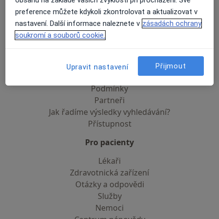
obsahu na základě vašich zvyklostí při procházení. Své
preference můžete kdykoli zkontrolovat a aktualizovat v
Soukromí a soubory cookies
nastavení. Další informace naleznete v
zásadách ochrany
Zásady ochrany osobních údajů pro zaměstnance
soukromí a souborů cookie.
zdravotní péče
O nás
Kontakt
Přijmout
Upravit nastavení
Pracovní příležitosti
Hledáme nové kolegy!
Podmínky
Partneři
Jak řadíme výsledky vyhledávání?
Přístupnost
Pro pacienty
Lékaři
Zdravotnická zařízení
Otázky a odpovědi
Služby
Nemoci