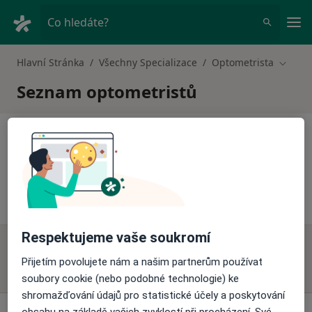
Hla
Co hledáte?
Hlavní Stránka
Všechny Specializace
Optometrista
Změna
Seznam optometristů
B
Optometrista Brno
Respektujeme vaše soukromí
Přijetím povolujete nám a našim partnerům používat
soubory cookie (nebo podobné technologie) ke
shromažďování údajů pro statistické účely a poskytování
Stránky