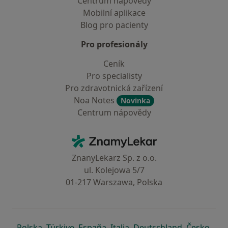
Centrum nápovědy
Mobilní aplikace
Blog pro pacienty
Pro profesionály
Ceník
Pro specialisty
Pro zdravotnická zařízení
Noa Notes
Novinka
Centrum nápovědy
Kontakt
ZnamyLekar - Hlavní stránka
ZnanyLekarz Sp. z o.o.
ul. Kolejowa 5/7
01-217 Warszawa, Polska
se otevře v nové záložce
se otevře v nové záložce
se otevře v nové záložce
se otevře v nové záložce
se otevře v 
se o
Polska
,
Türkiye
,
España
,
Italia
,
Deutschland
,
Česko
,