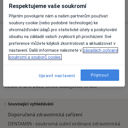
Objednávky na tel 606584100
Respektujeme vaše soukromí
MUDr. Kateřina Dubská
Přijetím povolujete nám a našim partnerům používat
soubory cookie (nebo podobné technologie) ke
shromažďování údajů pro statistické účely a poskytování
Adresa
obsahu na základě vašich zvyklostí při procházení. Své
preference můžete kdykoli zkontrolovat a aktualizovat v
nastavení. Další informace naleznete v
zásadách ochrany
Přiblížit mapu
soukromí a souborů cookie.
Přijmout
Upravit nastavení
UROLOGIE ČB s.r.o.
České Vrbné 2403, České Budějovice 37009
Související vyhledávání
Doporučená zdravotnická zařízení
DENTAMIN - soukromá zubní ordinace zdravotnická