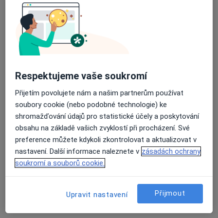
Průměrné hodnocení na Apple a Play Store 4.5
Dobro Clinic
·
Více
Radiolog, Dermatolog, Endokrinolog
Jankovcova 788/16, Praha
•
Mapa
Respektujeme vaše soukromí
Dobro Clinic
Tato klinika nemá specialisty s dostupnými termíny v online kalendáři
Přijetím povolujete nám a našim partnerům používat
soubory cookie (nebo podobné technologie) ke
Zobrazit profil
shromažďování údajů pro statistické účely a poskytování
obsahu na základě vašich zvyklostí při procházení. Své
preference můžete kdykoli zkontrolovat a aktualizovat v
nastavení. Další informace naleznete v
zásadách ochrany
soukromí a souborů cookie.
Přijmout
Upravit nastavení