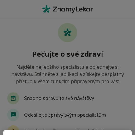
Hla
Radiologie A Zobrazovací Metody
Filtry
• 1
Mapa
Radiologie a zobrazovací metody
Pečujte o své zdraví
Jak řadíme výsledky vyhledávání?
Najděte nejlepšího specialistu a objednejte si
návštěvu. Stáhněte si aplikaci a získejte bezplatný
Vyberte město, ve kterém hledáte specialistu
přístup k všem funkcím připraveným pro vás:
Praha
Snadno spravujte své návštěvy
Odesílejte zprávy svým specialistům
Dostávejte připomenutí o návštěvě