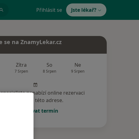
Přihlásit se
Jste lékař?
e se na ZnamyLekar.cz
Zítra
So
Ne
Po
Út
7 Srpen
8 Srpen
9 Srpen
10 Srpen
11 Srp
specialista nenabízí online rezervaci
termínu na této adrese.
Rezervovat termín