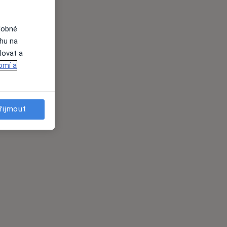
dobné
ahu na
lovat a
omí a
řijmout