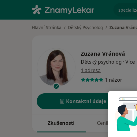
specializ
Hlavní Stránka
Dětský Psycholog
Zuzana Vrán
Zuzana Vránová
o
Dětský psycholog
·
Více
1 adresa
1 názor
Kontaktní údaje
Zkušenosti
Ceník
A