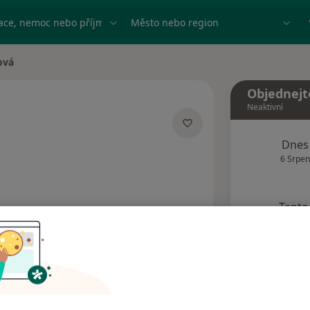
ace, nemoc nebo příjmení
Město nebo region
ová
Objednejt
Neaktivní
 specializacích
Dnes
6 Srpen
Tento 
Rezervovat termín
dresy
Názory pacientů (1)