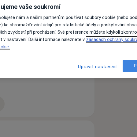
ujeme vaše soukromí
ovolujete nám a našim partnerům používat soubory cookie (nebo po
e) ke shromažďování údajů pro statistické účely a poskytování obs
ich zvyklostí při procházení. Své preference můžete kdykoli zkontro
t v nastavení. Další informace naleznete v
zásadách ochrany soukr
okie.
a11y_sr_more_diseases
ké sebevědomí
Anorexie
+10
P
Upravit nastavení
zkušenostech