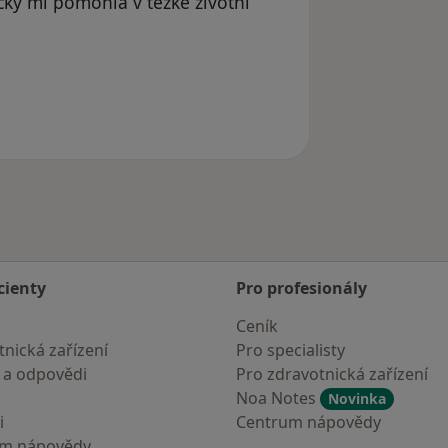
cky mi pomohla v těžké životní
ele Váš účet byl odstraněn
cienty
Pro profesionály
Ceník
nická zařízení
Pro specialisty
 a odpovědi
Pro zdravotnická zařízení
Noa Notes
Novinka
i
Centrum nápovědy
um nápovědy