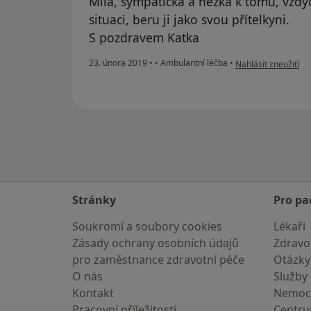
Mila, sympatická a hezká k tomu, vždy
situaci, beru ji jako svou přítelkyni.
S pozdravem Katka
podle názoru uživat
23. února 2019
•
•
Ambulantní léčba
•
Nahlásit zneužití
Stránky
Pro pa
Soukromí a soubory cookies
Lékaři
Zásady ochrany osobních údajů
Zdravot
pro zaměstnance zdravotní péče
Otázky
O nás
Služby
Kontakt
Nemoc
Pracovní příležitosti
Centr