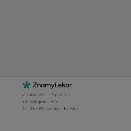
Kontakt
ZnamyLekar - Hlavní stránka
ZnanyLekarz Sp. z o.o.
ul. Kolejowa 5/7
01-217 Warszawa, Polska