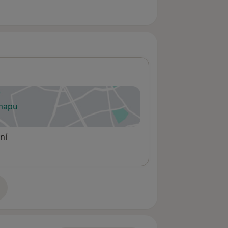
 mapu
 otevře v nové záložce
ní
adrese