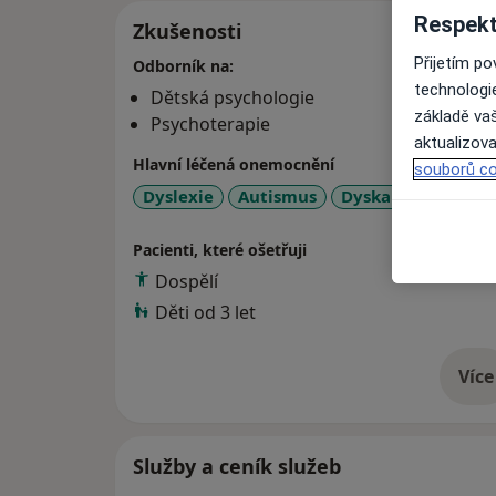
Respekt
Zkušenosti
Přijetím p
Odborník na:
technologi
Dětská psychologie
základě vaš
Psychoterapie
aktualizova
Hlavní léčená onemocnění
souborů co
Dyslexie
Autismus
Dyskalkulie
Níz
Pacienti, které ošetřuji
Dospělí
Děti od 3 let
Více
o 
Služby a ceník služeb