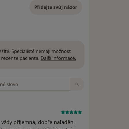
Přidejte svůj názor
žité. Specialisté nemají možnost
Další informace o názor
 recenze pacienta.
Další informace.
zorech
 vždy příjemná, dobře naladěn,