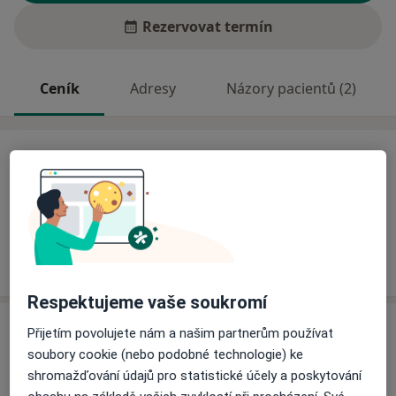
Rezervovat termín
Ceník
Adresy
Názory pacientů (2)
Ceník
Informace o službách a cenách nejsou k dispozici
Tento specialista ještě nepřidával žádné informace o
svých službách.
Respektujeme vaše soukromí
Adresa
Přijetím povolujete nám a našim partnerům používat
soubory cookie (nebo podobné technologie) ke
Odborný rehabilitační lékař
shromažďování údajů pro statistické účely a poskytování
28. října 22,
Jablonec nad Nisou
46601