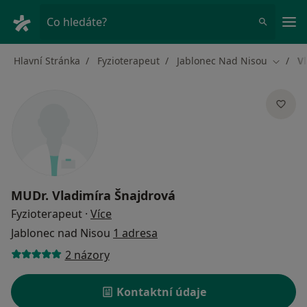
Hla
Co hledáte?
Hlavní Stránka
Fyzioterapeut
Jablonec Nad Nisou
V
Změna 
MUDr.
Vladimíra Šnajdrová
o specializacích
Fyzioterapeut
·
Více
Jablonec nad Nisou
1 adresa
2 názory
Kontaktní údaje