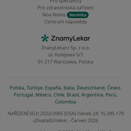
Pro specialisty
Pro zdravotnická zařízení
Noa Notes
Novinka
Centrum nápovědy
Kontakt
ZnamyLekar - Hlavní stránka
ZnanyLekarz Sp. z o.o.
ul. Kolejowa 5/7
01-217 Warszawa, Polska
se otevře v nové záložce
se otevře v nové záložce
se otevře v nové záložce
se otevře v nové záložce
se otevře v 
se o
Polska
,
Türkiye
,
España
,
Italia
,
Deutschland
,
Česko
,
se otevře v nové záložce
se otevře v nové záložce
se otevře v nové záložce
se otevře v nové záložc
se otevře v 
se ote
Portugal
,
México
,
Chile
,
Brasil
,
Argentina
,
Perú
,
se otevře v nové záložce
Colombia
NAŘÍZENÍ (EU) 2022/2065 (DSA) článek 24: 15.395.179
uživatelů/měsíc - Červen 2026