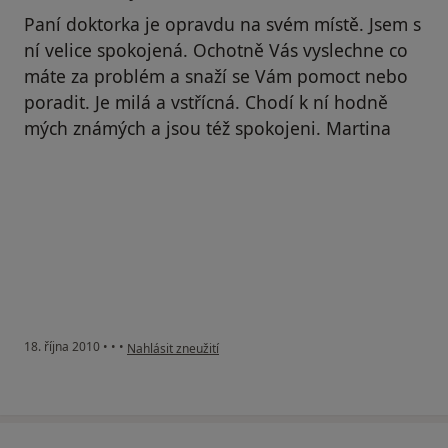
Paní doktorka je opravdu na svém místě. Jsem s
ní velice spokojená. Ochotně Vás vyslechne co
máte za problém a snaží se Vám pomoct nebo
poradit. Je milá a vstřícná. Chodí k ní hodně
mých známých a jsou též spokojeni. Martina
podle názoru uživatele Váš účet byl odstraněn
18. října 2010
•
•
•
Nahlásit zneužití