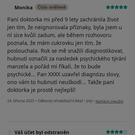
Monika
Číslo ověřené
M
Paní doktorka mi před 9 lety zachránila život
jen tím, že neignorovala příznaky, byla jsem u
ní sice kvůli zadum, ale během rozhovoru
poznala, že mám cukrovku jen tím, že
poslouchala. Rok se mě snažili diagnostikovat,
hubnutí označili za nasledek psychického týrání
manzela a pořád mi říkali, že to bude
psychické... Pan XXXX uzavřel diagnózu slovy,
ono vám to hubnutí neuškodí... Takže paní
doktorka je prostě nejlepší!
podle názoru uživatele
24. března 2025
•
Odborný rehabilitační lékař
•
Jiný
•
Nahlásit zneužití
Váš účet byl odstraněn