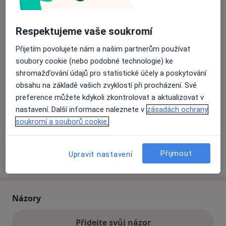
Přiblížit mapu
Respektujeme vaše soukromí
se otevře v nové záložce
Přijetím povolujete nám a našim partnerům používat
Dostupnost
Na této adrese online kalendář není aktivní
soubory cookie (nebo podobné technologie) ke
Co mám v takové situaci udělat?
shromažďování údajů pro statistické účely a poskytování
obsahu na základě vašich zvyklostí při procházení. Své
preference můžete kdykoli zkontrolovat a aktualizovat v
Způsoby platby (soukromé návštěvy)
nastavení. Další informace naleznete v
zásadách ochrany
Na teto adrese lékař přijímá pacienty na pojišťovnu
soukromí a souborů cookie.
Detaily
Přijmout
Upravit nastavení
Více
o adrese
Názory
Přidejte svůj názor