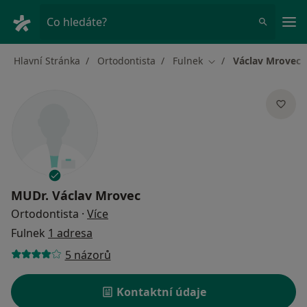
Hla
Co hledáte?
Hlavní Stránka
Ortodontista
Fulnek
Václav Mrovec
Změna města
MUDr.
Václav Mrovec
o specializacích
Ortodontista
·
Více
Fulnek
1 adresa
5 názorů
Kontaktní údaje