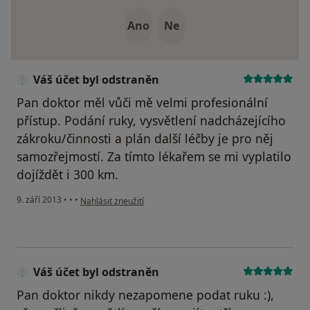
Ano
Ne
Váš účet byl odstraněn
Pan doktor měl vůči mě velmi profesionální
přístup. Podání ruky, vysvětlení nadcházejícího
zákroku/činnosti a plán další léčby je pro něj
samozřejmostí. Za tímto lékařem se mi vyplatilo
dojíždět i 300 km.
podle názoru uživatele Váš účet byl odstraněn
9. září 2013
•
•
•
Nahlásit zneužití
Váš účet byl odstraněn
Pan doktor nikdy nezapomene podat ruku :),