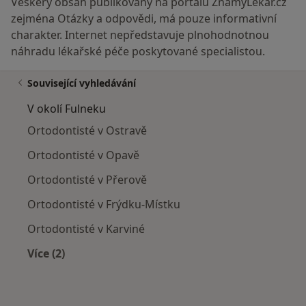
Veškerý obsah publikovaný na portálu ZnamyLekar.cz
zejména Otázky a odpovědi, má pouze informativní
charakter. Internet nepředstavuje plnohodnotnou
náhradu lékařské péče poskytované specialistou.
Související vyhledávání
V okolí Fulneku
Ortodontisté v Ostravě
Ortodontisté v Opavě
Ortodontisté v Přerově
Ortodontisté v Frýdku-Místku
Ortodontisté v Karviné
Více (2)
Více v kategorii: V okolí Fulneku