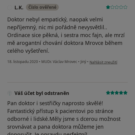
L.K.
Číslo ověřené
L
Doktor nebyl empatický, naopak velmi
nepříjemný, nic mi pořádně nevysvětlil..
Ordinace sice pěkná, i sestra moc fajn, ale mrzí
mě arogantní chování doktora Mrovce během
celého vyšetření.
podle názoru uživatele L.K.
18. listopadu 2020
•
MUDr. Václav Mrovec
•
Jiný
•
Nahlásit zneužití
Váš účet byl odstraněn
Pan doktor i sestřičky naprosto skvělé!
Fantastický přístup k pacientovi po stránce
odborné i lidské.Měly jsme s dcerou možnost
srovnávat a pana doktora můžeme jen
doporučit. Je opravdu perfektní!