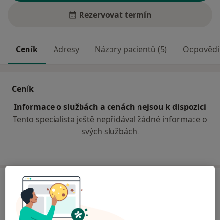
Rezervovat termín
Ceník
Adresy
Názory pacientů (5)
Odpovědi 
Ceník
Informace o službách a cenách nejsou k dispozici
Tento specialista ještě nepřidával žádné informace o
svých službách.
Adresa
MUDr. Václav Mrovec
Dělnická 338,
Fulnek
742-45