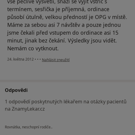
vše pečlivě vysvětlí, snaží se vyjít vstříc s
termínem, sesřička je příjemná, ordinace
působí útulně, velkou předností je OPG v místě.
Máme za sebou asi 7 návštěv a pouze jednou
jsme čekali před vstupem do ordinace asi 15
minut, jinak bez čekání. Výsledky jsou vidět.
Nemám co vytknout.
podle názoru uživatele Váš účet byl odstraněn
24. května 2012
•
•
•
Nahlásit zneužití
Odpovědi
1 odpovědí poskytnutých lékařem na otázky pacientů
na ZnamyLekar.cz
Rovnátka, neschopní rodiče..