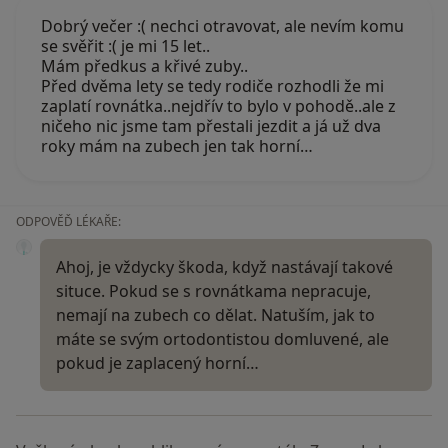
Dobrý večer :( nechci otravovat, ale nevím komu
se svěřit :( je mi 15 let..
Mám předkus a křivé zuby..
Před dvěma lety se tedy rodiče rozhodli že mi
zaplatí rovnátka..nejdřív to bylo v pohodě..ale z
ničeho nic jsme tam přestali jezdit a já už dva
roky mám na zubech jen tak horní…
ODPOVĚĎ LÉKAŘE:
Ahoj, je vždycky škoda, když nastávají takové
situce. Pokud se s rovnátkama nepracuje,
nemají na zubech co dělat. Natuším, jak to
máte se svým ortodontistou domluvené, ale
pokud je zaplacený horní…