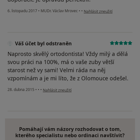
podle názoru uživatele Váš účet
6. listopadu 2017
•
MUDr. Václav Mrovec
•
•
Nahlásit zneužití
Váš účet byl odstraněn
Naprosto skvělý ortodontista! Vždy milý a dělá
svou práci na 100%, má o vaše zuby větší
starost než vy sami! Velmi ráda na něj
vzpomínám a je mi líto, že z Olomouce odešel.
podle názoru uživatele Váš účet byl odstraněn
28. dubna 2015
•
•
•
Nahlásit zneužití
Pomáhají vám názory rozhodovat o tom,
kterého specialistu nebo ordinaci navštívit?