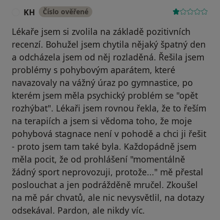
KH
Číslo ověřené
K
Lékaře jsem si zvolila na základě pozitivních
recenzí. Bohužel jsem chytila nějaký špatný den
a odcházela jsem od něj rozladěná. Řešila jsem
problémy s pohybovým aparátem, které
navazovaly na vážný úraz po gymnastice, po
kterém jsem měla psychický problém se "opět
rozhýbat". Lékaři jsem rovnou řekla, že to řeším
na terapiích a jsem si vědoma toho, že moje
pohybová stagnace není v pohodě a chci ji řešit
- proto jsem tam také byla. Každopádně jsem
měla pocit, že od prohlášení "momentálně
žádný sport neprovozuji, protože..." mě přestal
poslouchat a jen podrážděně mručel. Zkoušel
na mě pár chvatů, ale nic nevysvětlil, na dotazy
odsekával. Pardon, ale nikdy víc.