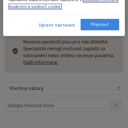
soukromí a souborů cookie.
54 názorů
Přijmout
Upravit nastavení
Recenze pacientů jsou pro nás důležité.
Specialisté nemají možnost zaplatit za
odstranění nebo změnu recenze pacienta.
Další informace o názorech
Další informace.
Hledejte v názorech