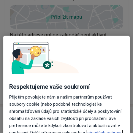
Přiblížit mapu
se otevře v nové záložce
Dostupnost
Na této adrese online kalendář není aktivní
Co mám v takové situaci udělat?
Způsoby platby (soukromé návštěvy)
Na teto adrese lékař přijímá pacienty na pojišťovnu
Detaily
Respektujeme vaše soukromí
Více
o adrese
Přijetím povolujete nám a našim partnerům používat
soubory cookie (nebo podobné technologie) ke
shromažďování údajů pro statistické účely a poskytování
Názory
obsahu na základě vašich zvyklostí při procházení. Své
preference můžete kdykoli zkontrolovat a aktualizovat v
Přidejte svůj názor
nastavení. Další informace naleznete v
zásadách ochrany