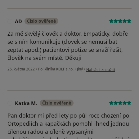
AD
Číslo ověřené
A
Za mě skvělý člověk a doktor. Empaticky, dobře
se s ním komunikuje (clovek se nemusí bat
zeptat apod.) pacientovi potize se snaží řešit,
člověk na svém místě. Děkuji
podle názoru uživatele AD
25. května 2022
•
Poliklinika KOLF s.r.o.
•
Jiný
•
Nahlásit zneužití
Katka M.
Číslo ověřené
K
Pan doktor mi před lety po půl roce chození po
Ortopediích a kapačkách pomohl ihned jednou
cílenou radou a cíleně vypsanými