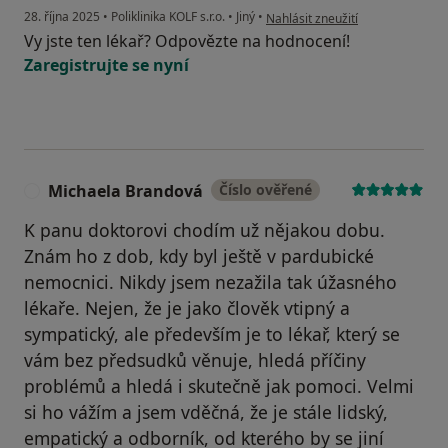
podle názoru uživatele KH
28. října 2025
•
Poliklinika KOLF s.r.o.
•
Jiný
•
Nahlásit zneužití
Vy jste ten lékař? Odpovězte na hodnocení!
Zaregistrujte se nyní
Michaela Brandová
Číslo ověřené
M
K panu doktorovi chodím už nějakou dobu.
Znám ho z dob, kdy byl ještě v pardubické
nemocnici. Nikdy jsem nezažila tak úžasného
lékaře. Nejen, že je jako člověk vtipný a
sympatický, ale především je to lékař, který se
vám bez předsudků věnuje, hledá příčiny
problémů a hledá i skutečně jak pomoci. Velmi
si ho vážím a jsem vděčná, že je stále lidský,
empatický a odborník, od kterého by se jiní