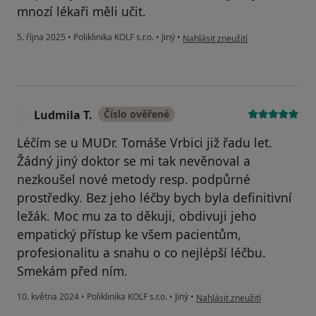
mnozí lékaři měli učit.
podle názoru uživatele Michaela 
5. října 2025
•
Poliklinika KOLF s.r.o.
•
Jiný
•
Nahlásit zneužití
Ludmila T.
Číslo ověřené
L
Léčím se u MUDr. Tomáše Vrbici již řadu let.
Žádný jiný doktor se mi tak nevěnoval a
nezkoušel nové metody resp. podpůrné
prostředky. Bez jeho léčby bych byla definitivní
ležák. Moc mu za to děkuji, obdivuji jeho
empatický přístup ke všem pacientům,
profesionalitu a snahu o co nejlépší léčbu.
Smekám před ním.
podle názoru uživatele Ludmila
10. května 2024
•
Poliklinika KOLF s.r.o.
•
Jiný
•
Nahlásit zneužití