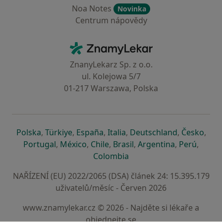
Noa Notes
Novinka
Centrum nápovědy
Kontakt
ZnamyLekar - Hlavní stránka
ZnanyLekarz Sp. z o.o.
ul. Kolejowa 5/7
01-217 Warszawa, Polska
se otevře v nové záložce
se otevře v nové záložce
se otevře v nové záložce
se otevře v nové záložce
se otevře v 
se o
Polska
,
Türkiye
,
España
,
Italia
,
Deutschland
,
Česko
,
se otevře v nové záložce
se otevře v nové záložce
se otevře v nové záložce
se otevře v nové záložc
se otevře v 
se ote
Portugal
,
México
,
Chile
,
Brasil
,
Argentina
,
Perú
,
se otevře v nové záložce
Colombia
NAŘÍZENÍ (EU) 2022/2065 (DSA) článek 24: 15.395.179
uživatelů/měsíc - Červen 2026
www.znamylekar.cz © 2026 - Najděte si lékaře a
objednejte se