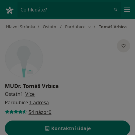
Hla
Co hledáte?
Hlavní Stránka
Ostatní
Pardubice
Tomáš Vrbica
Změna města
MUDr.
Tomáš Vrbica
o specializacích
Ostatní
·
Více
Pardubice
1 adresa
54 názorů
Kontaktní údaje