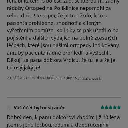
rehabilitacemi s bolestí zad, se kterou mi žádný
rádoby Ortoped na Poliklinice nepomohl za
celou dobu! Je super, že je tu někdo, kdo si
pacienta prohlédne, zhodnotí a cíleným
vyšetřením pomůže. Kolik by se pak ušetřilo na
pojištění a dalších výdajích na úplně zcestných
léčbách, které jsou našimi ortopedy indikovány,
aniž by pacienta řádně prohlédli a vyslechli.
Děkuji za pana doktora Vrbicu, že tu je a že je
takový jaký je!
podle názoru uživatele Katka M.
20. září 2021
•
Poliklinika KOLF s.r.o.
•
Jiný
•
Nahlásit zneužití
Váš účet byl odstraněn
Dobrý den, k panu doktorovi chodím již 10 let a
jsem s jeho léčbou,radami a doporučeními