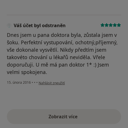
Váš účet byl odstraněn
Dnes jsem u pana doktora byla, zůstala jsem v
šoku. Perfektní vystupování, ochotný,příjemný,
vše dokonale vysvětlí. Nikdy předtím jsem
takovéto chování u lékařů neviděla. Vřele
doporučuji. U mě má pan doktor 1* :) Jsem
velmi spokojena.
podle názoru uživatele Váš účet byl odstraněn
15. února 2016
•
•
•
Nahlásit zneužití
Zobrazit více
výše uvedené názory