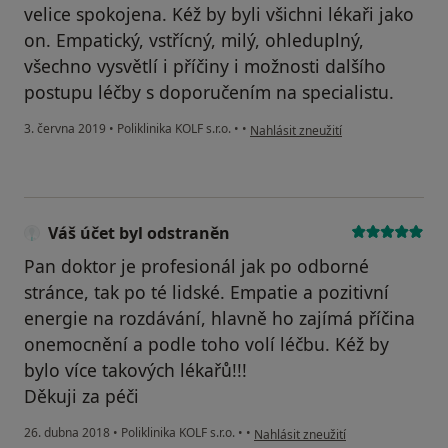
velice spokojena. Kéž by byli všichni lékaři jako
on. Empatický, vstřícný, milý, ohleduplný,
všechno vysvětlí i příčiny i možnosti dalšího
postupu léčby s doporučením na specialistu.
podle názoru uživatele Váš účet byl
3. června 2019
•
Poliklinika KOLF s.r.o.
•
•
Nahlásit zneužití
Váš účet byl odstraněn
Pan doktor je profesionál jak po odborné
stránce, tak po té lidské. Empatie a pozitivní
energie na rozdávání, hlavně ho zajímá příčina
onemocnění a podle toho volí léčbu. Kéž by
bylo více takových lékařů!!!
Děkuji za péči
podle názoru uživatele Váš účet by
26. dubna 2018
•
Poliklinika KOLF s.r.o.
•
•
Nahlásit zneužití