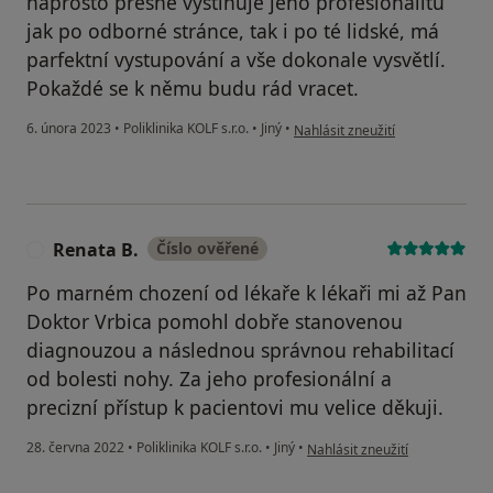
naprosto přesně vystihuje jeho profesionalitu
jak po odborné stránce, tak i po té lidské, má
parfektní vystupování a vše dokonale vysvětlí.
Pokaždé se k němu budu rád vracet.
podle názoru uživatele Petr Tla
6. února 2023
•
Poliklinika KOLF s.r.o.
•
Jiný
•
Nahlásit zneužití
Renata B.
Číslo ověřené
R
Po marném chození od lékaře k lékaři mi až Pan
Doktor Vrbica pomohl dobře stanovenou
diagnouzou a následnou správnou rehabilitací
od bolesti nohy. Za jeho profesionální a
precizní přístup k pacientovi mu velice děkuji.
podle názoru uživatele Renata
28. června 2022
•
Poliklinika KOLF s.r.o.
•
Jiný
•
Nahlásit zneužití